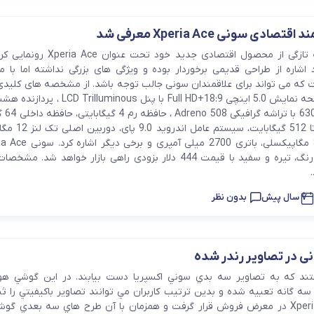
ی سونی Xperia Ace معرفی شد
شرکت سونی به تازگی از محصول اقتصادی جدید خود تحت
 اشاره از طراحی قدیمی برخوردار بوده و ویژگی های بزرگی نداشته اما با
Ace باید به صفحه نمایش 5.0 اینچی Full HD+18:9 با پنل nous
ای اسنپدراگو
با قابلیت ارتقا تا 512 گیگابا
7 سال پیش
بدون نظر
ستند كه به تصاوير سه بدي سوني اكسپريا دست بيابند. در اين گوشي ه
سه گانه تعبيه شده و بدين ترتيب كاربران مي توانند تصاوير باكيفيتي را ثب
اخيرا گوشي Xperia 1 در معرض فروش قرار گرفت و همزمان با آن طرح هاي سه بعدي 