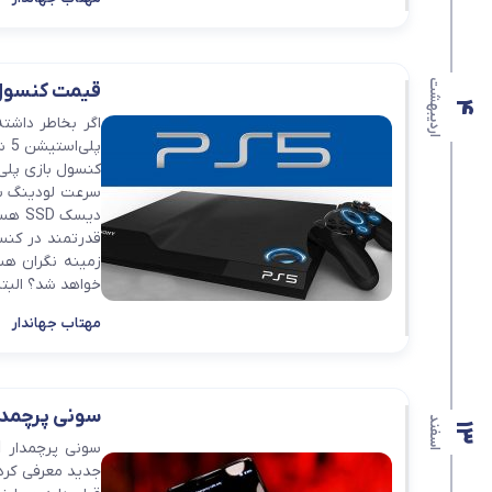
اردیبهشت
قیمت کنسول بازی
4
اگر بخاطر داشت
پل
خواهد شد؟ البته 
مهتاب جهاندار
سونی پرچمدار Xperia 1 را معرف
اسفند
13