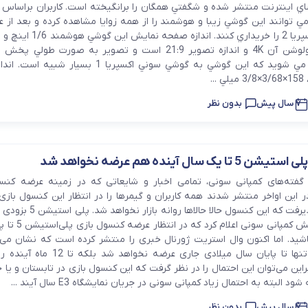
X در فضاي اينترنت منتشر شده و شگفتي همگان را برانگيخته است. كاربران براساس
توانند اين گوشي زيبا و هوشمند را از همه زوايا مشاهده كرده و بعد از ع
گوشي سوني اكسپريا 2 را خريداري كنند. اندازه 
OLED است. رزولوشن آن 4K و اندازه تصوير 21:9 است و تصوير به صورت طول
بنابراين متوجه مي شويد كه اين گوشي به گوشي سوني اكسپريا 1 بسيار
7 سال پیش
بدون نظر
ک سال آینده هم عرضه نخواهد شد
گفته‌های کمپانی سونی، تمامی اخبار و شایعاتی که در زمینه عرضه کنس
ی‌استیشن 5 در این اواخر منتشر شدند همه کاربران و گیمرها را در انتظار این کنسول با
بودند اما باید پذیرفت که این کنسول حالا حالاه
رسد چند روز پیش کمپانی سونی اع
اشید. اما اکنون وال استریت ژورنال خبری را منتشر کرده است که نشان می‌
کنسول بازی نه‌تنها تا پایان سال میلادی جاری عرضه نخواهد
این می‌توان این احتمال را در نظر گرفت که این کنسول بازی در تابستان و یا ح
 البته به احتمال زیاد کمپانی سونی در جریان نمایشگاه E3 سال آیند ...
7 سال پیش
بدون نظر