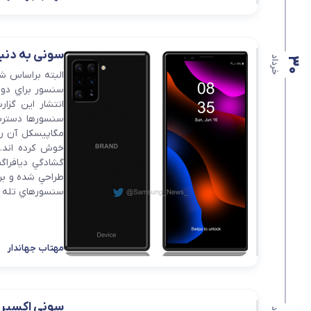
گوشی موتورولا
گوشی نوکیا
سونی به دنب
خرداد
30
گوشی وان پلاس
سنسور براي دور
انتشار اين گزا
گوشی اچ تی سی
گوشی ال جی
طراحي شده و ب
گوشی کاترپیلار
سنسورهاي تله فوت
مهتاب جهاندار
سونی اکسپریا F محصول تاشو ژاپنی ها در ر