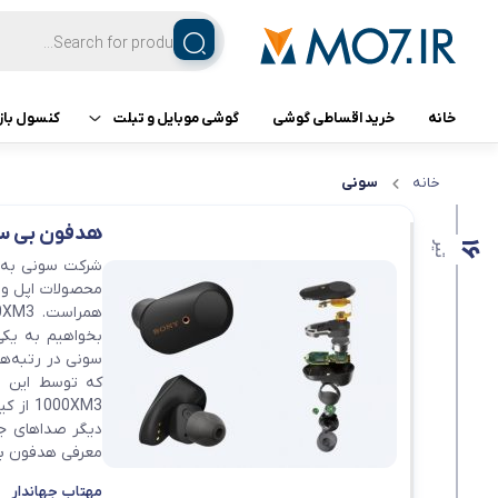
خانه
خرید اقساطی گوشی
گوشی موبایل و تبلت
کنسول باز
تبلت
کنسول ب
خانه
سونی
هدفون بی سیم WF-1000XM3 سونی رقیبی برای د
گوشی اپل
16
تیر
گوشی سامسونگ
محصولات اپل و 
بخواهیم به یک
گوشی شیائومی
سونی در رتبه‌ه
گوشی ناتینگ فون
000XM3
دیگر صداهای جا
معرفی هدفون بی سیم 
گوشی داریا
مهتاب جهاندار