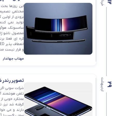
خرداد
12
این روزها بحث
مختلفی تصمیم گ
بزودی از اولین
محصول تاشو ژاپ
کره ای فعلا بر
و قرار نیست مدل
مهتاب جهاندار
اردیبهشت
تصویر رندر شده از a 20
29
شرکت سونی اگرچ
تلفن هوشمند آن 
عملکرد خوبی از