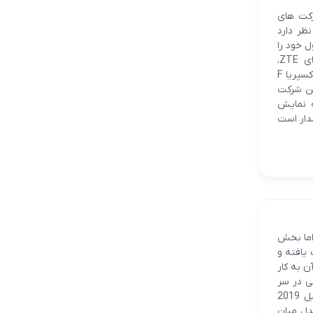
رکت های
ظر دارد
 خود را
تولید نمی کنند و در همکاری با سامسونگ این پنل تامین می شود. تاکنون شرکت های ZTE،
سامسونگ، هوآوی و چندی دیگر اولین گوشی هوشمند منعطف خود را رونمایی کردند. سونی اکسپریا F
ین شرکت
ه نمایش
ک پرچمدار است
اما بخش
یافته و
 به کار
ا برنامه های خوبی در سر
دارند و می خواهند دیوایسهای بزرگی عرضه کنند. تصویر رندر شده از Xperia 20 سونی اوایل 2019
مدل میان