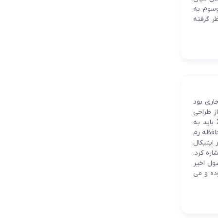
وسوم به
ظر گرفته
اری بود
اخت. این دیوایس از طراحی
نسل جدیدی بهره برده و یک مدل برجسته به شمار می رود. از مشخصات کلیدی Xperia 1 باید به
نچی 1644x3840 پیکسلی، پردازنده هشت هسته ای اسنپدراگون 855، حافظه رم
مگاپیکسلی با سنسور اپتیکال
333 میلی آمپری و سیستم عامل اندروید 9.0 پای اشاره کرد.
 محصول اخیر
وده و می