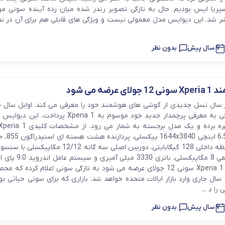
سپریا ایس بودیم. حال به تازگی تصویر رندر شده میان رده آینده سونی م
Xpe منتشر شد. این دیوایس مدل معمولی نیست و ویژگی های قابلی هم برای آن در ن
7 سال پیش
بدون نظر
رضه می شود
ال نسل جدیدی از گوشی های هوشمند خود را معرفی می کند. اوایل سال ج
که این برند ژاپنی به معرفی پرچمدار جدید خود موسوم به Xperia 1 پرد
صفحه نمایش 6.5 ای
6 گیگابایتی، حافظه داخلی 128 گیگابایتی، دوربین اصلی سه گانه 12/12 
زوم، دوربین سلفی 8 مگاپیکسلی، باتری 0
گوشی هوشمند Xperia 1 سونی 12 جولای عرضه می شود به تازگی سونی اعلام کرده که
1 جولای سال جاری وارد بازار ایالات متحده خواهد شد. بازاری که برای سونی حیاتی ب
را د ...
7 سال پیش
بدون نظر