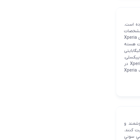
 عنوان Xperia Ace رونمایی کرده است.
 مشخصات
مطلوبی همراست که می تواند برای علاقمندان سونی جالب توجه باشد. از مشخصه های کلیدی Xperia
LCD Trillumi ، پردازنده هشت هسته
ن 630 با تراشه گرافیکی Adreno 508 ، حافظه رم 4 گیگابایتی، حافظه داخلی 64 گیگابایتی
یت، سیستم عامل اندروید 9.0 پای، دوربین اصلی تک لنز 12 مگاپیکسلی،
دوربین سلفی 8 مگاپیکسلی، باتری 2700 میلی آمپری و برخی دیگر اشاره کرد. سونی Xperia Ace در
رنگ بنفش کم رنگ، تیره و سفید با قیمت 444 دلار بزودی راهی بازار خواهد شد. مشخصات Xperia
وشمند و
ت كنند.
گوشي سوني