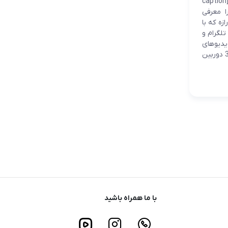
قطر داره و با نسبت سینمایی 21:9، اولین صفحه نمایش 4K OLED در موبایل ها هست. [caption
id="attachment_13012" align="aligncent"] سونی پرچمدار Xperia 1 را معرفی
ازه که با
 مثل تلگرام و
یدیوهای
معمولی مزیتی نداره و این درازی با حاشیه های سیاه در ویدیوها پر میشه. علاوه بر این گوشی 3 دوربین
با ما همراه باشید