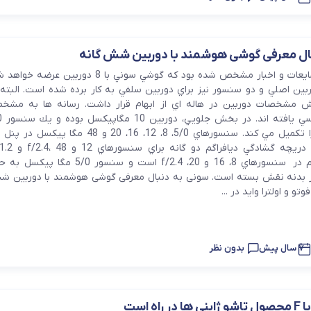
آرام پز
اجاق گاز
ال معرفی گوشی هوشمند با دوربین شش گانه
البته براساس شايعات و اخبار مشخص شده بود كه گوشي سوني با 8 دو
اجاق گاز رومیزی
بين اصلي و دو سنسور نيز براي دوربين سلفي به كار برده شده است. البته 
رش مشخصات دوربين در هاله اي از ابهام قرار داشت. رسانه ها به مشخ
توستر
سنسور
مگاپيسكل آن را تكميل مي كند. سنسورهاي 5/0، 8، 12، 16، 20 و 48 
جاروبرقی
ر بدنه نقش بسته است. سونی به دنبال معرفی گوشی هوشمند با دوربین 
چرخ گوشت
و و اولترا وايد در ...
خردکن
7 سال پیش
بدون نظر
سایر لوازم خانگی
غذاساز
اه است