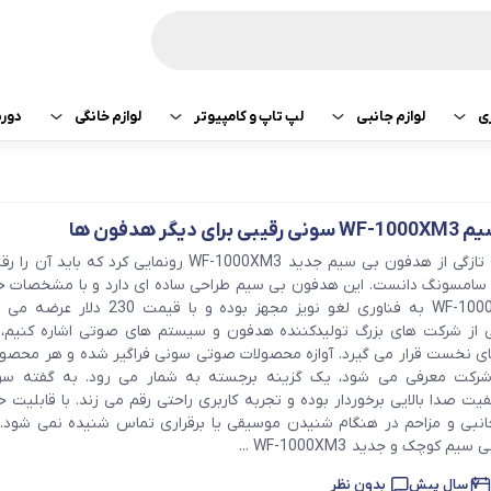
ی
لوازم جانبی
لپ تاپ و کامپیوتر
لوازم خانگی
دور
ازی سونی
هدفون و هندزفری
پرینتر
جارو رباتیک
تبلت اپل
هدفون و هندزفری
یگر هدفون ها
ساعت و بند هوشمند
لپ تاپ
صوتی تصویری
تبلت سامسونگ
هندزفری اپل
شرکت سونی به تازگی از هدفون بی سیم جدید WF-1000XM3 رونمایی کرد که 
کامپیوتر
ماشین لباسشویی
سامسونگ دانست. این هدفون بی سیم طراحی ساده ای دارد و با مشخصات 
تبلت لنوو
هندزفری سامسو
همراست. WF-1000XM3 به فناوری لغو نویز مجهز بوده و با قی
ی از شرکت های بزرگ تولیدکننده هدفون و سیستم های صوتی اشاره کنیم
قطعات کامپیوتر
کولر و لوازم سرمایشی
تبلت هوآوی
هندزفری هایلو
ای نخست قرار می گیرد. آوازه محصولات صوتی سونی فراگیر شده و هر محص
یخچال
هندزفری شیائومی
1 از کیفیت صدا بالایی برخوردار بوده و تجربه کاربری راحتی رقم می زند. با قابلیت 
نبی و مزاحم در هنگام شنیدن موسیقی یا برقراری تماس شنیده نمی شود.
کوچک و جدید WF-1000XM3 ...
آبمیوه گیری
هندزفری کیو سی 
7 سال پیش
بدون نظر