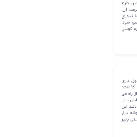
 اين طرح
رضه آن،
صفحه نمايش اين گوشي هوشمند 1/6 اينچ و با فناوري
ي پخش مي شود.
 شبيه است. اندازه گوشي
ول بازی
زی گذاشته
ا روانه بازار نخواهد شد. پلی استیشن 5 بزودی از راه می
لام کرد که در انتظار عرضه کنسول بازی پلی‌استیشن 5 تا پایان سال
دهد این
 شد بلکه تا 12 ماه آینده روانه بازار
تی پاییز