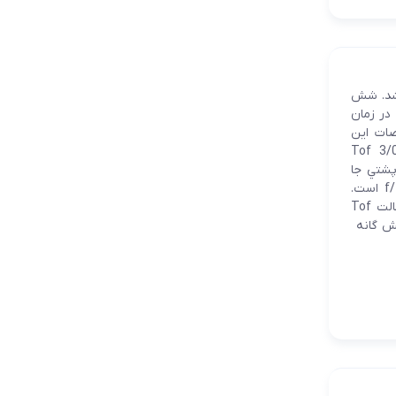
ربين عرضه خواهد شد. شش
در زمان
صات اين
ها دسترسي يافته اند. در بخش جلويي، دوربين 10 مگاپيكسل بوده و يك سنسور Tof 3/0
مگا پيكسل در پنل پشتي جا
خوش كرده اند. دريچه گشادگي ديافراگم دو گانه براي سنسورهاي 12 و 48 ،f/2.4 و f/1.2 است.
گشادگي ديافراگم در سنسورهاي 8، 16 و 20، f/2.4 است و سنسور 5/0 مگا پيكسل به حالت Tof
شش گانه