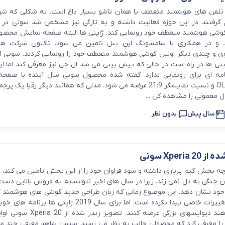
فر
 تلفن های هوشمند منعطف یا همان تاشو بسیار داغ است. به شکلی که ش
رفتند در این حوزه فعالیت داشته و به تازگی نیز مشخص شد سونی در ن
قهوه ساز
 گوشی هوشمند منعطف خود رونمایی کند. ژاپنی ها البته صفحه نمایش محصول
گوشتکوب برقی
نی ها در راه است در حالی که پیش بینی می شد ال جی نیز معرفی کند اما ا
نامه ای برای رونمایی ندارد. گفته شده محصول سونی سال آینده با صفح
ماشین ظرفشویی
انعطاف پذیر OLED و نسبت نمایشگر 21:9 عرضه می شود. مدلی که همانند دیگر رقبا ی
 معمولی را مشاهده کن ...
مایکروویو
7 سال پیش
بدون نظر
مخلوط کن
Xperi سونی
همزن
ه بخش گیم پرباری داشته و سود فراوان خود را از این بخش تامین می کند، 
چنگی به دل نمی زند. زیرا در سال های اخیر نتوانسته به فروش بالایی دست 
هود
 خود نشان دهد. این موضوع زمانی که زبان طراحی جدید گوشی های هوشمند آن
گرفته شد نیز، تغییرات خاصی پیدا نکرده است. اما برای سال 2019 ژاپنی ه
سونی اکسپریا 1 را معرفی کرد که محصولی جالب به نظر می رسید. سپس شاهد معرفی چند 