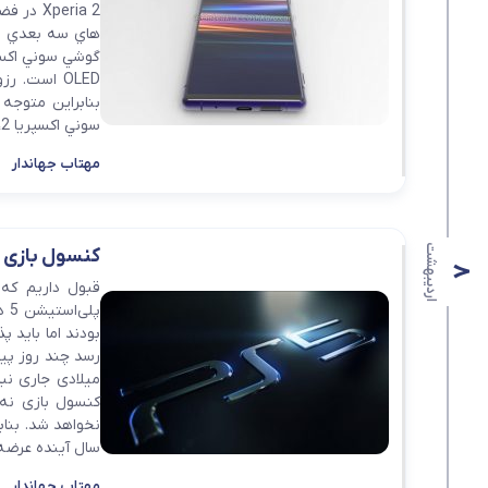
peria 2
هاي سه بعدي مي 
سوني اكسپريا 2، 158×3/68×3/8 ميلي ...
مهتاب جهاندار
اردیبهشت
کنسول بازی پلی‌ استیشن 5 تا ی
8
قبول داریم که 
پل
میلادی جاری نب
نخواهد شد. بنابر
سال آینده عرضه شود
مهتاب جهاندار