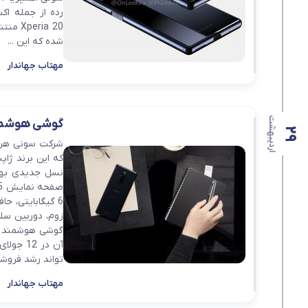
رده از جمله اک
ria 20
شده که این ...
مهتاب جهاندار
اردیبهشت
گوشی هوشمند Xperia 1 سونی 12 جولای ع
29
شرکت سونی هر س
آن در 2
تواند رشد فروشی 
مهتاب جهاندار