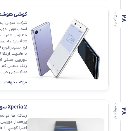
اردیبهشت
گوشی هوشمند اقتصاد
28
اسمارتفون مورد
Ace سونی ص ...
مهتاب جهاندار
اردیبهشت
Xperia 2 سونی در تصاویر رندر شده
28
رسانه ها توان
پرچمدار دوربين 