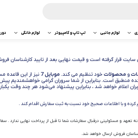
ی
لوازم جانبی
لپ تاپ و کامپیوتر
لوازم خانگی
دور
ازی سونی
هدفون و هندزفری
پرینتر
جارو رباتیک
تبلت اپل
هدفون و هندزفری
 سایت قرار گرفته است و قیمت نهایی بعد از تایید کارشناسان فرو
ساعت و بند هوشمند
لپ تاپ
صوتی تصویری
تبلت سامسونگ
هندزفری اپل
ات
و
محصولات
خود تنظیم می کند.
موبایل 7
نیز از این قاعده م
کامپیوتر
ماشین لباسشویی
ننده منطبق است. بنابراین از شما سروران گرامی خواهشمندیم پیش 
تبلت لنوو
هندزفری سامسو
اربران اعلام خواهد شد ، بنابراین پیشنهاد می‌شود هر چند وقت یکبا
قطعات کامپیوتر
کولر و لوازم سرمایشی
تبلت هوآوی
هندزفری هایلو
کرده و با اطلاعات صحیح خود نسبت به ثبت سفارش اقدام کند .
یخچال
هندزفری شیائومی
آبمیوه گیری
هندزفری کیو سی 