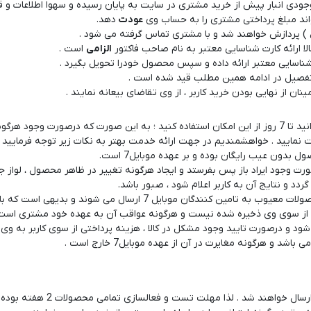
ل7 کاملا متناوب بوده و ممکن است موجودی انبار پیش از خرید مشتری در سایت به پایان رسیده و
آرام پز
اند مبلغ پرداختی مشتری را به حساب وی
عودت
دهد.
اجاق گاز
لا ارائه کارت شناسایی معتبر به نام صاحب فاکتور
الزامی
است .
اجاق گاز رومیزی
توستر
شما مشتریان گرامی پس از ثبت سفارش خود و دریافت محصول خویش میتوانید تا 7 روز از این امکان استفاده کن
جاروبرقی
چرخ گوشت
خردکن
و هرگونه مغایرت در آن از عهده موبایل7 خارج است .
سایر لوازم خانگی
غذاساز
تمامی محصولات موبایل7 رجیستر