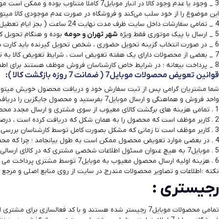
3 _ وجود یا عدم وجود کالا در انبار موبای
گوشی موتورولا
این موضوع را از خود سلب می‌کند و فروشگاه در صورت عدم موجودی کالا میتو
4 _ تمامی سفارشات داخل سایت ظرف مدت نهایت 24 ساعت ( بجز ایام تعطیل ) پردازش خواهند شد و با مشتری تماس گرفته می شود .
گوشی نوکیا
5 _ ارسال با پیک موتوری فقط ویژه
شهر تهران و حومه
بوده و هنگام تحویل کا
6 _ در صورت انتخاب گزینه تحویل حضوری ، شخص تحویل گیرنده باید کارت شناسایی معتبر ارائه داده و سپس محصول خودرا تحویل بگیرد .
7 _ بعضی از محصولات دارای یک هفته تعویض است ، شرایط تعویض کالا به تفصیل در ادامه همین مطلب قید شده است .
گوشی وان پلاس
8 _ پرداخت بیعانه ؛ در شرایط خاص کارشناسان فروش موظف هستند برای اطمینان از نهایی بودن خرید کاربر ، از وی تقاضای بیعانه نمایند .
قوانین تعویض محصولات موبایل7 ( ضمانت 7 روزه بازگشت کالا )
:
گوشی اچ تی سی
واحد فروش و هماهنگی و ارسال موبایل7 بفرستید و محصول جایگزین را دریافت نمایید . خواهشمندیم در جهت ارائه خدمت بهتر به نکات زیر توجه فرمایید :
گوشی ال جی
1 . تمامی هزینه های برگشت کالای معیوب از سوی مشتری و ارسال مجدد محصول بدون عیب رایگان بوده و بر عهده موبایل7 است.
2 . کاربر موظف است که محصول را به همان شکل که دریافت کرده است ، درصورت وجود ایراد باز پس بفرستد و ایجاد هرگونه تغییر در ظاهر محصول ، لواز جانبی و جعبه دستگاه باطل کننده این قانون است.
گوشی کاترپیلار
3 . کاربر موظف است تا زمانی که مشکل بصورت کامل توسط کارشناسان بررسی گردد و نتایج آن به کاربر اعلام شود ، صبور باشد.
4 . در بعضی موارد تعویض محصول ممکن است به طول بیانجامد ؛ چرا که محصولات معیوب به تامین کنندگان موبایل 7 ارسال می شوند و بدیهی است که باید از طرف آنها محصولی به موبایل7 ارسال گردد تا بتوان برای کاربر ارسال کرد.
5 . موبایل7 به هیچ عنوان مسئول اطلاعات شخصی مشتری که در کالای ارسالی از سوی وی ذخیره شده نیست و هرگونه عواقب آن به عهده خود مشتری است.
6 . هزینه اولیه ارسال محصول معیوب به موبایل7 توسط مشتری پرداخت می شود و درصورت تایید وجود مشکل در کالا ، هزینه پرداختی از سوی کاربر به وی عودت می گردد.
نکته : اطلاعات و تصاویر محصولات مندرج در سایت از روی منابع اصلی و مرجع می باشد 
رجیستری :