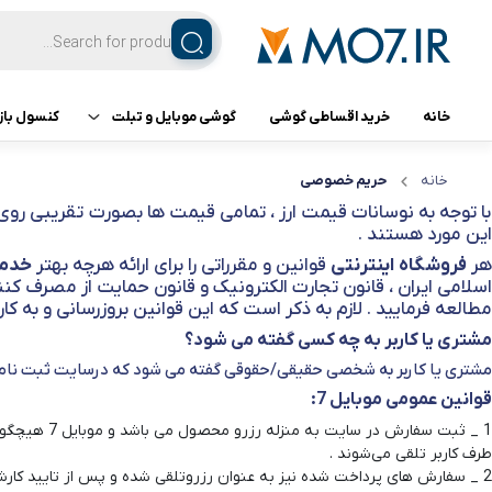
خانه
خرید اقساطی گوشی
گوشی موبایل و تبلت
کنسول باز
تبلت
کنسول ب
خانه
حریم خصوصی
با توجه به نوسانات قیمت ارز ، تمامی قیمت ها بصورت تقریبی روی
گوشی اپل
این مورد هستند .
هر
فروشگاه
اینترنتی
قوانین و مقرراتی را برای ارائه هرچه بهتر
خدم
گوشی سامسونگ
اسلامی ایران ، قانون تجارت الکترونیک و قانون حمایت از مصرف ک
مطالعه فرمایید . لازم به ذکر است که این قوانین بروزرسانی و به ک
مشتری یا کاربر به چه کسی گفته می شود؟
گوشی شیائومی
مشتری یا کاربر به شخصی حقیقی/حقوقی گفته می شود که درسایت ثبت نام 
گوشی ناتینگ فون
قوانین عمومی موبایل 7
:
گوشی داریا
طرف کاربر تلقی می‌شوند .
2 _ سفارش های پرداخت شده نیز به عنوان رزروتلقی شده و پس از تایید کارشناسان فروش ارسال خواهد شد.