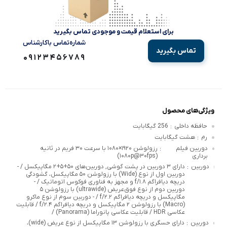
برای استعلام قیمت و موجودی تماس بگیرید
شماره‌تماس‌ با‌کارشناس
تماس بگیرید
09123456789
ویژگی‌های محصول
حافظه داخلی
256 گیگابایت
:
رم
هشت گیگابایت
:
دوربین فیلم
رزولوشن ۱۹۲۰×۱۰۸۰ با سرعت ۳۰ فریم در ثانیه
:
برداری
(۱۰۸۰p@۳۰fps)
دوربین
دارای ۳ دوربین در پشت گوشی, دوربین‌های ۵۰+۵+۲ مگاپیکسل / -
:
دوربین اول از نوع (Wide) با رزولوشن ۵۰ مگاپیکسل، گشودگی
دریچه دیافراگم f/۱.۸ و مجهز به فناوری فوکوس اتوماتیک / -
دوربین دوم از نوع فوق‌عریض (ultrawide) با رزولوشن ۵
مگاپیکسل و دریچه دیافراگم f/۲.۲ / - دوربین سوم از نوع ماکرو
(Macro) با رزولوشن ۲ مگاپیکسل و دریچه دیافراگم f/۲.۴ / قابلیت
عکاسی HDR / قابلیت عکاسی پانوراما (Panorama) /
دوربین
دارای حسگری با رزولوشن ۱۳ مگاپیکسل از نوع عریض (wide)،
: