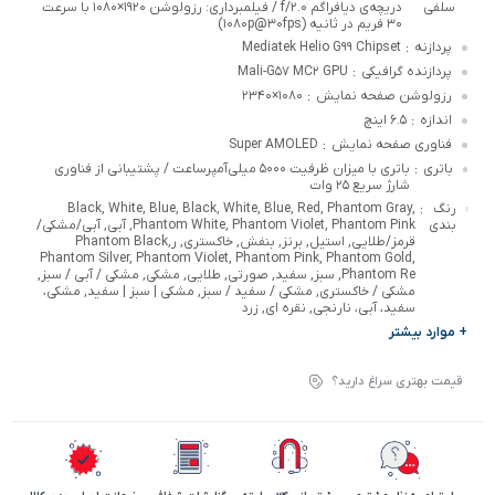
سلفی
دریچه‌ی دیافراگم f/۲.۰ / فیلمبرداری: رزولوشن ۱۹۲۰×۱۰۸۰ با سرعت
۳۰ فریم در ثانیه (۱۰۸۰p@۳۰fps)
پردازنه
Mediatek Helio G۹۹ Chipset
:
پردازنده گرافیکی
Mali-G۵۷ MC۲ GPU
:
رزولوشن صفحه نمایش
۱۰۸۰×۲۳۴۰
:
اندازه
۶.۵ اینچ
:
فناوری صفحه نمایش
Super AMOLED
:
باتری
باتری با میزان ظرفیت ۵۰۰۰ میلی‌آمپر‌ساعت / پشتیبانی از فناوری
:
شارژ سریع ۲۵ وات
رنگ
Black, White, Blue, Black, White, Blue, Red, Phantom Gray,
:
بندی
Phantom White, Phantom Violet, Phantom Pink, آبی, آبی/مشکی/
قرمز/طلایی, استیل, برنز, بنفش, خاکستری, رPhantom Black,
Phantom Silver, Phantom Violet, Phantom Pink, Phantom Gold,
Phantom Re, سبز, سفید, صورتی, طلایی, مشکی, مشکی / آبی / سبز,
مشکی / خاکستری, مشکی / سفید / سبز, مشکی | سبز | سفید, مشکی،
سفید، آبی، نارنجی, نقره ای, زرد
+ موارد بیشتر
قیمت بهتری سراغ دارید؟