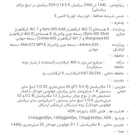
رزولوشن
1440 در 2960 پیکسل, 18.5:9 (~529 پیکسل در اینچ تراکم
:
پیکسلی)
جنس شیشه محافظ
کورنینگ گوریلا گلس 5
:
پلتفرم
-
:
پردازنده
8 هسته‌ای (4x2.7 گیگاهرتز Kyro 385 Gold و 4x1.7 گیگاهرتز
:
مرکزی
Kyro 385 Silver) نسخه چین وآمریکا, 8 هسته‌ای (4x2.8 گیگاهرتز
Mongoose M3 و 4x1.7 گیگاهرتز Cortex-A55) نسخه جهانی
پردازنده
Adreno 630 - نسخه چین وآمریکا, Mali-G72 MP18 -نسخه
:
گرافیکی
جهانی
حافظه
-
:
درگاه
میکرو اس‌دی، تا 400 گیگابایت (استفاده از شیار دوم
:
حافظه
سیم‌کارت)
حافظه داخلی
64/128/256 گیگابایت, 6 گیگابایت رم
:
دوربین
-
:
دوربین
12 مگاپیکسل (f/1.5-2.4و 26 میلی‌متری, 1/2.55 اینچ سایز
:
اصلی
سنسور, 1.4 میکرومتر سایز پیکسل, فوکوس خودکار با کمک
تشخیص فاز از نوع دوال پیکسل), 12 مگاپیکسل (f/2.4 و 52
میلی‌متری, 1/3.6 اینچ سایز سنسور, 1 میکرومتر سایز پیکسل,
فوکوس خودکار), زوم اپیتیکال, لرزشگیر اپتیکال
قابلیت ها
فلش LED، پانوراما، HDR
:
ویدیو
2160p@60fps, 1080p@60fps, 720p@960fps, HDR
:
دوربین سلفی
8 مگاپیکسل, f/1.7, فوکوس خودکار, 25 میلی‌متری, 1440p
:
صدا
-
: