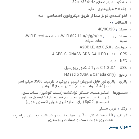
بلندگو
دارد, صدای 32bit/384kHz
:
جک ۳.۵ میلی‌متری
دارد
:
لغو کننده‌ی نویز صدا از طریق میکروفون اختصاصی
بله
:
اتصالات
-
:
شبکه
4G/3G/2G
:
شبکه بی
Wi-Fi 802.11 a/b/g/n/ac، دو بانده، WiFi Direct،
:
سیم
هات‌اسپات
بلوتوٍث
5.0, A2DP, LE, aptX
:
GPS
بله، با A-GPS، GLONASS، BDS، GALILEO
:
NFC
دارد
:
USB
3.1، Type-C 1.0 کانکتور ریورسبل
:
رادیو
(FM radio (USA & Canada only
:
باتری
باتری غیر قابل تعویض لیتیوم یونی با ظرفیت 3500 میلی آمپر
:
ساعت (13.48 وات ساعت) وشارژ سریع 15 واتی
سنسورها
اسکنر عنبیه, حسگر اثرانگشت (پشت گوشی), شتاب‌سنج,
:
ژیروسکوپ, سنسور مجاورت, قطب‌نما, فشارسنج, ضربان
قلب‌سنج, SpO2 (برای اندازه‌گیری میزان اکسیژن خون)
رنگ
قرمز, مشکی
:
گارانتی
18 ماهه شرکتی و 7 روز مهلت تست و ضمانت ریجستری, پلمپ ،
:
هفت روز مهلت تست و ضمانت ریجستری
+ موارد بیشتر