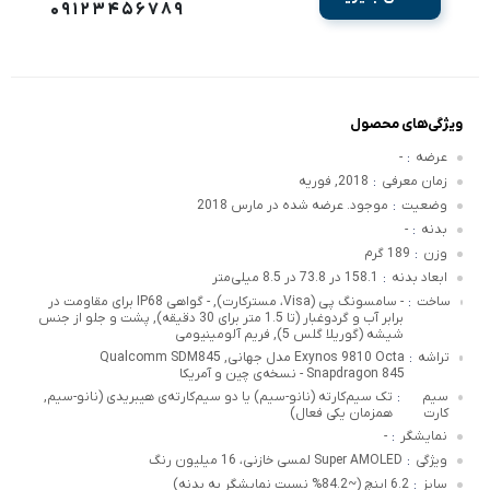
09123456789
ویژگی‌های محصول
عرضه
-
:
زمان معرفی
2018, فوریه
:
وضعیت
موجود. عرضه شده در مارس 2018
:
بدنه
-
:
وزن
189 گرم
:
ابعاد بدنه
158.1 در 73.8 در 8.5 میلی‌متر
:
ساخت
- سامسونگ پی (Visa، مسترکارت), - گواهی IP68 برای مقاومت در
:
برابر آب و گردوغبار (تا 1.5 متر برای 30 دقیقه), پشت و جلو از جنس
شیشه (گوریلا گلس 5), فریم آلومینیومی
تراشه
Exynos 9810 Octa مدل جهانی, Qualcomm SDM845
:
Snapdragon 845 - نسخه‌ی چین و آمریکا
سیم
تک سیم‌کارته (نانو-سیم) یا دو سیم‌کارته‌ی هیبریدی (نانو-سیم,
:
کارت
همزمان یکی فعال)
نمایشگر
-
:
ویژگی
Super AMOLED لمسی خازنی، 16 میلیون رنگ
:
سایز
6.2 اینچ (~84.2% نسبت نمایشگر به بدنه)
: