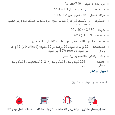
پردازنده گرافیکی
Adreno 740
:
سیستم عامل
اندروید 13, One UI 5.1.1
:
درگاه اتصال
USB تایپ سی 3.2, OTG
:
حسگرها
اثر انگشت (در کنار) شتاب سنج ژیروسکوپ حسگر مجاورتی قطب
:
نما فشارسنج
شیکه
2G / 3G / 4G / 5G
:
بلوتوث
5.3, A2DP, LE
:
ظرفیت باتری
3700 میلی‌آمپر ساعت Li-Ion, جدا نشدنی
:
مشخصات
25 وات با سیم, 50 درصد در 30 دقیقه (advertised) 15 وات
:
باتری
بی سیم 4.5W reverse بی سیم
رنگ
بنفش, خاکستری, زرد, سبز
:
حافظه
256 گیگابایت، 8 گیگابایت رم, 512 گیگابایت ، 8 گیگابایت
:
داخلی
رم
+ موارد بیشتر
قیمت بهتری سراغ دارید؟
احترام به نظر مشتری
پشتیبانی 24 ساعته
گزارشات شفاف
ضمانت اصل بودن کالا