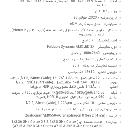
ابعاد
تا نشده: 165.1x71.9x6.9 میلیمتر تا شده: 85.1x71.9x15.1
:
میلیمتر
وزن
187 گرم
:
تاریخ عرضه
2023, جولای 26
:
سیم‌کارت
نانو سیم کارت, eSIM
:
ساختار
جلو پلاستیک (در حالت باز), پشت شیشه (گوریلا گلس Victus 2),
:
فریم از آلومینیوم
ابعاد نمایشگر
6.7 اینچ
:
نوع نمایشگر
Foldable Dynamic AMOLED 2X
:
رزولوشن
1080x2640 پیکسل
:
تراکم پیکسلی
~425 پیکسل در اینچ
:
نسبت نمایشگر به بدنه
85.9
:
دوربین اصلی
12+12 مگاپیکسل
:
مشخصات
12 مگاپیکسل, f/1.8, 24mm (wide), 1/1.76", 1.8Âµm, دوگانه
:
دوربین
Pixel PDAF, OIS 12 مگاپیکسل, f/2.2, 123Ëš (ultrawide),
اصلی
1.12Âµm فلش LED, تصویربرداری HDR, پانوراما
فیلم
4K@30/60fps, 1080p@60/240fps, فیلم برداری 720p با سرعت
:
برداری
960 فریم در ثانیه, دارای فناوری HDR10 پلاس+
دوربین سلفی
10 مگاپیکسل, f/2.2, 23mm (wide), 1.22Âµm
:
فیلم برداری دوربین سلفی
4Kبا سرعت 30 فریم در ثانیه
:
تراشه
Qualcomm SM8550-AC Snapdragon 8 Gen 2 (4 nm)
:
پردازنده
هشت هسته ای (1x3.36 GHz Cortex-X3 & 2x2.8 GHz Cortex-
:
A715 & 2x2.8 GHz Cortex-A710 & 3x2.0 GHz Cortex-A510)