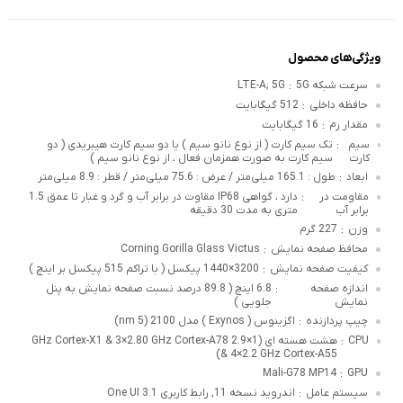
ویژگی‌های محصول
سرعت شبکه 5G
LTE-A; 5G
:
حافظه داخلی
512 گیگابایت
:
مقدار رم
16 گیگابایت
:
سیم
تک سیم کارت ( از نوع نانو سیم ) یا دو سیم کارت هیبریدی ( دو
:
کارت
سیم کارت به صورت همزمان فعال ، از نوع نانو سیم )
ابعاد
طول : 165.1 میلی‌متر / عرض : 75.6 میلی‌متر / قطر : 8.9 میلی‌متر
:
مقاومت در
دارد ، گواهی IP68 مقاوت در برابر آب و گرد و غبار تا عمق 1.5
:
برابر آب
متری به مدت 30 دقیقه
وزن
227 گرم
:
محافظ صفحه نمایش
Corning Gorilla Glass Victus
:
کیفیت صفحه نمایش
3200×1440 پیکسل ( با تراکم 515 پیکسل بر اینچ )
:
اندازه صفحه
6.8 اینچ ( 89.8 درصد نسبت صفحه نمایش به پنل
:
نمایش
جلویی )
چیپ پردازنده
اگزینوس ( Exynos ) مدل 2100 (5 nm)
:
CPU
هشت هسته ای (1×2.9 GHz Cortex-X1 & 3×2.80 GHz Cortex-A78
:
& 4×2.2 GHz Cortex-A55)
Mali-G78 MP14
GPU
:
سیستم عامل
اندروید نسخه 11, رابط کاربری One UI 3.1
: