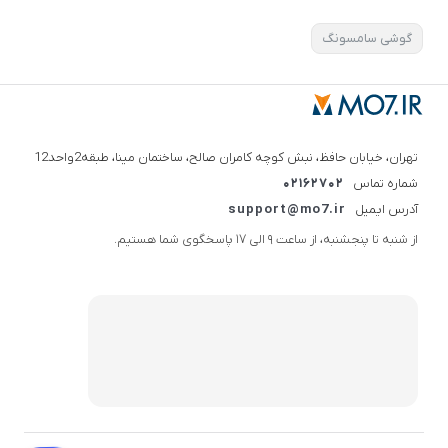
گوشی سامسونگ
تهران، خیابان حافظ، نبش کوچه کامران صالح، ساختمان مینا، طبقه2واحد12
شماره تماس
02162702
آدرس ایمیل
support@mo7.ir
از شنبه تا پنجشنبه، از ساعت 9 الی 17 پاسخگوی شما هستیم.