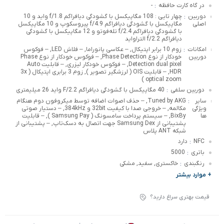
در گاه کارت حافظه
-
:
دوربین
چهار تایی : 108 مگاپیکسل با گشودگی دیافراگم f/1.8 واید و 10
:
اصلی
مگاپیکسل با گشودگی دیافراگم f/4.9 پیروسکوپ و 10 مگاپیکسل
با گشودگی دیافراگم f/2.4 تله‌فوتو و 12 مگاپیکسل با گشودگی
دیافراگم f/2.2 التراواید
امکانات
زوم 10 برابر اپتیکال, – عکاسی پانوراما, – فلاش LED, – فوکوس
:
دوربین
خودکار از نوع Phase Detection, – فوکوس خودکار از نوع Phase
Detection dual pixel, – فوکوس خودکار لیزری, – قابلیت Auto
HDR, – قابلیت OIS ( لرزشگیر تصویر ), زوم 3 برابری اپتیکال ( 3x
optical zoom )
دوربین سلفی
40 مگاپیکسل با گشودگی دیافراگم F/2.2 واید 26 میلیمتری
:
سایر
Tuned by AKG, – حذف اصوات اضافه توسط میکروفون دوم هنگام
:
ویژگی
مکالمه, – خروجی صدا با کیفیت 32bit و 384kHz, – دستیار صوتی
ها
BixBy, – سیستم پرداخت سامسونگ ( Samsung Pay ), – قابلیت
پشتیبانی از Samsung Dex جهت اتصال به دسک‌تاپ, – پشتیبانی از
شبکه ANT پلاس
NFC
دارد
:
باتری
5000
:
رنگبندی
خاکستری, سفید, مشکی
:
+ موارد بیشتر
قیمت بهتری سراغ دارید؟