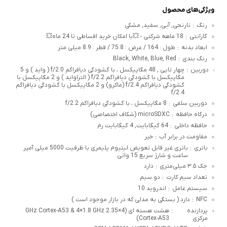
ویژگی‌های محصول
رنگ
نارنجی, آبی, سفید, مشکی
:
گارانتی
18 ماهه شرکتی - 💥با امکان خرید اقساطی تا 24 ماه💥
:
ابعاد بدنه
طول : 164 / عرض : 75.8 / قطر : 8.9 میلی متر
:
رنگ بندی
Black, White, Blue, Red
:
دوربین
چهار تایی , 48 مگاپیکسل ، با گشودگی دیافراگم f/2.0 ( واید ) و 5
:
مگاپیکسل با گشودگی دیافراگم f/2.2 ( التراواید ) و 2 مگاپیکسل با
گشودگی دیافراگم f/2.4 (ماکرو) و 2 مگاپیکسل با گشودگی دیافراگم
f/2.4
دوربین سلفی
8 مگاپیکسل ، با گشودگی دیافراگم f/2.2
:
درگاه حافظه
microSDXC (شکاف اختصاصی)
:
حافظه داخلی
64 گیگابایت, 4 گیگابایت رم
:
مقاومت در برابر آب
خیر
:
باتری
باتری غیر قابل تعویض لیتیوم پلیمری با ظرفیت 5000 میلی آمپر
:
ساعت و شارژ سریع 15 واتی
جک ۳.۵ میلی‌متری
دارد
:
تعداد سیم کارت
دو سیم
:
سیستم عامل
اندروید 10
:
NFC
دارد ( بستگی به مدلی که در بازار موجود است )
:
پردازنده
هشت هسته ای (4×2.35 GHz Cortex-A53 & 4×1.8 GHz
:
مرکزی
Cortex-A53)