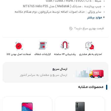
شبکه
GSM / CDMA / HSPA / EVDO / LTE
:
چیپ پردازنده
مدیاتک ( Mediatek ) مدل MT6765 Helio P35
:
سایر ویژگی
حذف اصوات اضافه توسط میکروفون دوم هنگام مکالمه
:
+ موارد بیشتر
قیمت بهتری سراغ دارید؟
احترام به نظر مشتری
پشتیبانی 24 ساعته
گزارشات شفاف
ضمانت اصل بودن کالا
ارسال سریع
ارسال سریع و مطمئن به سراسر کشور
محصولات مشابه