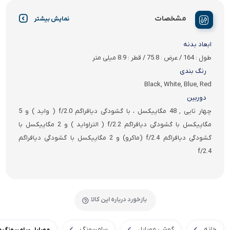
مشخصات
نمایش بیشتر
ابعاد بدنه
طول : 164 / عرض : 75.8 / قطر : 8.9 میلی متر
رنگ بندی
Black, White, Blue, Red
دوربین
چهار تایی , 48 مگاپیکسل ، با گشودگی دیافراگم f/2.0 ( واید ) و 5
مگاپیکسل با گشودگی دیافراگم f/2.2 ( التراواید ) و 2 مگاپیکسل با
گشودگی دیافراگم f/2.4 (ماکرو) و 2 مگاپیکسل با گشودگی دیافراگم
f/2.4
بازخورد درباره این کالا
خانه
گوشی موبایل
سامسونگ
موبایل سامسونگ مدل  A12 64g