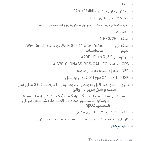
صدا
-
:
بلندگو
دارد, صدای 32bit/384kHz
:
جک ۳.۵ میلی‌متری
دارد
:
لغو کننده‌ی نویز صدا از طریق میکروفون اختصاصی
بله
:
اتصالات
-
:
شبکه
4G/3G/2G
:
شبکه بی
Wi-Fi 802.11 a/b/g/n/ac، دو بانده، WiFi Direct،
:
سیم
هات‌اسپات
بلوتوٍث
5.0, A2DP, LE, aptX
:
GPS
بله، با A-GPS، GLONASS، BDS، GALILEO
:
NFC
بله (وابسته به بازار عرضه)
:
USB
3.1، Type-C 1.0 کانکتور ریورسبل
:
باتری
باتری غیر قابل تعویض لیتیوم یونی با ظرفیت 3300 میلی آمپر
:
ساعت و شارژ سریع 15 واتی
سنسورها
اسکنر عنبیه، حسگر اثرانگشت (پشت گوشی)، شتاب‌سنج،
:
ژیروسکوپ، سنسور مجاورت، قطب‌نما، فشارسنج، ضربان
قلب‌سنج، SpO2
رنگ
ارکید, بنفش, طلایی, مشکی
:
گارانتی
پلمپ ، هفت روز مهلت تست و ضمانت ریجستری
:
+ موارد بیشتر
قیمت بهتری سراغ دارید؟