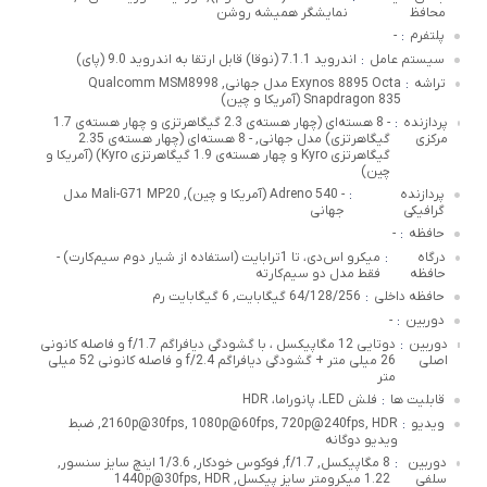
محافظ
نمایشگر همیشه روشن
پلتفرم
-
:
سیستم عامل
اندروید 7.1.1 (نوقا) قابل ارتقا به اندروید 9.0 (پای)
:
تراشه
Exynos 8895 Octa مدل جهانی, Qualcomm MSM8998
:
Snapdragon 835 (آمریکا و چین)
پردازنده
- 8 هسته‌ای (چهار هسته‌ی 2.3 گیگاهرتزی و چهار هسته‌ی 1.7
:
مرکزی
گیگاهرتزی) مدل جهانی, - 8 هسته‌ای (چهار هسته‌ی 2.35
گیگاهرتزی Kyro و چهار هسته‌ی 1.9 گیگاهرتزی Kyro) (آمریکا و
چین)
پردازنده
- Adreno 540 (آمریکا و چین), Mali-G71 MP20 مدل
:
گرافیکی
جهانی
حافظه
-
:
درگاه
میکرو اس‌دی، تا 1ترابایت (استفاده از شیار دوم سیم‌کارت) -
:
حافظه
فقط مدل دو سیم‌کارته
حافظه داخلی
64/128/256 گیگابایت, 6 گیگابایت رم
:
دوربین
-
:
دوربین
دوتایی 12 مگاپیکسل ، با گشودگی دیافراگم f/1.7 و فاصله کانونی
:
اصلی
26 میلی متر + گشودگی دیافراگم f/2.4 و فاصله کانونی 52 میلی
متر
قابلیت ها
فلش LED، پانوراما، HDR
:
ویدیو
2160p@30fps, 1080p@60fps, 720p@240fps, HDR, ضبط
:
ویدیو دوگانه
دوربین
8 مگاپیکسل, f/1.7, فوکوس خودکار, 1/3.6 اینچ سایز سنسور,
:
سلفی
1.22 میکرومتر سایز پیکسل, 1440p@30fps, HDR