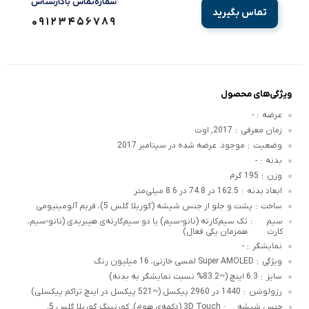
شماره‌تماس‌ با‌کارشناس
تماس بگیرید
09123456789
ویژگی‌های محصول
عرضه
-
:
زمان معرفی
2017, اوت
:
وضعیت
موجود. عرضه شده در سپتامبر 2017
:
بدنه
-
:
وزن
195 گرم
:
ابعاد بدنه
162.5 در 74.8 در 8.6 میلی‌متر
:
ساخت
پشت و جلو از جنس شیشه (گوریلا گلس 5)، فریم آلومینیومی
:
سیم
تک سیم‌کارته (نانو-سیم) یا دو سیم‌کارته‌ی هیبریدی (نانو-سیم،
:
کارت
همزمان یکی فعال)
نمایشگر
-
:
ویژگی
Super AMOLED لمسی خازنی، 16 میلیون رنگ
:
سایز
6.3 اینچ (~83.2% نسبت نمایشگر به بدنه)
:
رزولوشن
1440 در 2960 پیکسل (~521 پیکسل در اینچ تراکم پیکسلی)
:
جنس شیشه
3D Touch (دکمه‌ی هوم), کورنینگ گوریلا گلس 5,
: