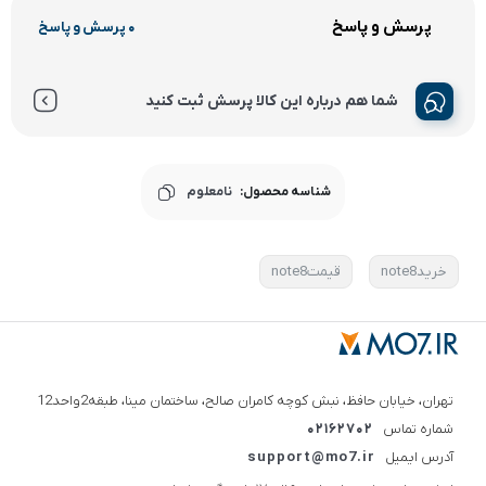
پرسش و پاسخ
0 پرسش و پاسخ
شما هم درباره این کالا پرسش ثبت کنید
شناسه محصول:
نامعلوم
خریدnote8
قیمتnote8
تهران، خیابان حافظ، نبش کوچه کامران صالح، ساختمان مینا، طبقه2واحد12
شماره تماس
02162702
آدرس ایمیل
support@mo7.ir