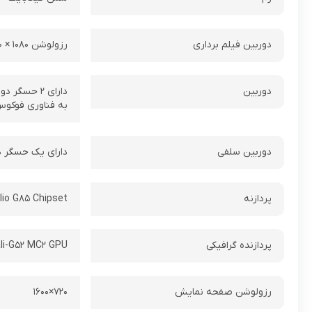
دوربین فیلم برداری
رزولوشن ۱۰۸۰ × ۱۹۲۰ و سرعت ۳۰ فریم بر ثانیه (۱۰۸۰p@۳۰FPS)
دوربین
به فناوری فوکوس اتوماتیک / –
دوربین سلفی
دارای یک حسگر دوربین, دوربین‌ با رزولوش
پردازنه
lio G۸۵ Chipset
پردازنده گرافیکی
li-G۵۲ MC۲ GPU
رزولوشن صفحه نمایش
۷۲۰×۱۶۰۰