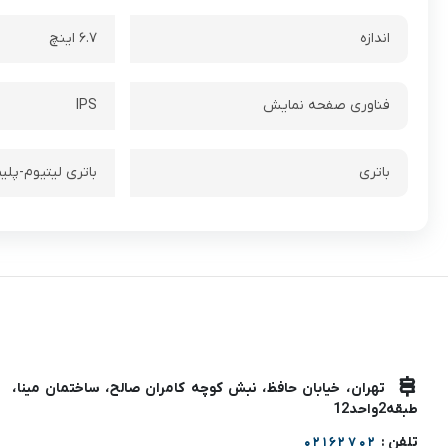
اندازه
۶.۷ اینچ
فناوری صفحه نمایش
IPS
باتری
باتری لیتیوم‌-پلیمر با ظرفیت ۵۰۰۰ میلی‌آمپ
تهران، خیابان حافظ، نبش کوچه کامران صالح، ساختمان مینا،
طبقه2واحد12
تلفن :
02162702