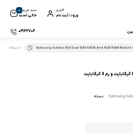
0
سبد خرید
کاربری
خالی است
ورود / ثبت نام
02162702
بین
1 دیدگاه
Samsung Galaxy A05 Dual SIM 64GB And 4GB RAM Mobile
 جی بی ال
نگ
Samsung Gala
دسته:
وای