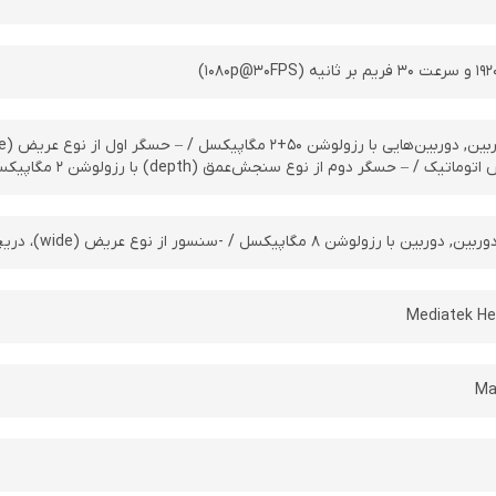
 حسگر دوم از نوع سنجش‌عمق (depth) با رزولوشن ۲ مگاپیکسل، دریچه‌ی دیافراگم f/۲.۴
ن ۸ مگاپیکسل / -سنسور از نوع عریض (wide)، دریچه‌ی دیافراگم f/۲.۲
Mediatek He
Ma