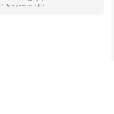
آرام پز
ارسال سریع و مطمئن به سراسر ک
اجاق گاز
اجاق گاز رومیزی
توستر
جاروبرقی
چرخ گوشت
خردکن
سایر لوازم خانگی
غذاساز