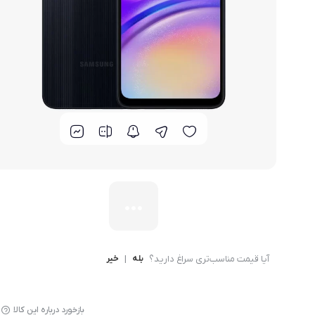
گوشی موتورولا
گوشی نوکیا
گوشی وان پلاس
گوشی اچ تی سی
گوشی ال جی
گوشی کاترپیلار
آیا قیمت مناسب‌تری سراغ دارید؟
بله
|
خیر
بازخورد درباره این کالا