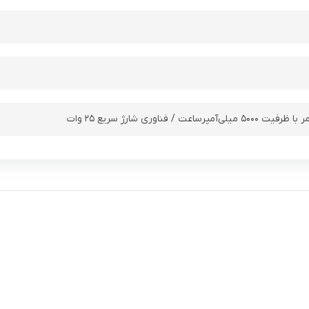
رساعت / فناوری شارژ سریع ۲۵ وات