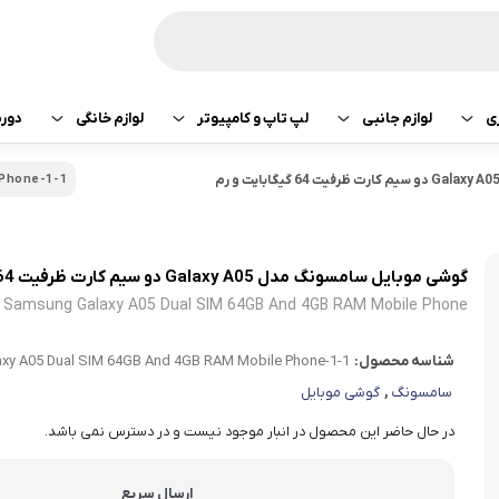
ی
لوازم جانبی
لپ تاپ و کامپیوتر
لوازم خانگی
دور
ازی سونی
هدفون و هندزفری
پرینتر
جارو رباتیک
گوشی موبایل سامسونگ مدل Galaxy A05 دو سیم کارت ظرفیت 64 گیگابایت و رم
 Phone-1-1
تبلت اپل
هدفون و هندزفری
ساعت و بند هوشمند
لپ تاپ
صوتی تصویری
تبلت سامسونگ
هندزفری اپل
گوشی موبایل سامسونگ مدل Galaxy A05 دو سیم کارت ظرفیت 64 گیگابایت و رم 4 گیگابایت
کامپیوتر
ماشین لباسشویی
تبلت لنوو
هندزفری سامسو
Samsung Galaxy A05 Dual SIM 64GB And 4GB RAM Mobile Phone
قطعات کامپیوتر
کولر و لوازم سرمایشی
تبلت هوآوی
هندزفری هایلو
شناسه محصول:
xy A05 Dual SIM 64GB And 4GB RAM Mobile Phone-1-1
سامسونگ
,
گوشی موبایل
یخچال
هندزفری شیائومی
در حال حاضر این محصول در انبار موجود نیست و در دسترس نمی باشد.
آبمیوه گیری
هندزفری کیو سی 
ارسال سریع