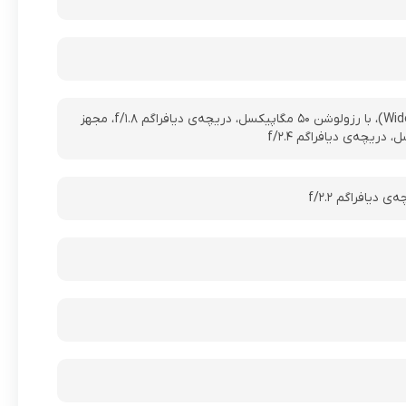
دارای ۲ حسگر دوربین, دوربین‌هایی با رزولوشن ۵۰+۲ مگاپیکسل / – حسگر اول از نوع عریض (Wide)، با رزولوشن ۵۰ مگاپیکسل، دریچه‌ی دیافراگم f/۱.۸، مجهز