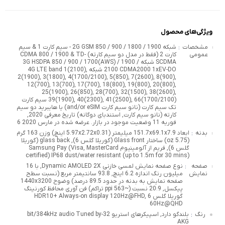
ویژگی‌های محصول
مشخصات
شبکه 2G GSM 850 / 900 / 1800 / 1900 - سیم کارت 1 & سیم
:
عمومی
کارت 2 (فقط در مدل دو سیم کارته) CDMA 800 / 1900 & TD-
SCDMA شبکه 3G HSDPA 850 / 900 / 1700(AWS) / 1900 /
2100 CDMA2000 1xEV-DO شبکه 4G LTE band 1(2100),
2(1900), 3(1800), 4(1700/2100), 5(850), 7(2600), 8(900),
12(700), 13(700), 17(700), 18(800), 19(800), 20(800),
25(1900), 26(850), 28(700), 32(1500), 38(2600),
39(1900), 40(2300), 41(2500), 66(1700/2100) سیم کارت
تک سیم کارت (نانو سیم کارت and/or eSIM) یا هایبرید دو سیم
کارته (نانو سیم کارت, استندبای دوگانه) تاریخ معرفی 2020,
فوریه 11 وضعیت موجود در بازار. عرضه شده در مارس 2020 6
بدنه
ابعاد 151.7x69.1x7.9 میلیمتر (5.97x2.72x0.31 اینچ) وزن 163 گرم
:
(5.75 oz) ساختار Glass front (گوریلا گلس 6), glass back (گوریلا
گلس 6), فریم از آلومینیوم Samsung Pay (Visa, MasterCard
certified) IP68 dust/water resistant (up to 1.5m for 30 mins)
صفحه
نوع صفحه نمایش لمسی خازنی Dynamic AMOLED 2X, با 16
:
نمایش
میلیون رنگ اندازه 6.2 اینچ, 93.8 سانتیمتر مربع (نسبت سطح
صفحه نمایش به بدنه در حدود 89.5 درصد) وضوح 1440x3200
پیکسل, 20:9 نسبت (~563 ppi تراکم) فن آوری محافظ کورنینگ
گوریلا گلس 6 HDR10+ Always-on display 120Hz@FHD,
60Hz@QHD
رنگ
بلندگو دارد, اسپیکرهای استریو 32-bit/384kHz audio Tuned by
:
AKG