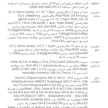
حافظه
کارت حافظه میکرو اس دیXC (از اسلات مشترک سیم کارت استفاده
:
می کند) داخل دستگاه 128GB 8GB RAM UFS 3.0
دوربین
سه لنز مجزا 12 مگاپیکسل, f/1.8, 26mm (wide), 1/1.76", 1.8µm,
:
پشت
دوگانه Pixel PDAF, OIS 64 مگاپیکسل, f/2.0, (telephoto),
1/1.72", 0.8µm, PDAF, OIS, 3x هایبرید optical zoom 12
مگاپیکسل, f/2.2, 13mm (ultrawide), 1.4µm, Super Steady فیلم
برداری دیگر امکانات فلش LED, auto-HDR, پانوراما فیلم برداری
فیلم برداری 4320p با سرعت 24 فریم در ثانیه, 2160p@30/60fps,
1080p@30/60/240fps, فیلم برداری 720p با سرعت 960 فریم در
ثانیه, تصویربرداری HDR10+, فیلمبرداری دوگانه, ضبط صدا بصورت
استریو, ژیروسکوپ-EIS & OIS
دوربین
دو لنز مجزا 10 مگاپیکسل, f/2.2, 26mm (wide), 1/3.2", 1.22µm,
:
جلو
دوگانه Pixel PDAF دیگر امکانات دوگانه امکان ارتباط تصویری,
Auto-HDR فیلم برداری 2160p@30/60fps, فیلم برداری 1080p با
سرعت 30 فریم در ثانیه
امکانات
سرعت HSPA 42.2/5.76 Mbps, LTE-A (7CA) Cat20 2000/200
:
ارتباطی
Mbps شبکه بی سیم Wi-Fi 802.11 a/b/g/n/ac/ax, باند دوگانه,
Wi-Fi Direct, هات اسپات بلوتوث 5.0, A2DP, LE NFC USB 3.2,
تایپ سی 1.0 reversible connector, USB On-The-Go
دیگر
OS اندروید 10.0; One UI 2 Chipset Exynos 990 (7 nm+) -
:
امکانات
GlobalQualcomm SM8250 Snapdragon 865 (7 nm+) - USA
CPU هشت هسته ای (2x2.73 GHz Mongoose M5 & 2x2.50
GHz Cortex-A76 & 4x2.0 GHz Cortex-A55) - Globalهشت هسته
ای (1x2.84 GHz Kryo 585 & 3x2.42 GHz Kryo 585 & 4x1.8 GHz
Kryo 585) - USA GPU Mali-G77 M‍P11 - GlobalAdreno 650 -
USA موقعیت یاب (GPS) دارد, with A-GPS, GLONASS, BDS,
GALILEO رادیو رادیو FM (USA & Canada فقط) رنگ بندی
خاکستری, آبی, صورتی, سفید, قرمز حسگرها اثر انگشت (زیر صفحه