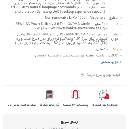
نمایش, ultrasonic), شتاب سنج, ژیروسکوپ, حسگر مجاورتی,
قطب نما, فشارسنج ANT+ Bixby natural language commands
and dictation Samsung DeX (desktop experience support)
باطری
Non-removable Li-Po 4000 mAh battery
:
شارژ
Fast شارژ 25W USB Power Delivery 3.0 Fast Qi/PMA wireless
:
شارژ 15W Power bank/Reverse wireless شارژ 9W
سایر
مدل ها SM-G980, SM-G980F, SM-G980F/DS SAR 0.76 وات/
:
موارد
کیلوگرم (برای سر) 1.01 وات/کیلوگرم (برای بدن) نرخ جذب ویژه
(EU) 0.28 وات/کیلوگرم (برای سر) 1.52 وات/کیلوگرم (برای بدن)
رنگ
خاکستری
:
گارانتی
پلمپ ، هفت روز مهلت تست و ضمانت ریجستری
:
+ موارد بیشتر
قیمت بهتری سراغ دارید؟
احترام به نظر مشتری
پشتیبانی 24 ساعته
گزارشات شفاف
ضمانت اصل بودن کالا
ارسال سریع