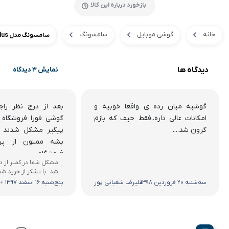
بازخورد درباره این کالا
خانه
گوشی موبایل
سامسونگ
سامسونگ مدل Galaxy J6 Plus ظرفیت ۳۲ گیگابایت
دیدگاه ها
نمایش 3 دیدگاه
گوشیه میان رده ی واقعا خوبیه و
بعد از درج نظر را
امکانات عالی داره..فقط حیف که بازم
گوشی فورا فروشگاه 
گرون شد....
پیگیر مشکل شدند ا
بشه ممنون از پر
فروشگاه
مشکل شما در کمتر از د
شد. با تشکر از خرید شم
سه‌شنبه 20 فروردین 1398
علیرضا شعبانی پور
پنج‌شنبه 16 اسفند 1397