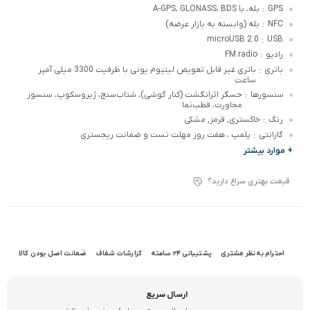
GPS
بله، با A-GPS، GLONASS، BDS
:
NFC
بله (وابسته به بازار عرضه)
:
microUSB 2.0
USB
:
رادیو
FM radio
:
باتری
باتری غیر قابل تعویض لیتیوم یونی با ظرفیت 3300 میلی آمپر
:
ساعت
سنسورها
حسگر اثرانگشت (کنار گوشی)، شتاب‌سنج، ژیروسکوپ، سنسور
:
مجاورت، قطب‌نما
رنگ
خاکستری, قرمز, مشکی
:
گارانتی
پلمپ ، هفت روز مهلت تست و ضمانت ریجستری
:
+ موارد بیشتر
قیمت بهتری سراغ دارید؟
احترام به نظر مشتری
پشتیبانی 24 ساعته
گزارشات شفاف
ضمانت اصل بودن کالا
ارسال سریع