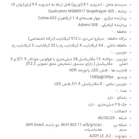
سیستم عامل
اندروید 8.1 (اوریو) قابل ارتقا به اندروید 9.0 (پای);وان UI
:
تراشه
Qualcomm MSM8917 Snapdragon 425
:
پردازنده مرکزی
چهار هسته‌ای 1.4 گیگاهرتز Cortex-A53
:
پردازنده گرافیکی
Adreno 308
:
حافظه
-
:
درگاه حافظه
میکرو اس‌دی، تا 512 گیگابایت (درگاه اختصاصی)
:
حافظه داخلی
64 گیگابایت، 4 گیگابایت رم یا 32 گیگابایت، 3 گیگابایت رم
:
دوربین
-
:
دوربین
دوگانه :13 مگاپیکسل،28 میلی‌متری با فوکوس خودکار، f/1.9) و 5
:
اصلی
مگاپیکسل ( دارای سنسور تشخیص عمق تصویر، f/2.2)
قابلیت ها
فلش LED، پانوراما، HDR
:
ویدیو
1080p@30fps
:
دوربین سلفی
8 مگاپیکسل, f/1.9, فلش LED
:
صدا
-
:
بلندگو
دارد
:
جک ۳.۵ میلی‌متری
دارد
:
اتصالات
-
:
شبکه
4G/3G/2G
:
شبکه بی
Wi-Fi 802.11 a/b/g/n/ac، دو بانده، WiFi Direct،
:
سیم
هات‌اسپات
بلوتوٍث
4.2, A2DP, LE
: