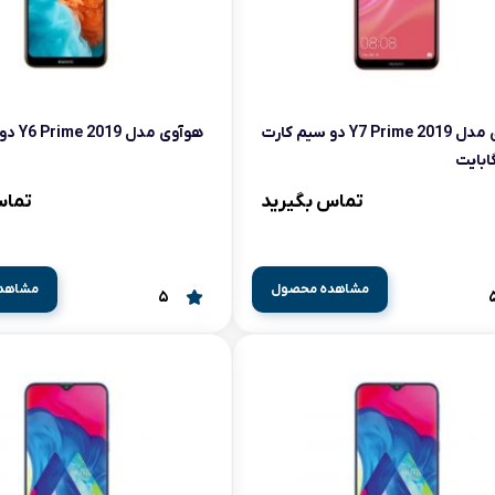
فر
قهوه ساز
گوشتکوب برقی
هوآوی مدل Y7 Prime 2019 دو سیم کارت
هوآوی مدل Y6 Prime 2019 دو سیم کارت
ماشین ظرفشویی
تماس بگیرید
تماس
مایکروویو
مشاهده محصول
مشاهد
مخلوط کن
5
همزن
هود