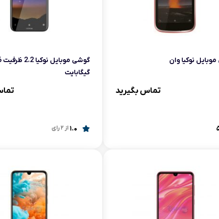
آرام پز
اجاق گاز
اجاق گاز رومیزی
وبایل نوکیا وان
گوشی م
گیگابایت
توستر
تماس بگیرید
تماس
جاروبرقی
چرخ گوشت
1.0
از 2 رای
خردکن
سایر لوازم خانگی
غذاساز