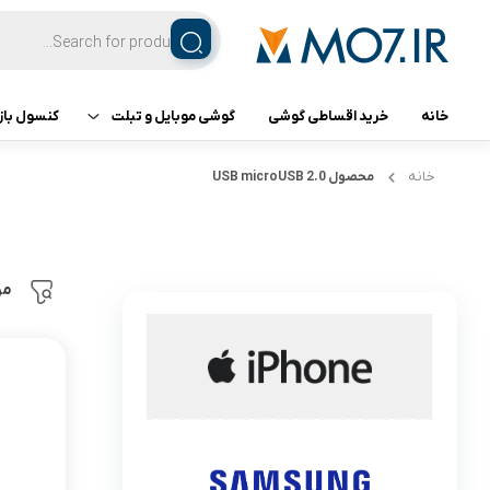
خانه
خرید اقساطی گوشی
گوشی موبایل و تبلت
کنسول باز
تبلت
کنسول ب
خانه
محصول USB
microUSB 2.0
گوشی اپل
گوشی سامسونگ
مر
گوشی شیائومی
گوشی ناتینگ فون
گوشی داریا