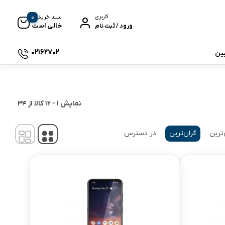
0
سبد خرید
کاربری
خالی است
ورود / ثبت نام
02162702
بین
 جی بی ال
نمایش
1
-
12
کالا از
34
‌ترین
گران‌ترین
در دسترس
نگ
وای