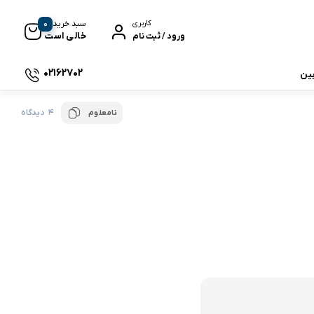
0
سبد خرید
کاربری
خالی است
ورود / ثبت نام
02162702
بین
4 دیدگاه
نامعلوم
 جی بی ال
نگ
وای