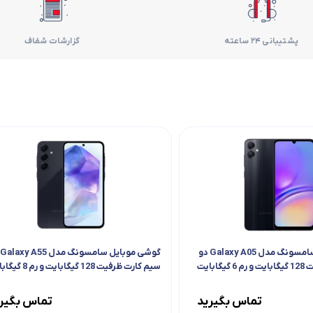
فر
پشتیبانی 24 ساعته
گزارشات شفاف
قهوه ساز
گوشتکوب برقی
ماشین ظرفشویی
مایکروویو
مخلوط کن
همزن
گوشی موبایل سامسونگ مدل Galaxy A05 دو
هود
ابایت
سیم کارت ظرفیت 128 گیگابایت و رم 8 گیگابایت
تماس بگیرید
تماس بگیر