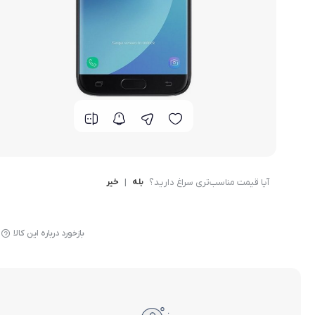
گوشی موتورولا
گوشی نوکیا
گوشی وان پلاس
گوشی اچ تی سی
گوشی ال جی
آیا قیمت مناسب‌تری سراغ دارید؟
بله
|
خیر
گوشی کاترپیلار
بازخورد درباره این کالا