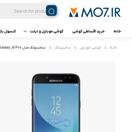
خانه
خرید اقساطی گوشی
گوشی موبایل و تبلت
کنسول باز
تبلت
کنسول ب
خانه
گوشی موبایل
سامسونگ
سامسونگ مدل Galaxy J5 Pro ظرفیت ۳۲ گیگابایت
گوشی اپل
گوشی سامسونگ
گوشی شیائومی
گوشی ناتینگ فون
گوشی داریا