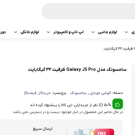
ی
لوازم جانبی
لپ تاپ و کامپیوتر
لوازم خانگی
دور
ازی سونی
هدفون و هندزفری
پرینتر
جارو رباتیک
تبلت اپل
هدفون و هندزفری
ساعت و بند هوشمند
لپ تاپ
صوتی تصویری
تبلت سامسونگ
هندزفری اپل
سامسونگ مدل Galaxy J5 Pro ظرفیت ۳۲ گیگابایت
کامپیوتر
ماشین لباسشویی
تبلت لنوو
هندزفری سامسو
دسته:
گوشی موبایل
,
سامسونگ
برچسب:
خریدj5
,
قیمتj5
قطعات کامپیوتر
کولر و لوازم سرمایشی
تبلت هوآوی
هندزفری هایلو
50% (1) نفر از خریداران، این کالا را پیشنهاد کرده اند
یخچال
هندزفری شیائومی
در حال حاضر این محصول در انبار موجود نیست و در دسترس نمی باشد.
آبمیوه گیری
هندزفری کیو سی 
ارسال سریع