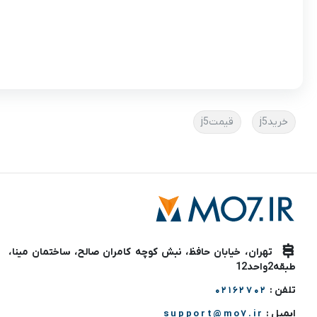
خریدj5
قیمتj5
تهران، خیابان حافظ، نبش کوچه کامران صالح، ساختمان مینا،
طبقه2واحد12
تلفن :
02162702
ایمیل :
support@mo7.ir