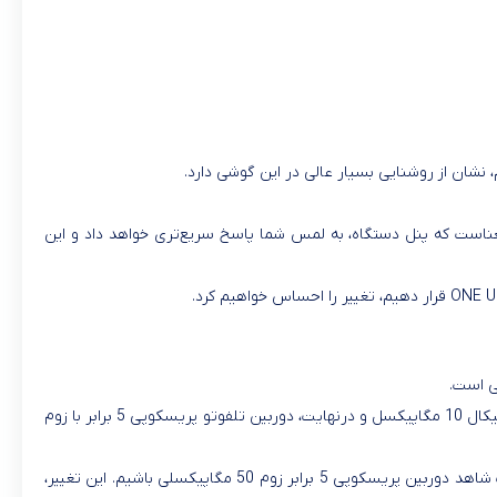
عت پاسخگویی بالاتر داشته باشند. این بدان معناست که پنل دستگاه، به لمس شما پاسخ سریع‌تری خواهد داد و این
دوربین اصلی سامسونگ گلکسی S24 Ultra برابر با 200 مگاپیکسل است. همچنین، دوربین اولترا وایت، 12 مگاپیکسل، دوربین تلفوتو، 3 برابر زوم اوپتیکال 10 مگاپیکسل و درنهایت، دوربین تلفوتو پریسکوپی 5 برابر با زوم
در نسخه‌های قبلی گوشی‌های سامسونگ، شاهد دوربین تلفوتو پریسکوپی 10 برابر زوم 10 مگاپیکسلی بودیم اما در گلکسی اس 24 اولترا، قرار است شاهد دوربین پریسکوپی 5 برابر زوم 50 مگاپیکسلی باشیم. این تغییر،