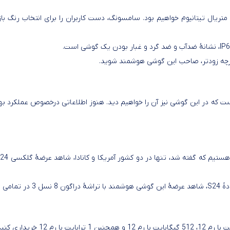
سی اس 24 اولترا، برخلاف s24 و s24 پلاس، شاهد متریال تیتانیوم خواهیم بود. سامسونگ، دست کاربران ر
 از امضا‌های شرکت سامسونگ برای گوشی‌های پرچمدارش، S pen است که در این گوشی نیز آن را خواهیم دید. هنوز