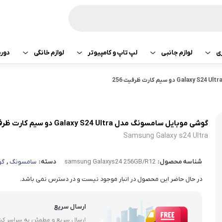
ی
لوازم جانبی
لپ تاپ و کامپیوتر
لوازم خانگی
دور
ازی سونی
هدفون و هندزفری
پرینتر
جارو رباتیک
گوشی موبایل سامسونگ مدل Galaxy S24 Ultra دو سیم کارت ظرفیت 256
تبلت اپل
هدفون و هندزفری
ساعت و بند هوشمند
لپ تاپ
صوتی تصویری
تبلت سامسونگ
هندزفری اپل
گوشی موبایل سامسونگ مدل Galaxy S24 Ultra دو سیم کارت ظرفیت 256 گیگابایت و رم 12 گیگابایت
کامپیوتر
ماشین لباسشویی
تبلت لنوو
هندزفری سامسو
Samsung Galaxy s24 Ultra
قطعات کامپیوتر
کولر و لوازم سرمایشی
تبلت هوآوی
هندزفری هایلو
شناسه محصول:
samsung Galaxys24 256GB/R12
دسته:
سامسونگ
,
گو
یخچال
در حال حاضر این محصول در انبار موجود نیست و در دسترس نمی باشد.
هندزفری شیائومی
آبمیوه گیری
هندزفری کیو سی 
ارسال سریع
ارسال سریع و مطمئن به سراسر ک