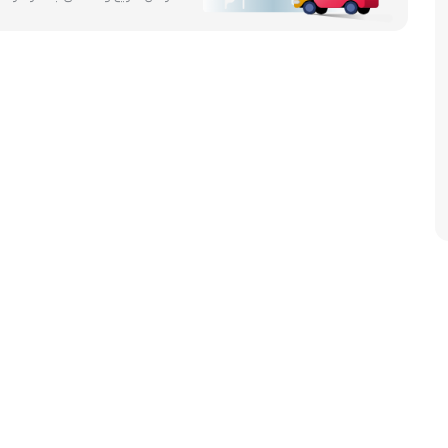
آرام پز
اجاق گاز
اجاق گاز رومیزی
توستر
جاروبرقی
چرخ گوشت
خردکن
سایر لوازم خانگی
غذاساز