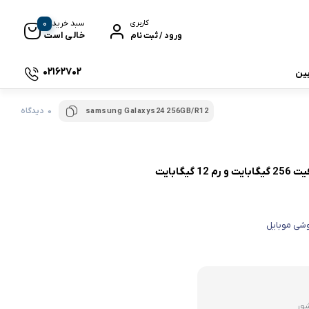
0
سبد خرید
کاربری
خالی است
ورود / ثبت نام
02162702
بین
0 دیدگاه
samsung Galaxys24 256GB/R12
 جی بی ال
نگ
شی موبایل
وای
شور