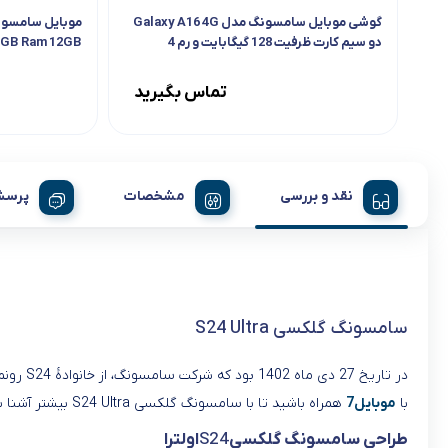
گوشی موبایل سامسونگ مدل Galaxy A16 4G
دو سیم کارت ظرفیت 128 گیگابایت و رم 4
6GB Ram 12GB
گیگابایت
تماس بگیرید
نقد و بررسی
مشخصات
پرسش
سامسونگ گلکسی S24 Ultra
در تاریخ 27 دی ماه 1402 بود که شرکت سامسونگ، از خانوادۀ S24 رونمایی کرد.
با
موبایل
7
همراه باشید تا با سامسونگ گلکسی S24 Ultra بیشتر آشنا شوید.
طراحی سامسونگ گلکسی
S24
اولترا