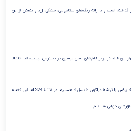
ا برای انتخاب رنگ باز گذاشته است و با ارائه رنگ‌های تیتانیومی، مشکی، زرد و بنفش از این
 اطلاعاتی درخصوص عملکرد بهتر این قلم، در برابر قلم‌های نسل پیشین در دسترس نیست، اما احتمالا
در گلکسی S24 و گلکسی S24 پلاس، شاهد بکارگیری تراشۀ اگزینوس هستیم که گفته شد، تنها در دو کشور آمریکا و کانادا، شاهد عرضۀ گلکسی S24 پلاس با تراشۀ دراگون 8 نسل 3 هستیم. در S24 Ultra اما این قضیه