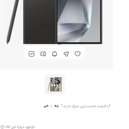
گوشی موتورولا
گوشی نوکیا
گوشی وان پلاس
گوشی اچ تی سی
گوشی ال جی
گوشی کاترپیلار
آیا قیمت مناسب‌تری سراغ دارید؟
بله
|
خیر
بازخورد درباره این کالا