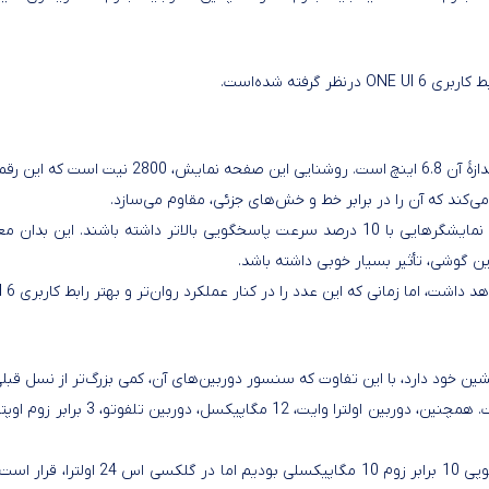
منبع Ice Universe مدعی شده که گوشی‌های جدید سری S قرار است نمایشگرهایی با 10 درصد سر
ین گوشی، تأثیر بسیار خوبی داشته باشد.