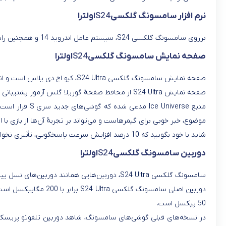
نرم افزار سامسونگ گلکسی
S24
اولترا
برروی سامسونگ گلکسی S24، سیستم عامل اندروید 14 و همچنین رابط کاربری ONE UI 6 درنظر گرفته شده‌است.
صفحه نمایش سامسونگ گلکسی
S24
اولترا
صفحه نمایش سامسونگ گلکسی S24 Ultra، کیو اچ دی پلاس است و اندازۀ آن 6.8 اینچ است. روشنایی این صفحه نمایش، 2800 نیت است که این رقم، نشان از روشنایی بسیار عالی در این گوشی دارد.
صفحه نمایش S24 Ultra از محافظ صفحۀ گوریلا گلس آرمور پشتیبانی می‌کند که آن را در برابر خط و خش‌های جزئی، مقاوم می‌سازد.
موضوع، خبر خوبی برای گیمرهاست و می‌تواند بر تجربۀ آن‌ها از بازی با ا
شاید با خود بگویید که 10 درصد افزایش سرعت پاسخگویی، تأثیری نخواهد داشت، اما زمانی که این عدد را در کنار عملکرد روان‌تر و بهتر رابط کاربری ONE UI 6 قرار دهیم، تغییر را احساس خواهیم کرد.
دوربین سامسونگ گلکسی
S24
اولترا
سامسونگ گلکسی S24 Ultra، دوربین‌هایی همانند دوربین‌های نسل پیشین خود دارد، با این تفاوت که سنسور دوربین‌های آن، کمی بزرگ‌تر از نسل قبلی است.
50 پیکسل است.