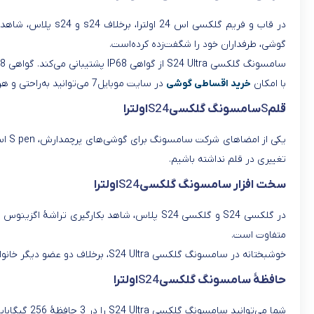
در قاب و فریم گلک
گوشی، طرفداران خود را شگفت‌زده کرده‌است.
سامسونگ گلکسی S24 Ultra از گواهی IP68 پشتیبانی می‌کند. گواهی IP68، نشانۀ ضدآب و ضد گرد و غبار بودن یک گوشی است.
با امکان
خرید اقساطی گوشی
در سایت موبایل7 می‌توانید به‌راحتی و هرچه زودتر، صاحب این گوشی هوشمند شوید.
قلم
S
سامسونگ گلکسی
S24
اولترا
یکی
تغییری در قلم نداشته باشیم.
سخت افزار سامسونگ گلکسی
S24
اولترا
متفاوت است.
خوشبختانه در سامسونگ گلکسی S24 Ultra، برخلاف دو عضو دیگر خانوادۀ S24، شاهد عرضۀ این گوشی هوشمند با تراشۀ دراگون 8 نسل 3 در تمامی بازارهای جهانی هستیم.
حافظۀ سامسونگ گلکسی
S24
اولترا
شما می‌توانید سامسونگ گلکسی S24 Ultra را در 3 حافظۀ 256 گیگابایت با رم 12، 512 گیگابایت با رم 12 و همچنین 1 ترابایت با رم 12 خریداری کنید.