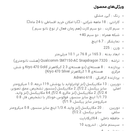
ویژگی‌های محصول
رنگ
آبی, مشکی
:
گارانتی
18 ماهه شرکتی - 💥با امکان خرید اقساطی تا 24 ماه💥
:
سیم کارت
دو سیم کارت (هم زمان فعال از نوع نانو سیم )
:
شبکه همراه
دو سیم 4G+
:
نمایشگر
6.7 اینچ
:
وزن
225
:
ابعاد بدنه
165.3 در 76.8 در 10.1 میلی‌متر
:
تراشه
Qualcomm SM7150-AC Snapdragon 732G (هشت نانومتری)
:
پردازنده
8 هسته‌ای (دو هسته‌ی 2.3 گیگاهرتز Kryo 470 Gold و شش
:
مرکزی
هسته‌ی 1.8 گیگاهرتز Kryo 470 Silver)
پردازنده گرافیکی
Adreno 618
:
دوربین
13 مگاپیکسل (لنز اولتراواید با پوشش 119 درجه، 1.0 میکرومتر
:
اصلی
سایز پیکسل، f/2.2), 2 مگاپیکسل (سنسور تشخیص عمق تصویر،
f/2.4), 2 مگاپیکسل (لنز ماکرو، f/2.4), 64 مگاپیکسل (لنز واید،
1/1.73 اینچ سایز سنسور، فوکوس خودکار با تشخیص فاز، 0.8
میکرومتر سایز پیکسل، f/1.9)
دوربین
20 مگاپیکسل (لنز واید، 1/3.4 اینچ سایز سنسور، 0.8 میکرومتر
:
سلفی
سایز پیکسل، f/2.2)
حافظه داخلی
64گیگابایت
:
سیستم عامل
اندروید 10
: