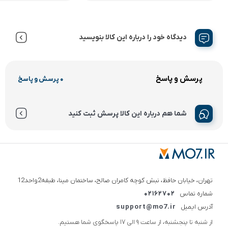
دیدگاه خود را درباره این کالا بنویسید
پرسش و پاسخ
0 پرسش و پاسخ
شما هم درباره این کالا پرسش ثبت کنید
تهران، خیابان حافظ، نبش کوچه کامران صالح، ساختمان مینا، طبقه2واحد12
شماره تماس
02162702
آدرس ایمیل
support@mo7.ir
از شنبه تا پنجشنبه، از ساعت 9 الی 17 پاسخگوی شما هستیم.