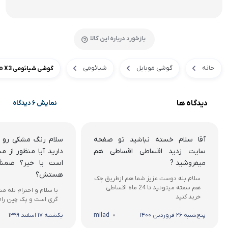
بازخورد درباره این کالا
خانه
گوشی موبایل
شیائومی
گوشی شیائومی Poco X3 ظرفیت64گیگابایت
دیدگاه ها
نمایش 6 دیدگاه
آقا سلام خسته نباشید تو صفحه
سلام رنگ مشکی رو د
سایت زدید اقساطی اقساطی هم
دارید آیا منظور از 
میفروشید ?
است یا خیر؟ ضمنأ
هستش؟
سلام بله دوست عزیز شما هم ازطریق چک
هم سفته میتونید تا 24 ماه اقساطی
با سلام و احترام بله 
خرید کنید
گری است و پک چین رام
پنج‌شنبه 26 فروردین 1400
milad
یکشنبه 17 اسفند 1399