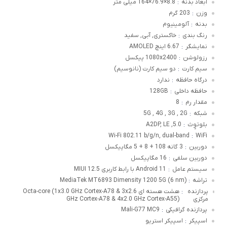
ابعاد بدنه
8.8×76.9×164 میلی متر
:
وزن
203 گرم
:
بدنه
آلومینیوم
:
رنگ بندی
خاکستری, آبی, سفید
:
نمایشگر
6.67 اینچ AMOLED
:
رزولوشن
1080x2400 پیکسل
:
سیم کارت
دو سیم کارت (نانوسیم)
:
درگاه حافظه
ندارد
:
حافظه داخلی
128GB
:
مقدار رم
8
:
شبکه
5G , 4G , 3G , 2G
:
بلوتوٍث
5.0, A2DP, LE
:
Wi-Fi 802.11 b/g/n, dual-band
WiFi
:
دوربین
3 گانه 108 + 8 + 5 مگاپیکسل
:
دوربین سلفی
16 مگاپیکسل
:
سیستم عامل
Android 11 با رابط کاربری MIUI 12.5
:
تراشه
MediaTek MT6893 Dimensity 1200 5G (6 nm)
:
پردازنده
هشت هسته ای Octa-core (1x3.0 GHz Cortex-A78 & 3x2.6
:
مرکزی
GHz Cortex-A78 & 4x2.0 GHz Cortex-A55)
پردازنده گرافیکی
Mali-G77 MC9
:
اسپیکر
اسپیکر استریو
: