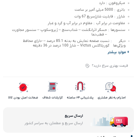
میکروفون
دارد
:
باتری
5000 میلی آمپر بر ساعت
:
شارژر
قابلیت شارژسریع 67 وات
:
مقاومت در برابر آب
مقاوم در برابر آب و گرد و غبار
:
سنسورها
حسگر اثرانگشت – شتاب‌سنج – ژیروسکوپ – سنسور مجاورت
:
– قطب‌نما
دیگر
نسبت صفحه نمایش به بدنه 85.1 درصد – -دارای محافظ
:
ویژگی‌ها
گوریلاگلس Victus – شارژ 100 درصد در 36 دقیقه
+ موارد بیشتر
قیمت بهتری سراغ دارید؟
احترام به نظر مشتری
پشتیبانی 24 ساعته
گزارشات شفاف
ضمانت اصل بودن کالا
ارسال سریع
ارسال سریع و مطمئن به سراسر کشور