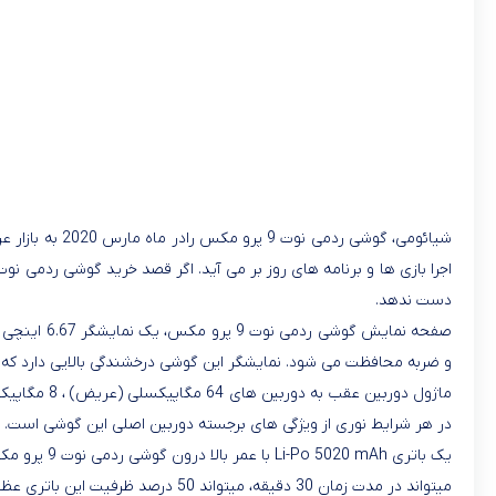
دست ندهد.
و ضربه محافظت می شود. نمایشگر این گوشی درخشندگی بالایی دارد که کار
در هر شرایط نوری از ویژگی های برجسته دوربین اصلی این گوشی است. دوربین جلو دارای سنسور 32 مگاپیکسلی است که 
میتواند در مدت زمان 30 دقیقه، میتواند 50 درصد ظرفیت این باتری عظیم را شارژ کند. این گوشی به سنسور هایی مانند Fingerprint (نصب شده در کنار) ، شتاب سنج ، ژیروسکوپ ، مجاورت و قطب نما مجهز شده است.