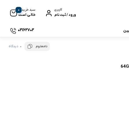
0
سبد خرید
کاربری
خالی است
ورود / ثبت نام
02162702
بین
0 دیدگاه
نامعلوم
 جی بی ال
نگ
وای