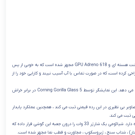
شیائومی، گوشی ردمی نوت 9 پرو مکس رادر ماه مارس 2020 به بازار عرضه کرد. این گوشی به پردازنده Qualcomm SM7125 Snapdragon 720G هشت هسته ای و GPU Adreno 618 مجهز شده است که به خوبی از پس
ئومی این گوشی را به صورت ضد آب طراحی کرده است، که در صورت تماس با آب آسیب نبیند و کارایی خود را از
صفحه نمایش گوشی ردمی نوت 9 پرو مکس، یک نمایشگر 6.67 اینچی صفحه لمسی خازنی IPS LCD است که رزولوشن 1080 در 2400 پیکسل را ارائه می دهد. این نمایشگر توسط Corning Gorilla Glass 5 در برابر خراش
لی (فوق کش) ، 5 مگاپیکسلی (ماکرو) و 2 مگاپیکسل مجهز شده است که تصاویر بی نظیری در این رده قیمتی ثبت می کند ، همچنین عملکرد پایدار
یک باتری Li-Po 5020 mAh با عمر بالا درون گوشی ردمی نوت 9 پرو مکس قرار داده شده که وظیفه تغذیه نمایشگر و سخت افزار این گوشی را بر عهده دارد. شیائومی یک شارژر 33 وات را درون جعبه این گوشی قرار داده که