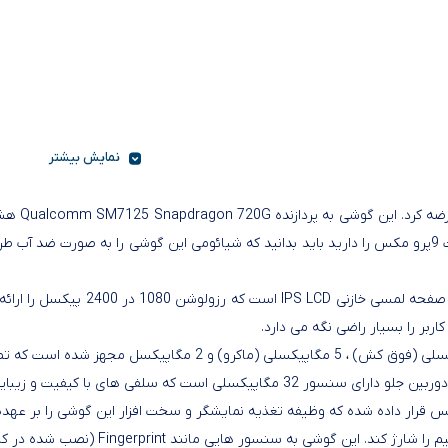
نمایش بیشتر
اجرا بازی ها و برنامه های روز بر می آید. اگر قصد خرید گوشی ردمی نوت 9پرو مکس را دارید باید بدانید که شیا
بر را بسیار راضی نگه می دارد.
ماژول دوربین عقب به دوربین های 64 مگاپیکسلی (عریض) ، 8 مگاپیکس
سلفی های با کیفیت و زیبایی ثبت می کند.