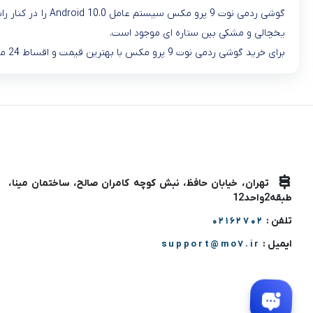
یخچالی و مشکی بین ستاره ای موجود است.
برای خرید گوشی ردمی نوت 9 پرو مکس با بهترین قیمت و اقساط 24 ماه، می توانید هم اکنون از
تهران، خیابان حافظ، نبش کوچه کامران صالح، ساختمان مینا،
طبقه2واحد12
تلفن :
02162702
ایمیل :
support@mo7.ir