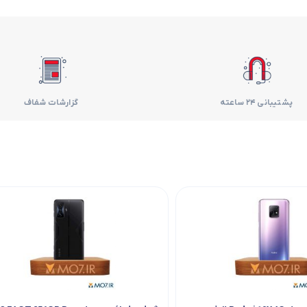
فر
قهوه ساز
گوشتکوب برقی
پشتیبانی 24 ساعته
گزارشات شفاف
ماشین ظرفشویی
مایکروویو
مخلوط کن
همزن
هود