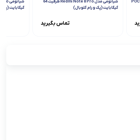
POCO F4
شیائومی مدل Redmi Note 8 Pro ظرفیت 64
گیگابایت (پک و رام گلوبال)
گیگابایت (پک و 
ید
تماس بگیرید