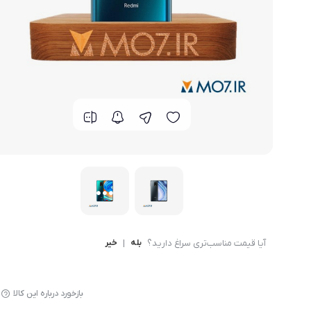
گوشی موتورولا
گوشی نوکیا
گوشی وان پلاس
گوشی اچ تی سی
گوشی ال جی
گوشی کاترپیلار
آیا قیمت مناسب‌تری سراغ دارید؟
بله
|
خیر
بازخورد درباره این کالا