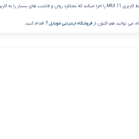
گوشی ردمی نوت 9 پرو مکس سیستم عامل Android 10.0 را در کنار رابط کاربری MIUI 11 را اجرا میکن
فروشگاه اینترنتی موبایل 7
اقدام کنید.