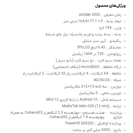
ویژگی‌های محصول
زمان معرفی
october 2020
:
ابعاد بدنه
9 × 77.1 ×164.9 میلی متر
:
وزن
194 گرم
:
بدنه
بدنه پشت و فریم پلاستیک- پنل جلو شیشه
:
رنگبندی
آبی, سبز, مشکی
:
نمایشگر
6.43 اینچ IPS LCD
:
رزولوشن
720 در 1600 پیکسل
:
تعداد سیم کارت
دو سیم کارت (نانو سیم )
:
درگاه حافظه
microSDXC (شکاف اختصاصی)
:
حافظه
64 گیگابات ، 4 گیگابایت رم, 32 گیگابایت ، 3 گیگابایت رم
:
شبکه
4G/3G/2G
:
دوربین
سه گانه 13+2+2 مگاپیکسل
:
دوربین سلفی
5 مگاپیکسل
:
سیستم عامل
Android 10 با رابط کاربری MIUI 12
:
تراشه
(MediaTek Helio G35 (12 nm)
:
پردازنده
هشت هسته‌ی - چهارهسته 2.3 گیگاهرتز Cortex-A53 به همراه
:
مرکزی
چهارهسته 1.8 گیگاهرتز Cortex-A53
پردازنده گرافیکی
PowerVR GE8320
:
باتری
5000 میلی آمپر بر ساعت
: