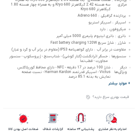
:
مرکزی
سه هسته 2.42 گیگاهرتز Kryo 680 و به همراه چهار هسته 1.80
گیگاهرتز Kryo 680
پردازنده گرافیکی
Adreno 660
:
اسپیکر
اسپیکر استریو
:
میکروفون
دارد
:
باتری
باتری لیتیوم پلیمری 5000 میلی آمپر
:
شارژر
شارژ سریع Fast battery charging 120W
:
مقاومت در برابر آب
دارای گواهینامه IP53 (مقاوم در برابر آب و گرد و غبار)
:
سنسورها
حسگر اثرانگشت (کنار گوشی) - شتاب‌سنج - ژیروسکوپ - سنسور
:
مجاورت - قطب‌نما
دیگر
شارژ 100 درصد در 17 دقیقه - NFC - دارای محافظ گوریلاگلس
:
ویژگی‌ها
Victus - اسپیکر قدرتمند Harman Kardon - نسبت صفحه
نمایش به بدنه 85.1 درصد
+ موارد بیشتر
قیمت بهتری سراغ دارید؟
احترام به نظر مشتری
پشتیبانی 24 ساعته
گزارشات شفاف
ضمانت اصل بودن کالا