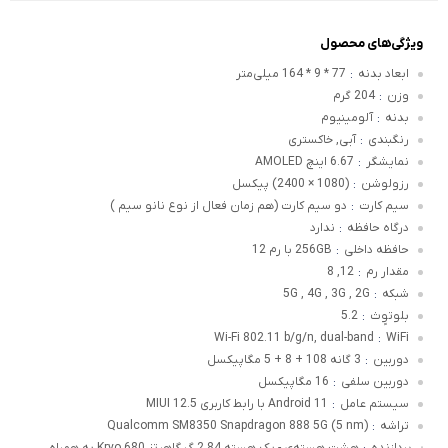
ویژگی‌های محصول
ابعاد بدنه
77 * 9 * 164 میلی‌متر
:
وزن
204 گرم
:
بدنه
آلومینیوم
:
رنگبندی
آبی, خاکستری
:
نمایشگر
6.67 اینچ AMOLED
:
رزولوشن
(1080 × 2400) پیکسل
:
سیم کارت
دو سیم کارت (هم زمان فعال از نوع نانو سیم )
:
درگاه حافظه
ندارد
:
حافظه داخلی
256GB با رم 12
:
مقدار رم
12, 8
:
شبکه
5G , 4G , 3G , 2G
:
بلوتوٍث
5.2
:
Wi-Fi 802.11 b/g/n, dual-band
WiFi
:
دوربین
3 گانه 108 + 8 + 5 مگاپیکسل
:
دوربین سلفی
16 مگاپیکسل
:
سیستم عامل
Android 11 با رابط کاربری MIUI 12.5
:
تراشه
Qualcomm SM8350 Snapdragon 888 5G (5 nm)
:
پردازنده
هشت هسته‌ی - یک هسته 2.84 گیگاهرتز Kryo 680 به همراه