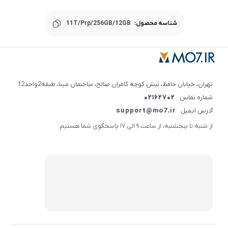
شناسه محصول:
11T/Prp/256GB/12GB
تهران، خیابان حافظ، نبش کوچه کامران صالح، ساختمان مینا، طبقه2واحد12
شماره تماس
02162702
آدرس ایمیل
support@mo7.ir
از شنبه تا پنجشنبه، از ساعت 9 الی 17 پاسخگوی شما هستیم.