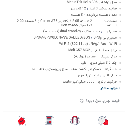
مدل تراشه
MediaTek Helio G96
:
فرآیند ساخت تراشه
12 نانومتر
:
تعداد هسته پردازنده
8 هسته
:
مشخصات
2 هسته 2.05 گیگاهرتز Cortex-A76 و 6 هسته 2.00
:
هسته‌ها
گیگاهرتز Cortex-A55
سیم‌کارت
دو سیم‌کارت dual stand-by (نانو سیم)
:
مسیریابی وGPS
GPS/A-GPS/GLONASS/GALILEO/BDS
:
Wi-Fi 5 (802.11ac) a/b/g/n/ac
Wi-Fi
:
پردازنده گرافیکی
Mali-G57 MC2
:
نوع اسپیکر
استریو (دوگانه)
:
جک 3.5 میلی‌متری
دارد
:
حسگرها
حسگر اثرانگشت شتاب‌سنج ژیروسکوپ قطب‌نما
:
نوع باتری
لیتیوم پلیمری
:
ظرفیت باتری
5000 میلی‌آمپر ساعت
:
+ موارد بیشتر
قیمت بهتری سراغ دارید؟