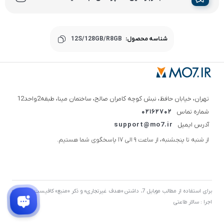
شناسه محصول:
12S/128GB/R8GB
تهران، خیابان حافظ، نبش کوچه کامران صالح، ساختمان مینا، طبقه2واحد12
شماره تماس
02162702
آدرس ایمیل
support@mo7.ir
از شنبه تا پنجشنبه، از ساعت 9 الی 17 پاسخگوی شما هستیم.
برای استفاده از مطالب موبایل 7، داشتن «هدف غیرتجاری» و ذکر «منبع» کافیست. توسعه و
اجرا : سالار طاعتی