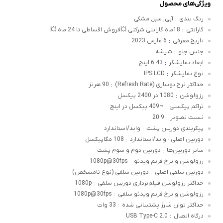
ویژگی‌های محصول
رنگ بندی
آبی, سبز, مشکی
:
گارانتی
18ماه گارانتی شرکتی 💥فروش اقساطی تا 24 ماه 💥
:
تاریخ معرفی
6 مارس 2023
:
جنس جلو
شیشه
:
ابعاد نمایشگر
6.43 اینچ
:
نوع نمایشگر
IPS LCD
:
حداکثر نرخ نوسازی (Refresh Rate)
90 هرتز
:
رزولوشن
1080 در 2400 پیکسل
:
تراکم پیکسلی
~409 پیکسل در اینچ
:
نسبت تصویر
20:9
:
پیکربندی دوربین پشت
واید/استاندارد
:
دوربین اصلی - واید/استاندارد
108 مگاپیکسل
:
سایر دوربین‌ها
دوربین دوم و سوم پشت
:
رزولوشن و نرخ فریم ویدئو
1080p@30fps
:
دوربین سلفی اصلی
دوربین سلفی (نوع نامشخص)
:
حداکثر رزولوشن فیلم‌برداری دوربین‌ سلفی
1080p
:
رزولوشن و نرخ فریم ویدئو سلفی
1080p@30fps
:
حداکثر توان شارژ پشتیبانی شده
33 وات
:
درگاه اتصال
USB Type-C 2.0
: