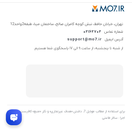
تهران، خیابان حافظ، نبش کوچه کامران صالح، ساختمان مینا، طبقه2واحد12
شماره تماس
02162702
آدرس ایمیل
support@mo7.ir
از شنبه تا پنجشنبه، از ساعت 9 الی 17 پاسخگوی شما هستیم.
برای استفاده از مطالب موبایل 7، داشتن «هدف غیرتجاری» و ذکر «منبع» کافیست. توسعه و
اجرا : سالار طاعتی