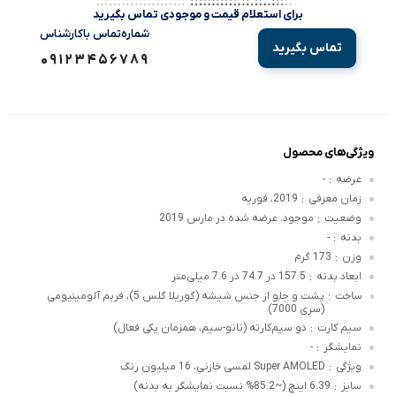
برای استعلام قیمت و موجودی تماس بگیرید
شماره‌تماس‌ با‌کارشناس
تماس بگیرید
09123456789
ویژگی‌های محصول
عرضه
-
:
زمان معرفی
2019، فوریه
:
وضعیت
موجود. عرضه شده در مارس 2019
:
بدنه
-
:
وزن
173 گرم
:
ابعاد بدنه
157.5 در 74.7 در 7.6 میلی‌متر
:
ساخت
پشت و جلو از جنس شیشه (گوریلا گلس 5)، فریم آلومینیومی
:
(سری 7000)
سیم کارت
دو سیم‌کارته (نانو-سیم، همزمان یکی فعال)
:
نمایشگر
-
:
ویژگی
Super AMOLED لمسی خازنی، 16 میلیون رنگ
:
سایز
6.39 اینچ (~85.2% نسبت نمایشگر به بدنه)
: