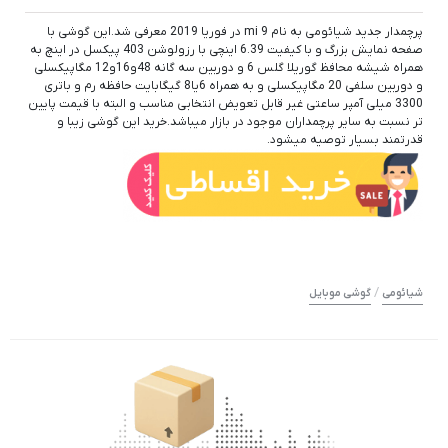
پرچمدار جدید شیائومی به نام mi 9 در فوریا 2019 معرفی شد.این گوشی با
صفحه نمایش بزرگ و با کیفیت 6.39 اینچی با رزولوشن 403 پیکسل در اینچ به
همراه شیشه محافظ گوریلا گلس 6 و دوربین سه گانه 48و16و12 مگاپیکسلی
و دوربین سلفی 20 مگاپیکسلی و به همراه 6یا8 گیگابایت حافظه رم و باتری
3300 میلی آمپر ساعتی غیر قابل تعویض انتخابی مناسب و البته با قیمت پایین
تر نسبت به سایر پرچمداران موجود در بازار میباشد.خرید این گوشی زیبا و
قدرتمند بسیار توصیه میشود.
/
شیائومی
گوشی موبایل