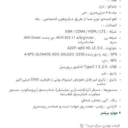
صدا
-
:
بلندگو
دارد
:
جک ۳.۵ میلی‌متری
خیر
:
لغو کننده‌ی نویز صدا از طریق میکروفون اختصاصی
بله
:
اتصالات
-
:
شبکه
GSM / CDMA / HSPA / LTE
:
شبکه بی
Wi-Fi 802.11 a/b/g/n/ac، دو بانده، WiFi Direct،
:
سیم
هات‌اسپات
بلوتوٍث
5.0، A2DP، aptX HD، LE
:
GPS
بله، با دو بانده A-GPS، GLONASS، BDS، GALILEO، QZSS
:
NFC
دارد
:
USB
2.0، Type-C 1.0 کانکتور ریورسبل
:
رادیو
خیر
:
باتری
باتری غیر قابل تعویض لیتیوم یونی با ظرفیت 3300 میلی آمپر
:
ساعت
سنسورها
حسگر اثرانگشت (زیر نمایشگر)، شتاب‌سنج، ژیروسکوپ، سنسور
:
مجاورت، فشارسنج، قطب‌نما
رنگ
آبی, بنفش, مشکی
:
گارانتی
پلمپ ، هفت روز مهلت تست و ضمانت ریجستری
:
+ موارد بیشتر
قیمت بهتری سراغ دارید؟