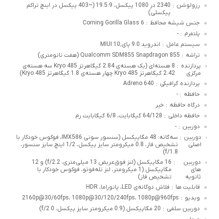
رزولوشن
2340 در 1080 پیکسل، 19.5:9 (~403 پیکسل در اینچ تراکم
:
پیکسلی)
جنس شیشه محافظ
Corning Gorilla Glass 6
:
پلتفرم
-
:
سیستم عامل
اندروید 9.0 پای;MIUI 10
:
تراشه
Qualcomm SDM855 Snapdragon 855 (هفت نانومتری)
:
پردازنده
8 هسته‌ای (یک هسته‌ی 2.84 گیگاهرتز Kryo 485 سه هسته‌ی
:
مرکزی
2.42 گیگاهرتز Kryo 485 چهار هسته‌ی 1.8 گیگاهرتز Kryo 485)
پردازنده گرافیکی
Adreno 640
:
حافظه
-
:
درگاه حافظه
خیر
:
حافظه داخلی
64/128 گیگابایت، 6/8 گیگابایت رم
:
دوربین
-
:
دوربین
سه‌گانه: 48 مگاپیکسل (سنسور سونی IMX586، فوکوس خودکار با
:
اصلی
تشخیص فاز، 0.8 میکرومتر سایز پیکسل، 1/2 اینچ سایز سنسور،
f/1.8)
دوربین
16 مگاپیکسل (لنز فوق‌عریض 13 میلی‌متری، f/2.2) و 12
:
های
مگاپیکسل (1 میکرومتر، لنز تله‌فوتو، فوکوس خودکار با
ثانویه
تشخیص فاز)
قابلیت ها
فلاش دوگانه‌ی LED، پانوراما، HDR
:
ویدیو
2160p@30/60fps، 1080p@30/120/240fps، 1080p@960fps
:
دوربین سلفی
20 مگاپیکسل (0.9 میکرومتر سایز پیکسل، f/2.0)
: