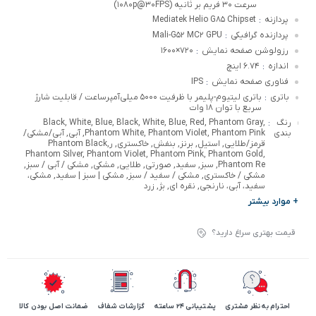
سرعت ۳۰ فریم بر ثانیه (۱۰۸۰p@۳۰FPS)
پردازنه
Mediatek Helio G۸۵ Chipset
:
پردازنده گرافیکی
Mali-G۵۲ MC۲ GPU
:
رزولوشن صفحه نمایش
۷۲۰×۱۶۰۰
:
اندازه
۶.۷۴ اینچ
:
فناوری صفحه نمایش
IPS
:
باتری
باتری لیتیوم‌-پلیمر با ظرفیت ۵۰۰۰ میلی‌آمپرساعت / قابلیت شارژ
:
سریع با توان ۱۸ وات
رنگ
Black, White, Blue, Black, White, Blue, Red, Phantom Gray,
:
بندی
Phantom White, Phantom Violet, Phantom Pink, آبی, آبی/مشکی/
قرمز/طلایی, استیل, برنز, بنفش, خاکستری, رPhantom Black,
Phantom Silver, Phantom Violet, Phantom Pink, Phantom Gold,
Phantom Re, سبز, سفید, صورتی, طلایی, مشکی, مشکی / آبی / سبز,
مشکی / خاکستری, مشکی / سفید / سبز, مشکی | سبز | سفید, مشکی،
سفید، آبی، نارنجی, نقره ای, بژ, زرد
+ موارد بیشتر
قیمت بهتری سراغ دارید؟
احترام به نظر مشتری
پشتیبانی 24 ساعته
گزارشات شفاف
ضمانت اصل بودن کالا