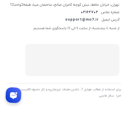
تهران، خیابان حافظ، نبش کوچه کامران صالح، ساختمان مینا، طبقه2واحد12
شماره تماس
02162702
آدرس ایمیل
support@mo7.ir
از شنبه تا پنجشنبه، از ساعت 9 الی 17 پاسخگوی شما هستیم.
برای استفاده از مطالب موبایل 7، داشتن «هدف غیرتجاری» و ذکر «منبع» کافیست. توسعه و
اجرا : سالار طاعتی