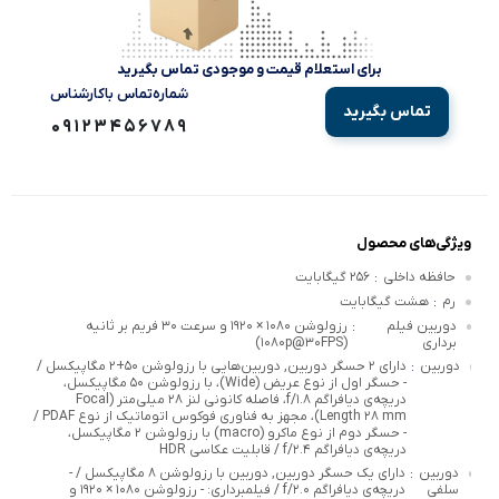
برای استعلام قیمت و موجودی تماس بگیرید
شماره‌تماس‌ با‌کارشناس
تماس بگیرید
09123456789
ویژگی‌های محصول
حافظه داخلی
۲۵۶ گیگابایت
:
رم
هشت گیگابایت
:
دوربین فیلم
رزولوشن ۱۰۸۰ × ۱۹۲۰ و سرعت ۳۰ فریم بر ثانیه
:
برداری
(۱۰۸۰p@۳۰FPS)
دوربین
دارای ۲ حسگر دوربین, دوربین‌هایی با رزولوشن ۵۰+۲ مگاپیکسل /
:
- حسگر اول از نوع عریض (Wide)، با رزولوشن ۵۰ مگاپیکسل،
دریچه‌ی دیافراگم f/۱.۸، فاصله کانونی لنز ۲۸ میلی‌متر (Focal
Length ۲۸ mm)، مجهز به فناوری فوکوس اتوماتیک از نوع PDAF /
- حسگر دوم از نوع ماکرو (macro) با رزولوشن ۲ مگاپیکسل،
دریچه‌ی دیافراگم f/۲.۴ / قابلیت عکاسی HDR
دوربین
دارای یک حسگر دوربین, دوربین‌ با رزولوشن ۸ مگاپیکسل / -
:
سلفی
دریچه‌ی دیافراگم f/۲.۰ / فیلمبرداری: - رزولوشن ۱۰۸۰ × ۱۹۲۰ و