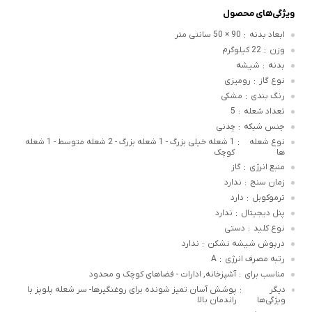
ویژگی‌های محصول
ابعاد بدنه
90 × 50 سانتی متر
:
وزن
22 کیلوگرم
:
بدنه
شیشه
:
نوع گاز
رومیزی
:
رنگ بندی
مشکی
:
تعداد شعله
5
:
جنس شبکه
چدنی
:
نوع شعله
1 شعله خیلی بزرگ - 1 شعله بزرگ - 2 شعله متوسط - 1 شعله
:
ها
کوچک
منبع انرژی
گاز
:
زمان سنج
ندارد
:
ترموکوبل
دارد
:
پنل دیجیتال
ندارد
:
نوع کلید
دستی
:
درپوش شیشه نشکن
ندارد
:
رتبه مصرف انرژی
A
:
مناسب برای
آشپزخانه, ادارات - فضاهای کوچک و محدود
:
دیگر
پوشش آسان تمیز شونده برای روغنگیرها- سر شعله پلوپز با
:
ویژگی‌ها
راندمان بالا