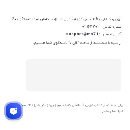
تهران، خیابان حافظ، نبش کوچه کامران صالح، ساختمان مینا، طبقه2واحد12
شماره تماس
02162702
آدرس ایمیل
support@mo7.ir
از شنبه تا پنجشنبه، از ساعت 9 الی 17 پاسخگوی شما هستیم.
برای استفاده از مطالب موبایل 7، داشتن «هدف غیرتجاری» و ذکر «منبع» کافیست. توسعه و
اجرا : سالار طاعتی