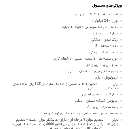
ویژگی‌های محصول
ابعاد بدنه
91*51 سانتی متر
:
وزن
24 کیلوگرم
:
بدنه
شیشه سرامیکی مقاوم به حرارت
:
نوع گاز
رومیزی
:
رنگ بندی
مشکی
:
تعداد شعله
5
:
جنس شبکه
چدنی
:
نوع شعله ها
2 شعله المنتی - 3 شعله گازی
:
منبع انرژی
برق و گاز
:
زمان سنج
برای شعله های المنتی
:
ترموکوبل
دارد
:
پنل
مجهز به کلید لمسی و صفحه نمایشکر LCD برای شعله های
:
دیجیتال
المنتی
نوع کلید
دستی, لمسی
:
درپوش شیشه نشکن
ندارد
:
رتبه مصرف انرژی
A
:
مناسب برای
آشپزخانه, ادارات - فضاهای کوچک و محدود
:
دیگر
تنظیم توان 9 مرحله ای - دارای نمایشگر توان المنت – تنظیم
:
ویژگی‌ها
زمان و قطع شعله - توان کل اجاق 3000 وات - سر شعله پلوپز با
راندمان بالا - مقاوم به حرارت و ضربه