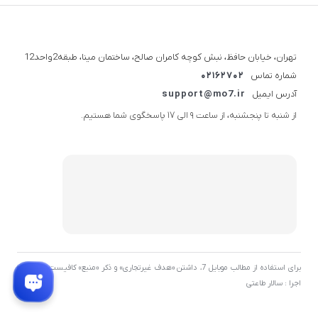
تهران، خیابان حافظ، نبش کوچه کامران صالح، ساختمان مینا، طبقه2واحد12
شماره تماس
02162702
آدرس ایمیل
support@mo7.ir
از شنبه تا پنجشنبه، از ساعت 9 الی 17 پاسخگوی شما هستیم.
برای استفاده از مطالب موبایل 7، داشتن «هدف غیرتجاری» و ذکر «منبع» کافیست. توسعه و
اجرا : سالار طاعتی