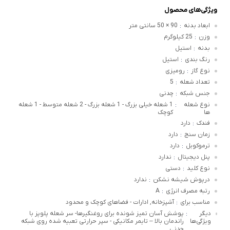
ویژگی‌های محصول
ابعاد بدنه
90 × 50 سانتی متر
:
وزن
25 کیلوگرم
:
بدنه
استیل
:
رنگ بندی
استیل
:
نوع گاز
رومیزی
:
تعداد شعله
5
:
جنس شبکه
چدنی
:
نوع شعله
1 شعله خیلی بزرگ - 1 شعله بزرگ - 2 شعله متوسط - 1 شعله
:
ها
کوچک
فندک
دارد
:
زمان سنج
دارد
:
ترموکوبل
دارد
:
پنل دیجیتال
ندارد
:
نوع کلید
دستی
:
درپوش شیشه نشکن
ندارد
:
رتبه مصرف انرژی
A
:
مناسب برای
آشپزخانه, ادارات - فضاهای کوچک و محدود
:
دیگر
پوشش آسان تمیز شونده برای روغنگیرها- سر شعله پلوپز با
:
ویژگی‌ها
راندمان بالا – تایمر مکانیکی - سپر حرارتی تعبیه شده روی شبکه
چدنی