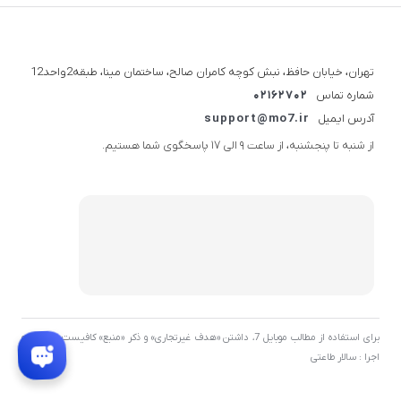
تهران، خیابان حافظ، نبش کوچه کامران صالح، ساختمان مینا، طبقه2واحد12
شماره تماس
02162702
آدرس ایمیل
support@mo7.ir
از شنبه تا پنجشنبه، از ساعت 9 الی 17 پاسخگوی شما هستیم.
برای استفاده از مطالب موبایل 7، داشتن «هدف غیرتجاری» و ذکر «منبع» کافیست. توسعه و
اجرا : سالار طاعتی