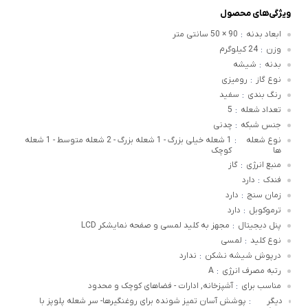
ویژگی‌های محصول
ابعاد بدنه
90 × 50 سانتی متر
:
وزن
24 کیلوگرم
:
بدنه
شیشه
:
نوع گاز
رومیزی
:
رنگ بندی
سفید
:
تعداد شعله
5
:
جنس شبکه
چدنی
:
نوع شعله
1 شعله خیلی بزرگ - 1 شعله بزرگ - 2 شعله متوسط - 1 شعله
:
ها
کوچک
منبع انرژی
گاز
:
فندک
دارد
:
زمان سنج
دارد
:
ترموکوبل
دارد
:
پنل دیجیتال
مجهز به کلید لمسی و صفحه نمایشکر LCD
:
نوع کلید
لمسی
:
درپوش شیشه نشکن
ندارد
:
رتبه مصرف انرژی
A
:
مناسب برای
آشپزخانه, ادارات - فضاهای کوچک و محدود
:
دیگر
پوشش آسان تمیز شونده برای روغنگیرها- سر شعله پلوپز با
: