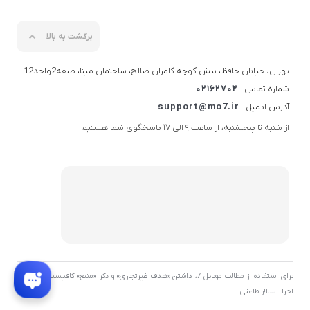
برگشت به بالا
تهران، خیابان حافظ، نبش کوچه کامران صالح، ساختمان مینا، طبقه2واحد12
شماره تماس
02162702
آدرس ایمیل
support@mo7.ir
از شنبه تا پنجشنبه، از ساعت 9 الی 17 پاسخگوی شما هستیم.
برای استفاده از مطالب موبایل 7، داشتن «هدف غیرتجاری» و ذکر «منبع» کافیست. توسعه و
اجرا : سالار طاعتی