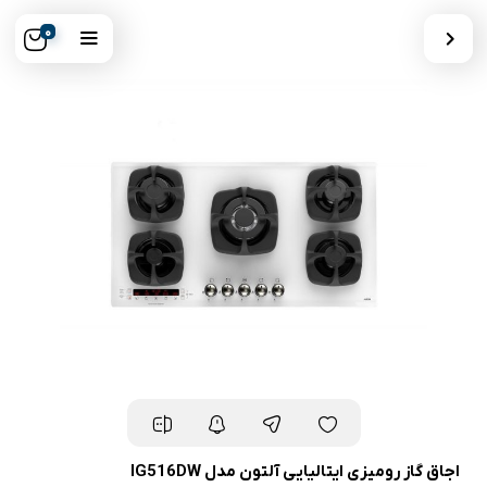
0
اجاق گاز رومیزی ایتالیایی آلتون مدل IG516DW