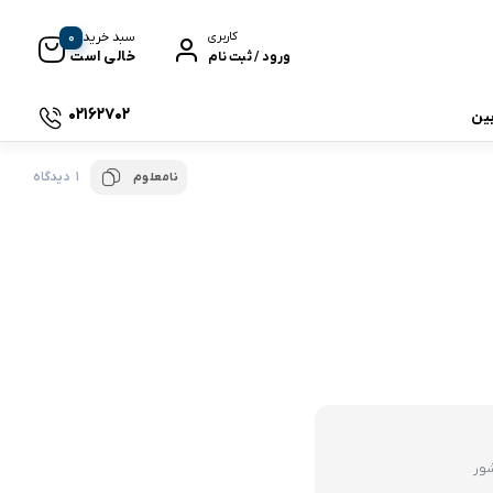
0
سبد خرید
کاربری
خالی است
ورود / ثبت نام
02162702
بین
1 دیدگاه
نامعلوم
 جی بی ال
نگ
وای
شور