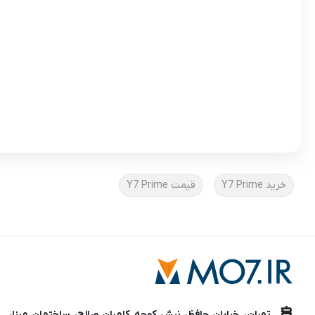
خرید Y7 Prime
قیمت Y7 Prime
تهران، خیابان حافظ، نبش کوچه کامران صالح، ساختمان مینا،