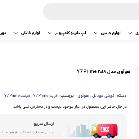
ی
لوازم جانبی
لپ تاپ و کامپیوتر
لوازم خانگی
دور
ازی سونی
هدفون و هندزفری
پرینتر
جارو رباتیک
تبلت اپل
هدفون و هندزفری
ساعت و بند هوشمند
لپ تاپ
صوتی تصویری
تبلت سامسونگ
هندزفری اپل
هوآوی مدل ۲۰۱۸ Y7 Prime
کامپیوتر
ماشین لباسشویی
تبلت لنوو
هندزفری سامسو
دسته:
گوشی موبایل
,
هواوی
برچسب:
خرید Y7 Prime
,
قیمت Y7 Prime
قطعات کامپیوتر
کولر و لوازم سرمایشی
تبلت هوآوی
هندزفری هایلو
در حال حاضر این محصول در انبار موجود نیست و در دسترس نمی باشد.
یخچال
هندزفری شیائومی
ارسال سریع
آبمیوه گیری
هندزفری کیو سی 
ارسال سریع و مطمئن به سراسر ک