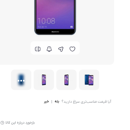
گوشی موتورولا
گوشی نوکیا
گوشی وان پلاس
گوشی اچ تی سی
گوشی ال جی
گوشی کاترپیلار
آیا قیمت مناسب‌تری سراغ دارید؟
بله
|
خیر
بازخورد درباره این کالا