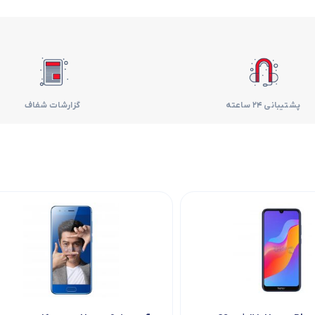
فر
قهوه ساز
گوشتکوب برقی
پشتیبانی 24 ساعته
گزارشات شفاف
ماشین ظرفشویی
مایکروویو
مخلوط کن
همزن
هود