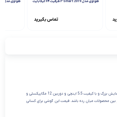
هوآوی مدل 2019 P Smart ظرفیت ۶۴ گیگابایت
هوآوی مدل Honor 7C ظرفیت ۳۲ گیگابایت
ید
تماس بگیرید
گوشی جدید هواوی به اسم Y7 Prime در ماه 2017June معرفی شد. این گوشی با صفحه نمایش بزرگ و با کیفیت 5.5 اینچی و دوربین 12 مگاپیکسلی و
خاب های شما در بین محصولات میان رده باشد. قیمت این گوشی برای کسانی