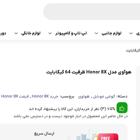
ی
لوازم جانبی
لپ تاپ و کامپیوتر
لوازم خانگی
دور
ازی سونی
هدفون و هندزفری
پرینتر
جارو رباتیک
تبلت اپل
هدفون و هندزفری
ساعت و بند هوشمند
لپ تاپ
صوتی تصویری
تبلت سامسونگ
هندزفری اپل
هوآوی مدل Honor 8X ظرفیت 64 گیگابایت
کامپیوتر
ماشین لباسشویی
تبلت لنوو
هندزفری سامسو
دسته:
گوشی موبایل
,
هواوی
برچسب:
خرید Honor 8X
,
قیمت Honor 8X
قطعات کامپیوتر
کولر و لوازم سرمایشی
تبلت هوآوی
هندزفری هایلو
75% (3) نفر از خریداران، این کالا را پیشنهاد کرده اند
یخچال
هندزفری شیائومی
در حال حاضر این محصول در انبار موجود نیست و در دسترس نمی باشد.
آبمیوه گیری
هندزفری کیو سی 
ارسال سریع