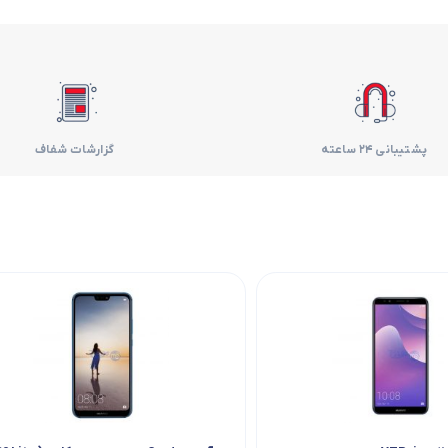
فر
قهوه ساز
گوشتکوب برقی
پشتیبانی 24 ساعته
گزارشات شفاف
ماشین ظرفشویی
مایکروویو
مخلوط کن
همزن
هود