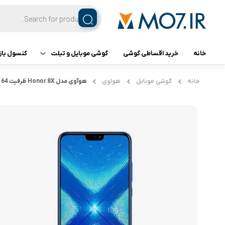
خانه
خرید اقساطی گوشی
گوشی موبایل و تبلت
کنسول باز
تبلت
کنسول ب
خانه
گوشی موبایل
هواوی
هوآوی مدل Honor 8X ظرفیت 64 گیگابایت
گوشی اپل
گوشی سامسونگ
گوشی شیائومی
گوشی ناتینگ فون
گوشی داریا