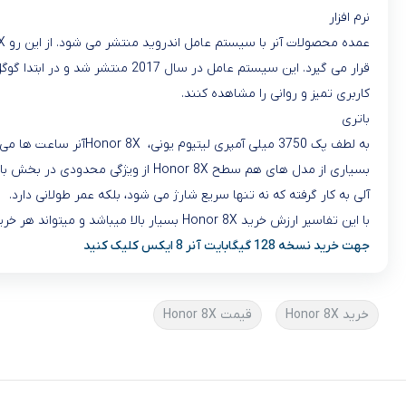
نرم افزار
عمده محصولات آنر با سیستم عامل اندروید منتشر می شود. از این رو
8X
قرار می گیرد. این سیستم عامل در سال 2017 منتشر شد و در ابتدا گوگل آن را برای محصولات خود منتشر کرد. در کنار سیستم عامل اندروید 8.1 اوریو ، رابط کاربری
کاربری تمیز و روانی را مشاهده کنند
.
باتری
به لطف پک 3750 میلی آمپری لیتیوم یونی،
Honor 8X
آنر ساعت ها می تو
بسیاری از مدل های هم سطح
Honor 8X
از ویژگی محدودی در بخش باتر
آلی به کار گرفته که نه تنها سریع شارژ می شود، بلکه عمر طولانی دارد
.
با این تفاسیر ارزش خرید Honor 8X بسیار بالا میباشد و میتواند هر خریداری را راضی کند.
جهت خرید نسخه 128 گیگابایت آنر 8 ایکس کلیک کنید
خرید Honor 8X
قیمت Honor 8X