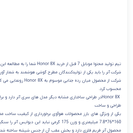
تیم تولید محتوا موبایل 7 قبل از خرید Honor 8X شما را به مطالعه این برسی دعوت میکند.و همچنین جهت
شرکت از محصول میان رده جذابی موسوم به
Honor 8X
رونمایی می ک
محسوب کرد
.
Honor 8X
در طراحی ساختاری مشابه دیگر مدل های سری آنر دارد و برای
طراحی و ساخت
یکی از ویژگی های بارز محصولات هوآوی برخورداری از کیفیت ساخت م
160*76*7.8 میلیمتری و وزن 175 گرمی نبا
محصول آنر فریم فلزی دارد و بخش عقب آن از جنس شیشه ساخته شده و