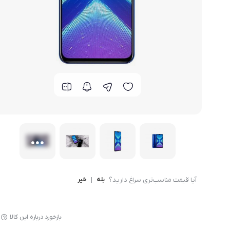
گوشی موتورولا
گوشی نوکیا
گوشی وان پلاس
گوشی اچ تی سی
گوشی ال جی
گوشی کاترپیلار
آیا قیمت مناسب‌تری سراغ دارید؟
بله
|
خیر
بازخورد درباره این کالا