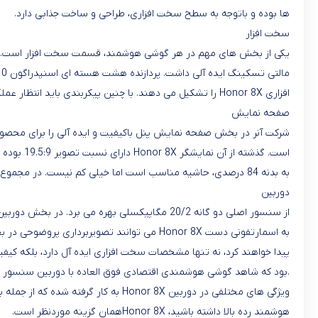
ها بوده و باتوجه به سطح سخت افزاری، طراحی و ساخت جذابی دارد
.
سخت افزار
یکی از بخش های مهم در هر گوشی هوشمند، قسمت سخت افزار است. ش
مالتی تسکینگ ایده آلی داشت. پردازنده هشت هسته ای اسنپدراگون 710 با فرکانس 2.0 گیگاهرتزی، تراشه گرافیکی
افزاری
Honor 8X
را تشکیل می دهند. با چنین پیکربندی باید انتظار عمل
صفحه نمایش
شرکت آنر در بخش صفحه نمایش پنل باکیفیت و ایده آلی را برای محصولا
است. گذشته از آن نمایشگر
Honor 8X
دارای نسبت تصویر 19.5:9 بوده و در کنار تراکم پیکسلی 397
به بدنه 84 درصدی، حاشیه مناسب است اما خیلی کم نیست. در مجموع نمایشگر این محصول رده میانی نقطه عطفی در آن محسوب می شود
دوربین
پیدا خواهند کرد، نه تنها مشخصات سخت افزاری ایده آل دارد، بلکه کی
بود که شاهد گوشی هوشمندی اقتصادی فوق العاده با دوربین سنسور دوگانه 20 و 2 مگاپیکسلی باشیم.
ویژگی های مختلفی در دوربین
Honor 8X
به کار گرفته شده که از جمله با
هوشمند رده بالا داشته باشید،
Honor 8X
همان گزینه موردنظر است
.