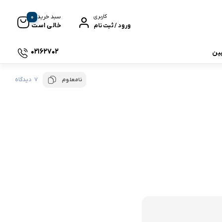
0
سبد خرید
کاربری
خالی است
ورود / ثبت نام
02162702
بین
7 دیدگاه
نامعلوم
 جی بی ال
نگ
وای