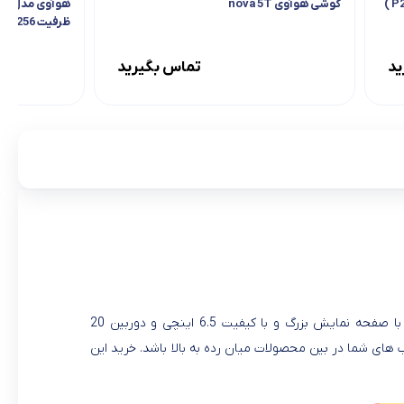
گوشی هوآوی nova 5T
هوآ
ظرفیت 256 گیگابایت
ید
تماس بگیرید
گوشی جدید هواوی به اسم Honor 8X در ماه 2018September معرفی شد. این گوشی با صفحه نمایش بزرگ و با کیفیت 6.5 اینچی و دوربین 20
د یکی از بهترین انتخاب های شما در بین محصولات میان رده به بالا باشد. خرید این