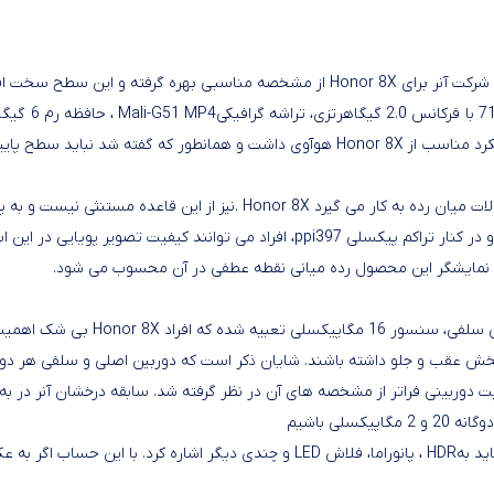
رکت آنر برای
Honor 8X
از مشخصه مناسبی بهره گرفته و این سطح سخت افزاری
Mali-G51 MP4
کرد مناسب از
Honor 8X
هوآوی داشت و همانطور که گفته شد نباید سطح پای
ت میان رده به کار می گیرد
. Honor 8X
نیز از این قاعده مستنثی نیست و به پنل 6.5 اینچی 
ppi
، افراد می توانند کیفیت تصویر پویایی در ای
.
بی شک اهمیت دوربین در هر گوشی هو
فیت دوربینی فراتر از مشخصه های آن در نظر گرفته شد. سابقه درخشان آنر د
ید به
HDR
، پانوراما، فلاش
LED
و چندی دیگر اشاره کرد. با این حساب اگر به