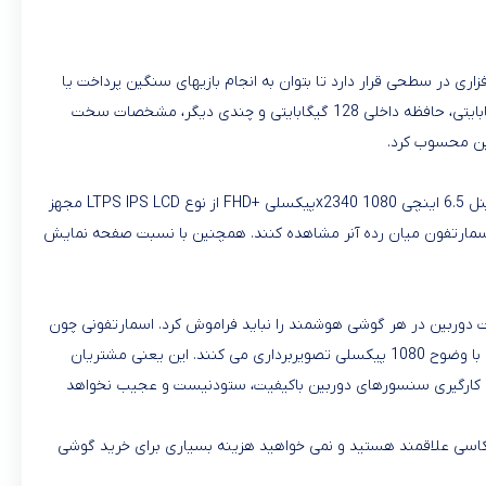
 در سطحی قرار دارد تا بتوان به انجام بازیهای سنگین پرداخت یا
، حافظه رم 6 گیگابایتی، حافظه داخلی 128 گیگابایتی و چندی دیگر، مشخصات سخت
ین محسوب کرد
.
1080
x2340
پیکسلی
FHD+
از نوع
LTPS IPS LCD
مجهز
ن اسمارتفون میان رده آنر مشاهده کنند. همچنین با نسبت صفحه نمایش
شمند را نباید فراموش کرد. اسمارتفونی چون Honor 8X از سنسور اصلی دو گانه 20/2 مگاپیکسلی بهره می برد. در بخش دوربین سلفی، سنسور 16 مگاپیکسلی تعبیه شده که افراد
می توانند تصویربرداری پروضوحی در بخش عقب و جلو داشته باشند. شایان ذکر است که دوربین اصلی و سلفی هر دو با وضوح 1080 پیکسلی تصویربرداری می کنند. این یعنی مشتریان Honor 8X به اسمارتفونی دست
ر به کارگیری سنسورهای دوربین باکیفیت، ستودنیست و عجیب نخواهد
 عکاسی علاقمند هستید و نمی خواهید هزینه بسیاری برای خرید گوشی