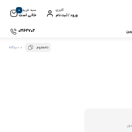
0
سبد خرید
کاربری
خالی است
ورود / ثبت نام
02162702
بین
0 دیدگاه
نامعلوم
 جی بی ال
نگ
وای
شور