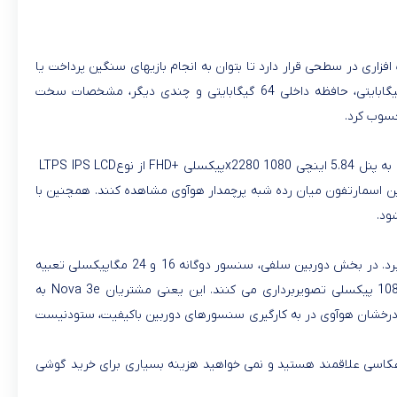
اری در سطحی قرار دارد تا بتوان به انجام بازیهای سنگین پرداخت یا
، حافظه رم 4 گیگابایتی، حافظه داخلی 64 گیگابایتی و چندی دیگر، مشخصات سخت
حسوب کرد
.
اینچی 1080
x2280
پیکسلی
FHD+
از نوع
LTPS IPS LCD
 این اسمارتفون میان رده شبه پرچمدار هوآوی مشاهده کنند. همچنین با
.
از سنسور اصلی دوگانه 16 و 5 مگاپیکسلی بهره می برد. در بخش دوربین سلفی، سنسور دوگانه 16 و 24 مگاپیکسلی تعبیه
Nova 3e
به
ه درخشان هوآوی در به کارگیری سنسورهای دوربین باکیفیت، ستودنیست
ه عکاسی علاقمند هستید و نمی خواهید هزینه بسیاری برای خرید گوشی