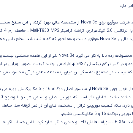
ی دارد
.
 شرکت هوآوی برای
Nova 3e
از مشخصه عالی بهره گرفته و این سطح سخت افز
با فرکانس 2.0 گیگاهرتزی، تراشه گرافیکی
Mali-T830 MP2
 عالی از
Nova 3e
هوآوی داشت و همانطور که گفته شد نباید سطح پایین م
ولات رده بالا به کار می گیرد
. Nova 3e
نیز از این قاعده مستنثی نیست و به پنل 5.84 
ppi
، افراد می توانند کیفیت تصویر پویایی در
ارتفونی چون
Nova 3e
است که دوربین اصلی و سلفی هر دو با وضوح 1080 پیکسلی تصویربرداری می کنند. این یعنی مشتریان
دارد، بلکه کیفیت دوربینی فراتر از مشخصه های آن در نظر گرفته شد. سابق
5 مگاپیکسلی باشیم
.
ید به
HDR
، پانوراما، فلاش
LED
و چندی دیگر اشاره کرد. با این حساب اگر ب