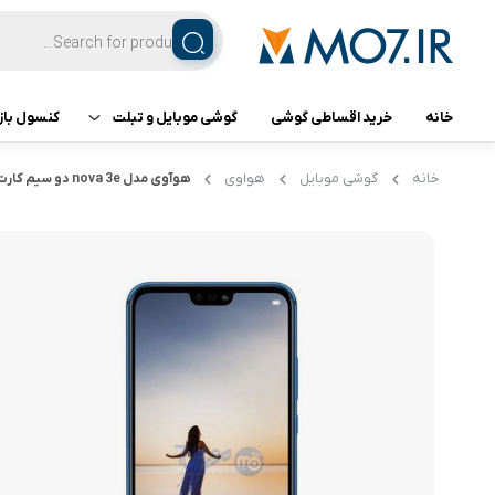
خانه
خرید اقساطی گوشی
گوشی موبایل و تبلت
کنسول باز
تبلت
کنسول ب
خانه
گوشی موبایل
هواوی
هوآوی مدل nova 3e دو سیم کارت ( P20 Lite )
گوشی اپل
گوشی سامسونگ
گوشی شیائومی
گوشی ناتینگ فون
گوشی داریا