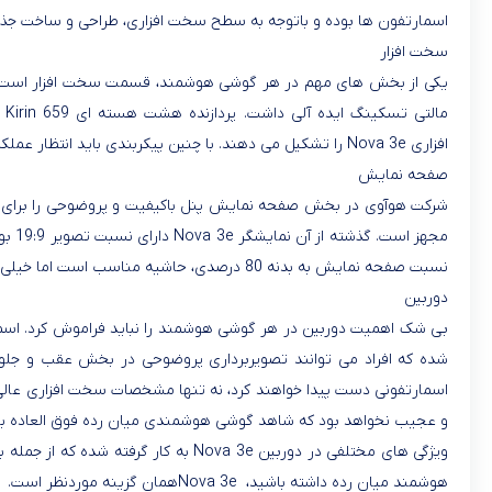
اسمارتفون ها بوده و باتوجه به سطح سخت افزاری، طراحی و ساخت جذاب
سخت افزار
یکی از بخش های مهم در هر گوشی هوشمند، قسمت سخت افزار است.
مالتی تسکینگ ایده آلی داشت. پردازنده هشت هسته ای
Kirin 659
افزاری
Nova 3e
را تشکیل می دهند. با چنین پیکربندی باید انتظار عملکرد
صفحه نمایش
شرکت هوآوی در بخش صفحه نمایش پنل باکیفیت و پروضوحی را برای محص
مجهز است. گذشته از آن نمایشگر
Nova 3e
دارای نسبت تصویر 19:9 بوده و در کنار تراکم پیکسلی 432
نسبت صفحه نمایش به بدنه 80 درصدی، حاشیه مناسب است اما خیلی کم نیست. در مجموع نمایشگر این میان رده نقطه عطفی در آن محسوب می شود
دوربین
بی شک اهمیت دوربین در هر گوشی هوشمند را نباید فراموش کرد. اسم
شده که افراد می توانند تصویربرداری پروضوحی در بخش عقب و جلو داشته باشند. شایان ذکر 
اسمارتفونی دست پیدا خواهند کرد، نه تنها مشخصات سخت افزاری عالی 
و عجیب نخواهد بود که شاهد گوشی هوشمندی میان رده فوق العاده با دوربین دوگانه 16 و 
ویژگی های مختلفی در دوربین
Nova 3e
به کار گرفته شده که از جمله با
هوشمند میان رده داشته باشید،
Nova 3e
همان گزینه موردنظر است
.