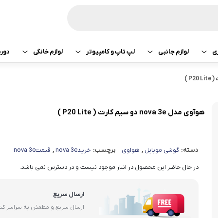
ی
لوازم جانبی
لپ تاپ و کامپیوتر
لوازم خانگی
دور
ازی سونی
هدفون و هندزفری
پرینتر
جارو رباتیک
تبلت اپل
هدفون و هندزفری
ساعت و بند هوشمند
لپ تاپ
صوتی تصویری
تبلت سامسونگ
هندزفری اپل
هوآوی مدل nova 3e دو سیم کارت ( P20 Lite )
کامپیوتر
ماشین لباسشویی
تبلت لنوو
هندزفری سامسو
دسته:
گوشی موبایل
,
هواوی
برچسب:
خریدnova 3e
,
قیمتnova 3e
قطعات کامپیوتر
کولر و لوازم سرمایشی
تبلت هوآوی
هندزفری هایلو
در حال حاضر این محصول در انبار موجود نیست و در دسترس نمی باشد.
یخچال
هندزفری شیائومی
ارسال سریع
آبمیوه گیری
هندزفری کیو سی 
ارسال سریع و مطمئن به سراسر ک