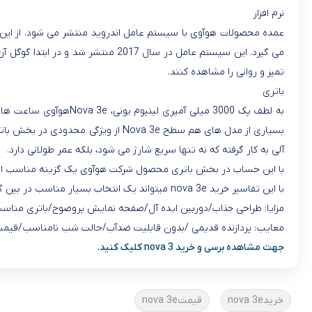
نرم افزار
عمده محصولات هوآوی با سیستم عامل اندروید منتشر می شود. از این 
می گیرد. این سیستم عامل در سال 2017 منتشر شد و در ابتدا گوگل آن را برای محصولات خود منتشر کرد. در کنار سیستم عامل اندروید 8.0 اوریو ، رابط کاربری
تمیز و روانی را مشاهده کنند
.
باتری
به لطف پک 3000 میلی آمپری لیتیوم یونی،
Nova 3e
هوآوی ساعت ها می 
بسیاری از مدل های هم سطح
Nova 3e
از ویژگی محدودی در بخش باتری
آلی به کار گرفته که نه تنها سریع شارژ می شود، بلکه عمر طولانی دارد
.
با این حساب در بخش باتری محصول شرکت هوآوی یک گزینه مناسب اس
با این تفاسیر خرید nova 3e میتواند یک انتخاب بسیار مناسب در بین گوشی های میان رده باشد.
مزایا: طراحی جذاب/دوربین ایده آل/صفحه نمایش پروضوح/باتری مناس
معایب: پردازنده قدیمی /بدون قابلیت ضدآب/حالت شب نامناسب/قیمت 
جهت مشاهده برسی و خرید nova 3 کلیک کنید.
خریدnova 3e
قیمتnova 3e