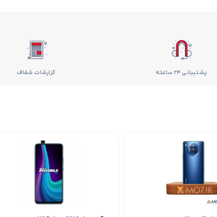
فر
قهوه ساز
گوشتکوب برقی
پشتیبانی 24 ساعته
گزارشات شفاف
ماشین ظرفشویی
مایکروویو
مخلوط کن
همزن
هود