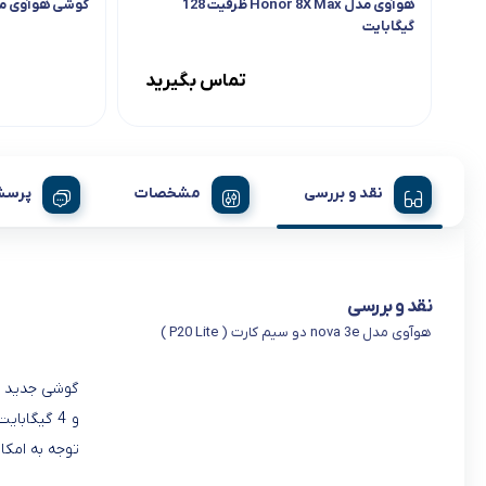
هوآوی مدل Honor 8X Max ظرفیت 128
گوشی هوآوی مدل  8i
گیگابایت
تماس بگیرید
نقد و بررسی
مشخصات
پرسش
نقد و بررسی
هوآوی مدل nova 3e دو سیم کارت ( P20 Lite )
توجه به امک