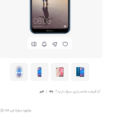
گوشی موتورولا
گوشی نوکیا
گوشی وان پلاس
گوشی اچ تی سی
گوشی ال جی
گوشی کاترپیلار
آیا قیمت مناسب‌تری سراغ دارید؟
بله
|
خیر
بازخورد درباره این کالا