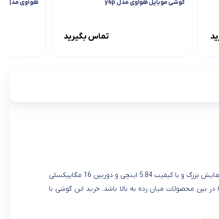
گوشی موبایل هواوی مدل y6p
هوآوی مدل Honor 8X ظرفیت 64 گیگابایت
ید
تماس بگیرید
گوشی جدید هواوی به اسم Nova 3e در ماه 2018March معرفی شد. این گوشی با صفحه نمایش بزرگ و با کیفیت 5.84 اینچی و دوربین 16 مگاپیکسلی
انتخاب های شما در بین محصولات میان رده به بالا باشد. خرید این گوشی با