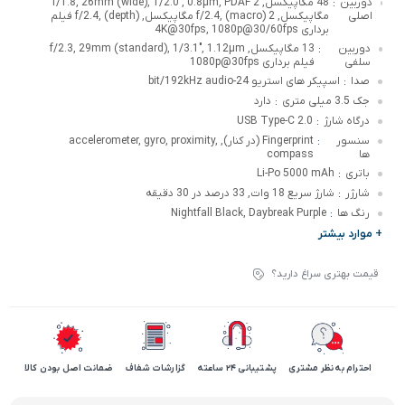
دوربین
48 مگاپیکسل, f/1.8, 26mm (wide), 1/2.0", 0.8µm, PDAF 2
:
اصلی
مگاپیکسل, f/2.4, (macro) 2 مگاپیکسل, f/2.4, (depth) فیلم
برداری 4K@30fps, 1080p@30/60fps
دوربین
13 مگاپیکسل, f/2.3, 29mm (standard), 1/3.1", 1.12µm
:
سلفی
فیلم برداری 1080p@30fps
صدا
اسپیکر های استریو 24-bit/192kHz audio
:
جک 3.5 میلی متری
دارد
:
درگاه شارژ
USB Type-C 2.0
:
سنسور
Fingerprint (در کنار), accelerometer, gyro, proximity,
:
ها
compass
باتری
Li-Po 5000 mAh
:
شارژر
شارژ سریع 18 وات, 33 درصد در 30 دقیقه
:
رنگ ها
Nightfall Black, Daybreak Purple
:
+ موارد بیشتر
قیمت بهتری سراغ دارید؟
احترام به نظر مشتری
پشتیبانی 24 ساعته
گزارشات شفاف
ضمانت اصل بودن کالا