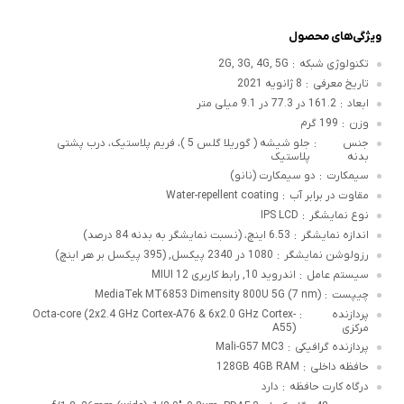
ویژگی‌های محصول
تکنولوژی شبکه
2G, 3G, 4G, 5G
:
تاریخ معرفی
8 ژانویه 2021
:
ابعاد
161.2 در 77.3 در 9.1 میلی متر
:
وزن
199 گرم
:
جنس
جلو شیشه ( گوریلا گلس 5 )، فریم پلاستیک، درب پشتی
:
بدنه
پلاستیک
سیمکارت
دو سیمکارت (نانو)
:
مقاوت در برابر آب
Water-repellent coating
:
نوع نمایشگر
IPS LCD
:
اندازه نمایشگر
6.53 اینچ، (نسبت نمایشگر به بدنه 84 درصد)
:
رزولوشن نمایشگر
1080 در 2340 پیکسل, (395 پیکسل بر هر اینچ)
:
سیستم عامل
اندروید 10, رابط کاربری MIUI 12
:
چیپست
MediaTek MT6853 Dimensity 800U 5G (7 nm)
:
پردازنده
Octa-core (2x2.4 GHz Cortex-A76 & 6x2.0 GHz Cortex-
:
مرکزی
A55)
پردازنده گرافیکی
Mali-G57 MC3
:
حافظه داخلی
128GB 4GB RAM
:
درگاه کارت حافظه
دارد
: