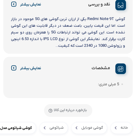
نقد و بررسی
نمایش بیشتر
گوشی Redmi Note 9T یکی از ارزان ترین گوشی های 5G موجود در بازار
است. اما این قیمت پایین، باعث ضعف در دیگر قابلیت های این گوشی
نشده است. این گوشی می تواند ارتباطات 5G را همزمان روی دو سیم
کارت برقرار کند. نمایشگر این گوشی از نوع IPS LCD با اندازه 6.53 اینچی
و رزولوشن 1080 در 2340 است که کیفیت...
مشخصات
نمایش بیشتر
5 میلی متری
بازخورد درباره این کالا
خانه
گوشی موبایل
شیائومی
گوشی شیائومی مدل Redmi Note 9T ظرفیت 128GB 4GB RAM