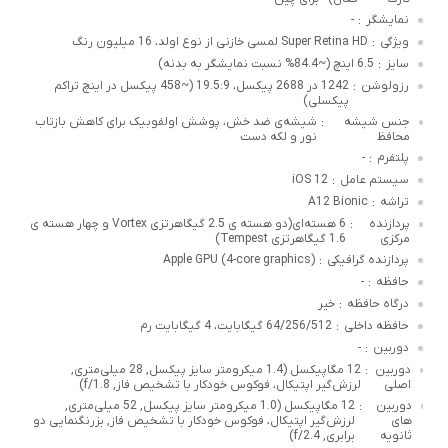
نمایشگر
-
:
ویژگی
Super Retina HD لمسی خازنی از نوع اولد، 16 میلیون رنگ
:
سایز
6.5 اینچ (~84.4% نسبت نمایشگر به بدنه)
:
رزولوشن
1242 در 2688 پیکسل، 19.5:9 (~458 پیکسل در اینچ تراکم
:
پیکسلی)
جنس شیشه
شیشه‌ی ضد خش، پوشش اولفوبیک برای کاهش بازتاب
:
محافظ
نور و لکه دست
پلتفرم
-
:
سیستم عامل
iOS 12
:
تراشه
A12 Bionic
:
پردازنده
6 هسته‌ای(دو هسته ی 2.5 گیگاهرتزی Vortex و چهار هسته ی
:
مرکزی
1.6 گیگاهرتزی Tempest)
پردازنده گرافیکی
(Apple GPU (4-core graphics
:
حافظه
-
:
درگاه حافظه
خیر
:
حافظه داخلی
64/256/512 گیگابایت، 4 گیگابایت رم
:
دوربین
-
:
دوربین
12 مگاپیکسل (1.4 میکرومتر سایز پیکسل, 28 میلی‌متری,
:
اصلی
لرزش‌گیر اپتیکال، فوکوس خودکار با تشخیص فاز, f/1.8)
دوربین
12 مگاپیکسل (1.0 میکرومتر سایز پیکسل, 52 میلی‌متری,
:
های
لرزش‌گیر اپتیکال، فوکوس خودکار با تشخیص فاز, بزرنگنمایی دو
ثانویه
برابری, f/2.4)