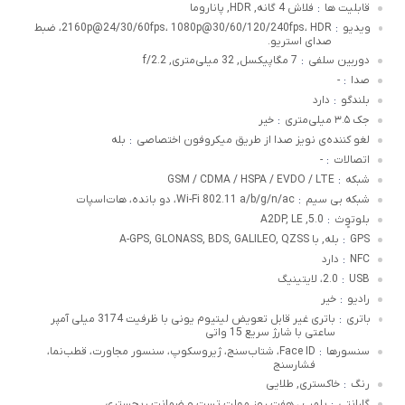
قابلیت ها
فلاش 4 گانه‌, HDR, پاناروما
:
ویدیو
2160p@24/30/60fps، 1080p@30/60/120/240fps، HDR، ضبط
:
صدای استریو.
دوربین سلفی
7 مگاپیکسل, 32 میلی‌متری, f/2.2
:
صدا
-
:
بلندگو
دارد
:
جک ۳.۵ میلی‌متری
خیر
:
لغو کننده‌ی نویز صدا از طریق میکروفون اختصاصی
بله
:
اتصالات
-
:
شبکه
GSM / CDMA / HSPA / EVDO / LTE
:
شبکه بی سیم
Wi-Fi 802.11 a/b/g/n/ac، دو بانده، هات‌اسپات
:
بلوتوٍث
5.0, A2DP, LE
:
GPS
بله, با A-GPS, GLONASS, BDS, GALILEO, QZSS
:
NFC
دارد
:
USB
2.0، لایتینیگ
:
رادیو
خیر
:
باتری
باتری غیر قابل تعویض لیتیوم یونی با ظرفیت 3174 میلی آمپر
:
ساعتی با شارژ سریع 15 واتی
سنسورها
Face ID، شتاب‌سنج، ژیروسکوپ، سنسور مجاورت، قطب‌نما،
:
فشارسنج
رنگ
خاکستری, طلایی
:
گارانتی
پلمپ ، هفت روز مهلت تست و ضمانت ریجستری
: