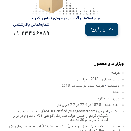
برای استعلام قیمت و موجودی تماس بگیرید
شماره‌تماس‌ با‌کارشناس
تماس بگیرید
09123456789
ویژگی‌های محصول
عرضه
-
:
زمان معرفی
2018، سپتامبر
:
وضعیت
عرضه شده در سپتامبر 2018
:
بدنه
-
:
وزن
208 گرم
:
ابعاد بدنه
157.5 در 77.4 در 7.7 میلی‌متر
:
ساخت
اپل پی (AMEX Certified ,Visa,Mastercard), پشت و جلو از جنس
:
شیشه, فریم از جنس فولاد ضد زنگ, گواهی IP68 , مقاوم در برابر
آب تا 2 متر برای 30 دقیقه
سیم
تک سیم‌کارته (نانو-سیم) یا دو سیم‌کارته (نانو-سیم، همزمان یکی
:
کارت
فعال) - برای چین