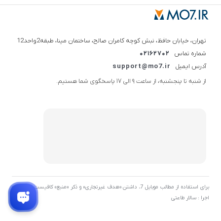
تهران، خیابان حافظ، نبش کوچه کامران صالح، ساختمان مینا، طبقه2واحد12
شماره تماس
02162702
آدرس ایمیل
support@mo7.ir
از شنبه تا پنجشنبه، از ساعت 9 الی 17 پاسخگوی شما هستیم.
برای استفاده از مطالب موبایل 7، داشتن «هدف غیرتجاری» و ذکر «منبع» کافیست. توسعه و
اجرا : سالار طاعتی