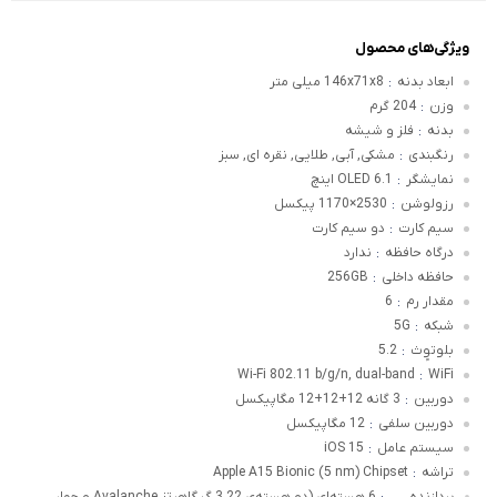
ویژگی‌های محصول
ابعاد بدنه
146x71x8 میلی متر
:
وزن
204 گرم
:
بدنه
فلز و شیشه
:
رنگبندی
مشکی, آبی, طلایی, نقره ای, سبز
:
نمایشگر
OLED 6.1 اینچ
:
رزولوشن
2530×1170 پیکسل
:
سیم کارت
دو سیم کارت
:
درگاه حافظه
ندارد
:
حافظه داخلی
256GB
:
مقدار رم
6
:
شبکه
5G
:
بلوتوٍث
5.2
:
Wi-Fi 802.11 b/g/n, dual-band
WiFi
:
دوربین
3 گانه 12+12+12 مگاپیکسل
:
دوربین سلفی
12 مگاپیکسل
:
سیستم عامل
iOS 15
:
تراشه
Apple A15 Bionic (5 nm) Chipset
:
پردازنده
6 هسته‌ای (دو هسته‌ی 3.22 گیگاهرتز Avalanche و چهار