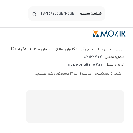
شناسه محصول:
13Pro/256GB/R6GB
تهران، خیابان حافظ، نبش کوچه کامران صالح، ساختمان مینا، طبقه2واحد12
شماره تماس
02162702
آدرس ایمیل
support@mo7.ir
از شنبه تا پنجشنبه، از ساعت 9 الی 17 پاسخگوی شما هستیم.