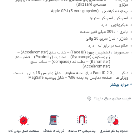
:
مرکزی
هسته‌ی Blizzard)
پردازنده گرافیکی
Apple GPU (5-core graphics)
:
اسپیکر
اسپیکر استریو
:
میکروفون
دارد
:
باتری
3095 میلی آمپر ساعت
:
شارژر
شارژ سریع 20 واتی
:
مقاومت در برابر آب
دارد
:
سنسورها
تشخیص چهره (Face ID) – شتاب سنج (Accelerometer) –
:
ژیروسکوپ (Gyroscope) – مجاورت (Proximity) – فشارسنج
(Barometer) – قطب نما (compass) – شتاب سنج
(Accelerometer)
دیگر
Face ID 2.0 دارای بدنه مقاوم – شارژ وایرلس 15 واتی – نسبت
:
ویژگی‌ها
صفحه نمایش به بدنه 86% – شارژ بی‌سیم MagSafe
+ موارد بیشتر
قیمت بهتری سراغ دارید؟
احترام به نظر مشتری
پشتیبانی 24 ساعته
گزارشات شفاف
ضمانت اصل بودن کالا