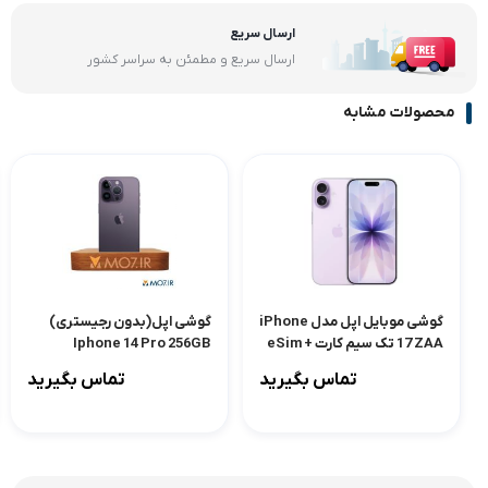
ارسال سریع
ارسال سریع و مطمئن به سراسر کشور
محصولات مشابه
گوشی موبایل اپل مدل iPhone
گوشی اپل(بدون رجیستری)
17 ZAA تک سیم کارت + eSim
Iphone 14 Pro 256GB
ظرفیت 256 گیگابایت و رم 8
Ram6GB Not Active
تماس بگیرید
تماس بگیرید
گیگابایت – نات اکتیو