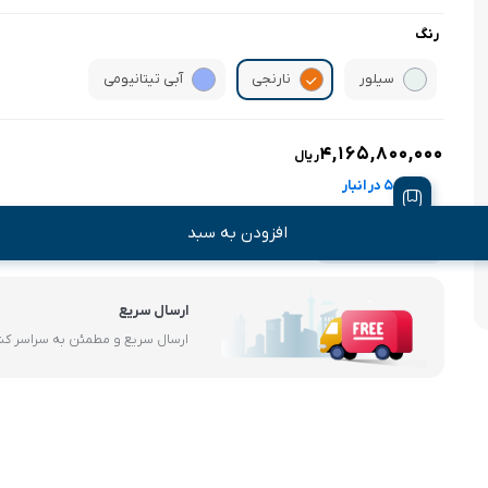
آرام پز
رنگ
اجاق گاز
سیلور
نارنجی
آبی تیتانیومی
اجاق گاز رومیزی
4,165,800,000
ریال
توستر
5 در انبار
جاروبرقی
افزودن به سبد
چرخ گوشت
ارسال سریع
خردکن
ارسال سریع و مطمئن به سراسر ک
سایر لوازم خانگی
غذاساز