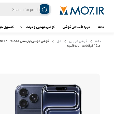
خانه
خرید اقساطی گوشی
گوشی موبایل و تبلت
کنسول باز
تبلت
کنسول ب
خانه
گوشی موبایل
اپل
رم 12 گیگابایت – نات اکتیو
گوشی اپل
گوشی سامسونگ
گوشی شیائومی
گوشی ناتینگ فون
گوشی داریا