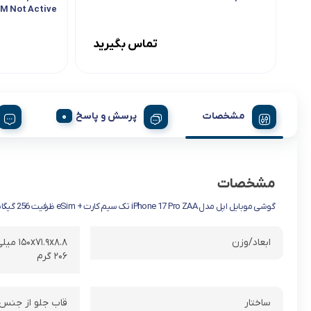
M Not Active
تماس بگیرید
مشخصات
پرسش و پاسخ
مشخصات
گوشی موبایل اپل مدل iPhone 17 Pro ZAA تک سیم کارت + eSim ظرفیت 256 گیگابایت و رم 12 گیگابایت – نات اکتیو
ابعاد/وزن
۱۵۰x۷۱.۹x۸.۸ میلی‌متر
۲۰۶ گرم
ساختار
قاب جلو از جنس شیشه (Ceramic Shield۲) / فریم از جنس آلومینیوم / قاب پشتی ا