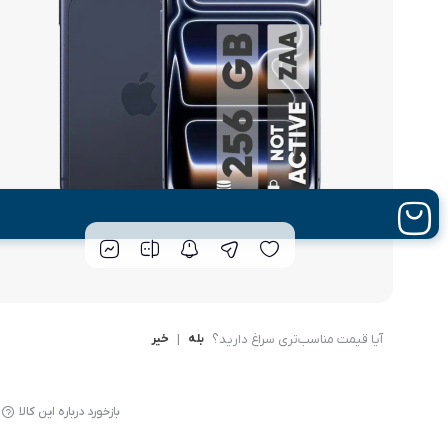
گوشی موتورولا
گوشی نوکیا
گوشی وان پلاس
گوشی اچ تی سی
گوشی ال جی
گوشی کاترپیلار
آیا قیمت مناسب‌تری سراغ دارید؟
بله
|
خیر
بازخورد درباره این کالا