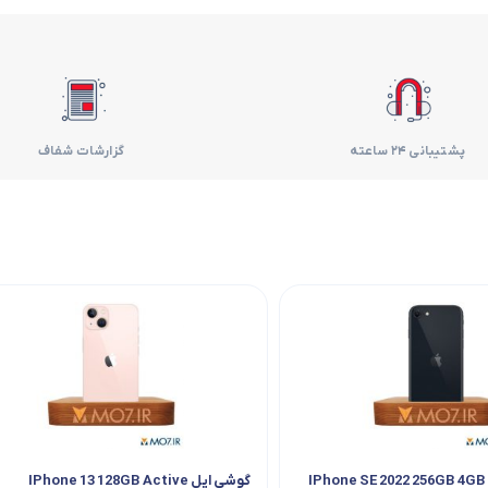
فر
قهوه ساز
گوشتکوب برقی
پشتیبانی 24 ساعته
گزارشات شفاف
ماشین ظرفشویی
مایکروویو
مخلوط کن
همزن
هود
گوشی اپل مدل IPhone SE 2022 256GB 4GB
گوشی اپل IPhone 13 128GB Active