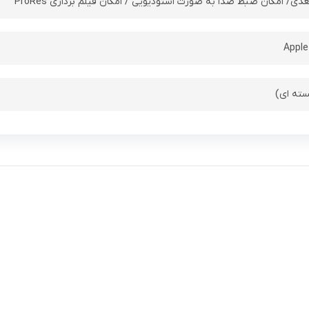
دی/ امکان ضبط صدا به صورت استودیویی / امکان فیلم برداری ProRes
Apple