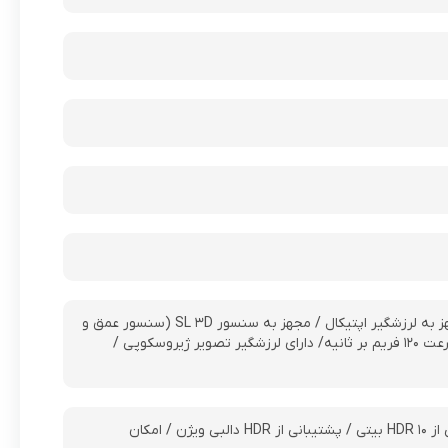
دریچه دیافراگم f/۱.۹ – فاصله کانونی ۲۳ میلی‌متر – – مجهز به فوکوس اتوماتیک (PDAF) – مجهز به لرزشگیر اپتیکال / مجهز به سنسور SL ۳D (سنسور عمق و
بیومتریک) / امکان فیلمبرداری با رزولوشن ۴K با سرعت ۶۰ فریم بر ثانیه / رزولوشن ۱۰۸۰P با سرعت ۱۲۰ فریم بر ثانیه/ دارای لرزشگیر تصویر ژیروسکوپی /
رزولوشن ۴K با سرعت ۱۲۰ فریم بر ثانیه / رزولوشن ۱۰۸۰P با سرعت ۲۴۰ فریم بر ثانیه / پشتیبانی از HDR ۱۰ بیتی / پشتیبانی از HDR دالبی ویژن / امکان