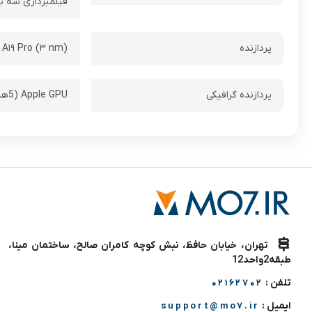
فیلمبرداری سه بع
پردازنده
 A۱۹ Pro (۳ nm)
پردازنده گرافیکی
Apple GPU (5هسته ای)
تهران، خیابان حافظ، نبش کوچه کامران صالح، ساختمان مینا،
طبقه2واحد12
تلفن :
02162702
ایمیل :
support@mo7.ir