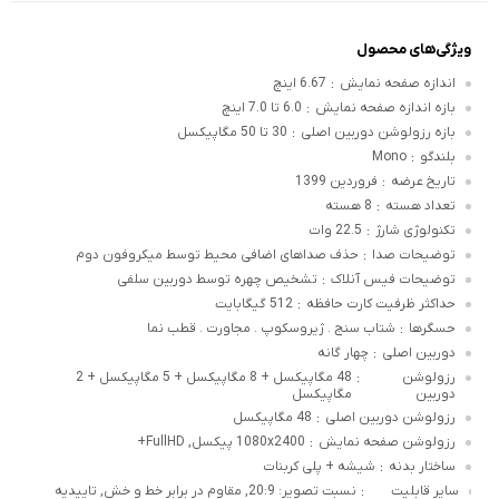
ویژگی‌های محصول
اندازه صفحه نمایش
6.67 اینچ
:
بازه اندازه صفحه نمایش
6.0 تا 7.0 اینچ
:
بازه رزولوشن دوربین اصلی
30 تا 50 مگاپیکسل
:
بلندگو
Mono
:
تاریخ عرضه
فروردین 1399
:
تعداد هسته
8 هسته
:
تکنولوژی شارژ
22.5 وات
:
توضیحات صدا
حذف صداهای اضافی محیط توسط میکروفون دوم
:
توضیحات فیس آنلاک
تشخیص چهره توسط دوربین سلفی
:
حداکثر ظرفیت کارت حافظه
512 گیگابایت
:
حسگرها
شتاب سنج . ژیروسکوپ . مجاورت . قطب نما
:
دوربین اصلی
چهار گانه
:
رزولوشن
48 مگاپیکسل + 8 مگاپیکسل + 5 مگاپیکسل + 2
:
دوربین
مگاپیکسل
رزولوشن دوربین اصلی
48 مگاپیکسل
:
رزولوشن صفحه نمایش
1080x2400 پیکسل, FullHD+
:
ساختار بدنه
شیشه + پلی کربنات
:
سایر قابلیت
نسبت تصویر: 20:9, مقاوم در برابر خط و خش, تاییدیه
: