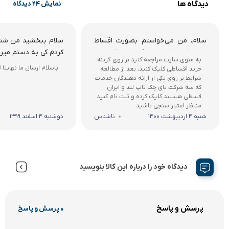
دیدگاه ها
نمایش 24 دیدگاه
سلام، من می‌خواستم بصورت اقساط
سلام ببخشید من شن
سه تا موبایل خرید کنم از سایتتون،
کردم کی به دستم میر
به منوی سایت مراجعه کنید بر روی گزینه
میشه راهنمایی کنید
باسلام ارسال ما نهایتا 3الی 5روز است
خرید اقساطی کلیک کنید، بعد از مطالعه
شرایط بر روی یکی از ارائه دهندگان خدمات
که سه شرکت بای چک تاپ لند و ایران
قسطی هستند کلیک کرده و ثبت نام کنید
منتظر اعتبار سنجی باشید
شنبه 4 اردیبهشت 1400
ناشناس
دوشنبه 4 اسفند 1399
دیدگاه خود را درباره این کالا بنویسید
پرسش و پاسخ
0 پرسش و پاسخ