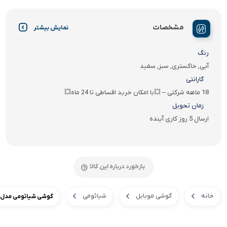
مشخصات
نمایش بیشتر
رنگ
آبی, خاکستری, سبز, سفید
گارانتی
18 ماهه شرکتی – 💥با امکان خرید اقساطی تا 24 ماه💥
زمان تحویل
ارسال 5 روز کاری آینده
بازخورد درباره این کالا
خانه
گوشی موبایل
شیائومی
گوشی شیائومی مدل Xiaomi Redmi Note 9S با ظرفیت 64 گیگ (پک و رام گلوبال