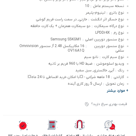
نسخه سیستم عامل
10
:
نوع باتری
لیتیوم-پلیمر
:
نوع حسگر اثر انگشت
خازنی, در سمت راست فریم گوشی
:
نوع درگاه سیمکارت
دو سیمکارت همزمان + یک کارت حافظه
:
نوع رم
LPDDr4X
:
نوع سنسور دوربین اصلی
Samsung S5KGM1
:
نوع سنسور دوربین
16 مگاپیکسل f 2.48, سنسور Omnivision
:
سلفی
OV16A1Q
نوع سیم کارت
نانو سیم
:
ویدیو اسلوموشن
ضبط HD با 960 فریم بر ثانیه
:
رنگ
آبی, خاکستری, سبز, سفید
:
گارانتی
18 ماهه شرکتی - 💥با امکان خرید اقساطی تا 24 ماه💥
:
زمان تحویل
ارسال 5 روز کاری آینده
:
+ موارد بیشتر
قیمت بهتری سراغ دارید؟
احترام به نظر مشتری
پشتیبانی 24 ساعته
گزارشات شفاف
ضمانت اصل بودن کالا