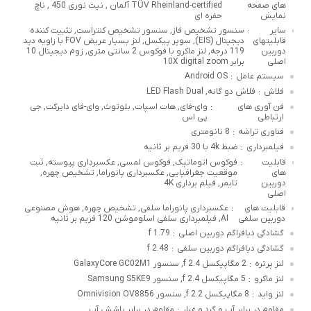
های صفحه
TÜV Rheinland-certified آلمان , نیت نوری 450 , ناچ
نمایش
حفره ای
سایر
سنسور تشخیص فاز, سنسور تشخیص کنتراست, تثبیت کننده
:
قابلیتهای
دیجیتال (EIS), سوپر پیکسل, لنز بسیار عریض FOV با زاویه دید
دوربین
119 درجه, لنز ماکرو با فوکوس 2 سانتی متری, زوم دیجیتال 10
اصلی
برابر 10X digital zoom
سیستم عامل
Android OS
:
فلاش
فلاش دو گانه, LED Flash Dual
:
فن‌ آوری‌ های
وای-فای, هات اسپات, بلوتوث, وای-فای دایرکت, جی
:
ارتباطی
پی اس
فناوری تراشه
8 نانومتری
:
فیلمبرداری
ضبط 4k با 30 فریم بر ثانیه
:
قابلیت
فوکوس اتوماتیک, فوکوس لمسی, عکسبرداری پیوسته, ثبت
:
های
موقعیت جغرافیایی, عکسبرداری پانوراما, تشخیص چهره,
دوربین
تایمر, فیلم برداری 4K
اصلی
قابلیت های
عکسبرداری پانوراما سلفی, تشخیص چهره, هوش مصنوعی
:
دوربین سلفی
AI, فیلمبرداری سلفی اسلوموشن 120 فریم بر ثانیه
گشادگی دیافراگم دوربین اصلی
f 1.79
:
گشادگی دیافراگم دوربین سلفی
f 2.48
:
لنز پرتره
2 مگاپیکسل f 2.4, سنسور GalaxyCore GC02M1
:
لنز ماکرو
5 مگاپیکسل f 2.4, سنسور Samsung S5KE9
:
لنز واید
8 مگاپیکسل f 2.2, سنسور Omnivision OV8856
:
مقاوم در برابر آب و گرد و غبار
مقاوم در برابر پاشش آب
: