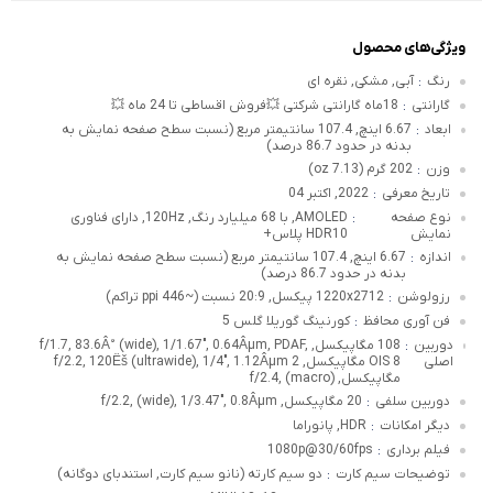
ویژگی‌های محصول
رنگ
آبی, مشکی, نقره ای
:
گارانتی
18ماه گارانتی شرکتی 💥فروش اقساطی تا 24 ماه 💥
:
ابعاد
6.67 اینچ, 107.4 سانتیمتر مربع (نسبت سطح صفحه نمایش به
:
بدنه در حدود 86.7 درصد)
وزن
202 گرم (7.13 oz)
:
تاریخ معرفی
2022, اکتبر 04
:
نوع صفحه
AMOLED, با 68 میلیارد رنگ, 120Hz, دارای فناوری
:
نمایش
HDR10 پلاس+
اندازه
6.67 اینچ, 107.4 سانتیمتر مربع (نسبت سطح صفحه نمایش به
:
بدنه در حدود 86.7 درصد)
رزولوشن
1220x2712 پیکسل, 20:9 نسبت (~446 ppi تراکم)
:
فن آوری محافظ
کورنینگ گوریلا گلس 5
:
دوربین
108 مگاپیکسل, f/1.7, 83.6Â° (wide), 1/1.67", 0.64Âµm, PDAF,
:
اصلی
OIS 8 مگاپیکسل, f/2.2, 120Ëš (ultrawide), 1/4", 1.12Âµm 2
مگاپیکسل, f/2.4, (macro)
دوربین سلفی
20 مگاپیکسل, f/2.2, (wide), 1/3.47", 0.8Âµm
:
دیگر امکانات
HDR, پانوراما
:
فیلم برداری
1080p@30/60fps
:
توضیحات سیم کارت
دو سیم کارته (نانو سیم کارت, استندبای دوگانه)
: