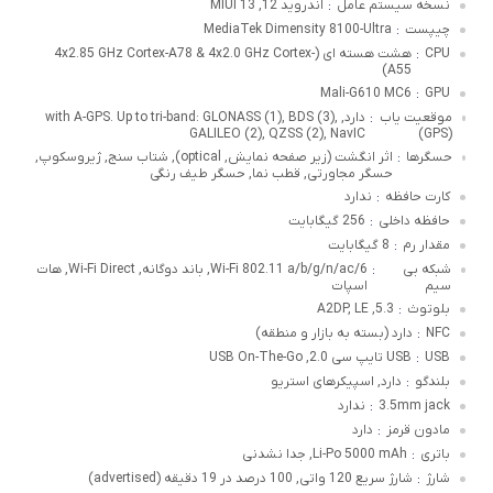
نسخه سیستم عامل
اندروید 12, MIUI 13
:
چیپست
MediaTek Dimensity 8100-Ultra
:
CPU
هشت هسته ای (4x2.85 GHz Cortex-A78 & 4x2.0 GHz Cortex-
:
A55)
Mali-G610 MC6
GPU
:
موقعیت یاب
دارد, with A-GPS. Up to tri-band: GLONASS (1), BDS (3),
:
GALILEO (2), QZSS (2), NavIC
(GPS)
حسگرها
اثر انگشت (زیر صفحه نمایش, optical), شتاب سنج, ژیروسکوپ,
:
حسگر مجاورتی, قطب نما, حسگر طیف رنگی
کارت حافظه
ندارد
:
حافظه داخلی
256 گیگابایت
:
مقدار رم
8 گیگابایت
:
شبکه بی
Wi-Fi 802.11 a/b/g/n/ac/6, باند دوگانه, Wi-Fi Direct, هات
:
سیم
اسپات
بلوتوث
5.3, A2DP, LE
:
NFC
دارد (بسته به بازار و منطقه)
:
USB
USB تایپ سی 2.0, USB On-The-Go
:
بلندگو
دارد, اسپیکرهای استریو
:
3.5mm jack
ندارد
:
مادون قرمز
دارد
:
باتری
Li-Po 5000 mAh, جدا نشدنی
:
شارژ
شارژ سریع 120 واتی, 100 درصد در 19 دقیقه (advertised)
: