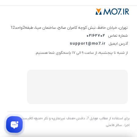
تهران، خیابان حافظ، نبش کوچه کامران صالح، ساختمان مینا، طبقه2واحد12
شماره تماس
02162702
آدرس ایمیل
support@mo7.ir
از شنبه تا پنجشنبه، از ساعت 9 الی 17 پاسخگوی شما هستیم.
برای استفاده از مطالب موبایل 7، داشتن «هدف غیرتجاری» و ذکر «منبع» کافیست. توسعه و
اجرا : سالار طاعتی