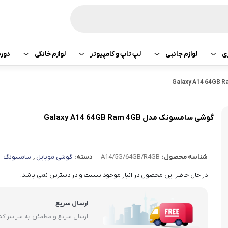
ی
لوازم جانبی
لپ تاپ و کامپیوتر
لوازم خانگی
دور
ازی سونی
هدفون و هندزفری
پرینتر
جارو رباتیک
تبلت اپل
هدفون و هندزفری
ساعت و بند هوشمند
لپ تاپ
صوتی تصویری
تبلت سامسونگ
هندزفری اپل
گوشی سامسونک مدل Galaxy A14 64GB Ram 4GB
کامپیوتر
ماشین لباسشویی
تبلت لنوو
هندزفری سامسو
شناسه محصول:
A14/5G/64GB/R4GB
دسته:
گوشی موبایل
,
سامسونگ
قطعات کامپیوتر
کولر و لوازم سرمایشی
تبلت هوآوی
هندزفری هایلو
در حال حاضر این محصول در انبار موجود نیست و در دسترس نمی باشد.
یخچال
هندزفری شیائومی
ارسال سریع
آبمیوه گیری
هندزفری کیو سی 
ارسال سریع و مطمئن به سراسر ک