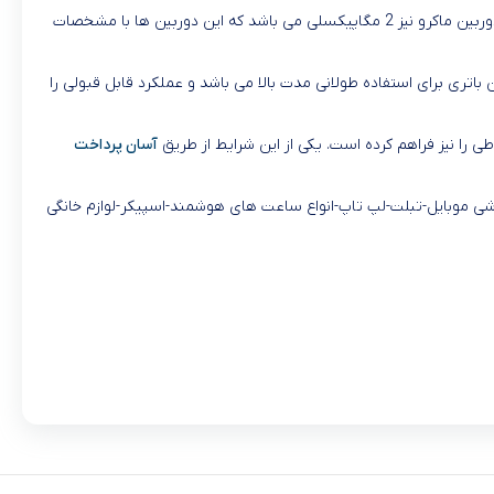
در پنل پشتی شاهد سه لنز دوربین هستیم که دوربین اصلی با رزولوشن 50 مگاپیکسل از نوع واید و دو دوربین دیگر 5 مگاپیکسل از نوع اولترا واید و دوربین ماکرو نیز 2 مگاپیکسلی می باشد که این دوربین ها با مشخصات
 از نوع لیتیوم پلیمری که از شارژر سریع نیز پشتیبانی میکند حداکثر توان شارژ پشتیبانی 15 وات است و توان باتری برای استفاده طولانی مدت بالا می باشد و عملکرد قابل قبولی را
آسان پرداخت
را از طریق سایت خریداری فرمایید محصولاتی که شما خرید اقساطی از فروشگاه موبایل7 میشود شامل:گوشی موبایل-تبلت-لپ تاپ-انواع ساعت های هوشمند-اسپیکر-لوازم خانگی