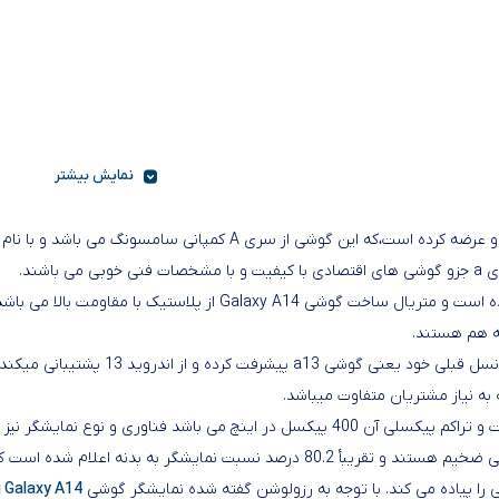
نمایش بیشتر
شند.
ابعاد این گوشی 167.7 در 78 در 9.1 میلی‌متر و با وزن 201 گرم ارائه ش
پشتیبانی میکند. در پنل جولیی صفحه نمایش حاشیه های نماییشگر کمی ضخیم هستند و تقریب
ا پیاده می کند. با توجه به رزولوشن گفته شده نمایشگر گوشی
 Galaxy A14