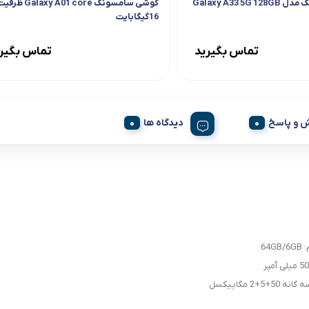
گوشی سامسونگ مدل Galaxy A33 5G 128GB
گوشی سامسونگ Galaxy A01 core ظر
16گیگابایت
تماس بگیرید
تماس بگیر
 و پاسخ
دیدگاه ها
64G
5+5+2 مگاپیکسل