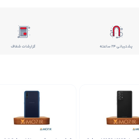
فر
قهوه ساز
گوشتکوب برقی
پشتیبانی 24 ساعته
گزارشات شفاف
ماشین ظرفشویی
مایکروویو
مخلوط کن
همزن
هود