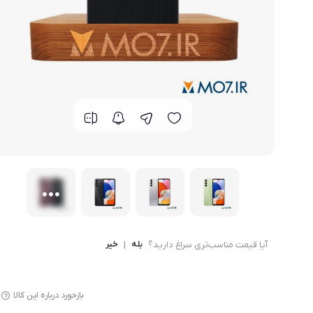
گوشی موتورولا
گوشی نوکیا
گوشی وان پلاس
گوشی اچ تی سی
گوشی ال جی
گوشی کاترپیلار
آیا قیمت مناسب‌تری سراغ دارید؟
بله
|
خیر
بازخورد درباره این کالا