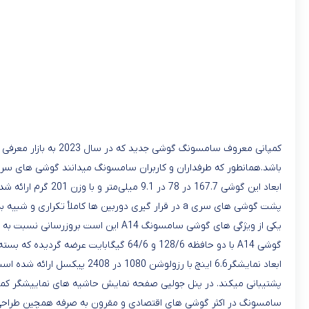
باشد.همانطور که طرفداران و کاربران سامسونگ میدانند گوشی های سری a جزو گوشی های اقتصادی با کیفیت و با مشخصات فنی خوبی می با
پشت گوشی های سری a در قرار گیری دوربین ها کاملأ تکراری و شبیه به هم هستند.
یکی از ویژگی های گوشی سامسونگ A14 این است بروزرسانی نسبت به نسل قبلی خود یعنی گوشی a13 پیشرفت کرده و از اندروید 13 پشتیبانی میکند.
گوشی A14 با دو حافظه 128/6 و 64/6 گیگابایت عرضه گردیده که بسته به نیاز مشتریان متفاوت میباشد.
سامسونگ در اکثر گوشی های اقتصادی و مقرون به صرفه همچین طراحی ر