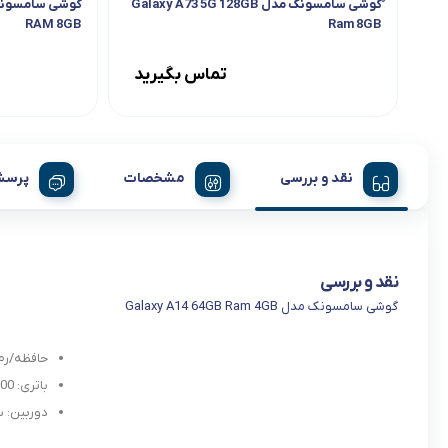
ُگوشی سامسونگ مدل Galaxy A73 5G 128GB
RAM 8GB
Ram 8GB
تماس بگیرید
نقد و بررسی
مشخصات
پرسش
نقد و بررسی
گوشی سامسونک مدل Galaxy A14 64GB Ram 4GB
حافظه/رم: B/6GB
باتری: 5000 میلی آمپر
دوربین: سه گانه 0