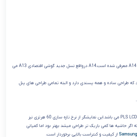
کمپانی معروف سامسونگ گوشی جدید که در سال 2023 به بازار معرفی و عرضه کرده است،که این گوشی از سری A کمپانی سامسونگ می باشد و با نام A14 معرفی شده است.A14 درواقع نسل جدید گوشی اقتصادی A13 می
ده است و متریال ساخت گوشی Galaxy A14 از پلاستیک با مقاومت بالا می باشد که طراحی ساده و همه پسندی دارد و البته تمامی طراحی های پنل
ابعاد نمایشگر6.6 اینچ با رزولوشن 1080 در 2408 پیکسل ارائه شده است و تراکم پیکسلی آن 400 پیکسل در اینچ می باشد فناوری و نوع نمایشگر نیز PLS LCD می باشد.این نمایشگر از نرخ تازه سازی 60 هرتزی نیز
أ 80.2 درصد نسبت نمایشگر به بدنه اعلام شده است که اگر حاشیه ها کمی باریک تر طراحی میشد بهتر بود اما کمپانی
Samsung
از کیفیت و کنتراست بالایی برخوردار است.