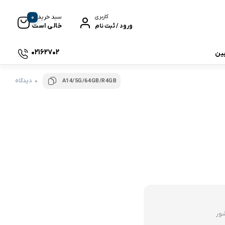
0
سبد خرید
کاربری
خالی است
ورود / ثبت نام
02162702
بین
0 دیدگاه
A14/5G/64GB/R4GB
 جی بی ال
نگ
وای
شور