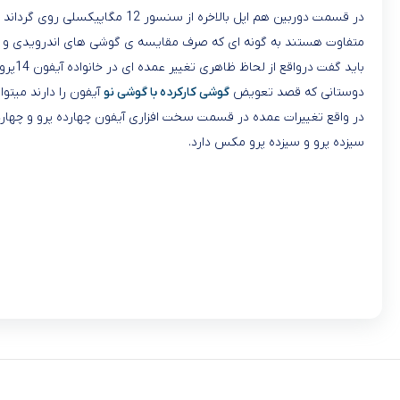
متفاوت هستند به گونه ای که صرف مقایسه ی گوشی های اندرویدی و آیف
باید گفت درواقع از لحاظ ظاهری تغییر عمده ای در خانواده آیفون 14پرومکس و آیفون 14 پرو به وجود نیامده است و یک جور تکرار خانواده آیفون12 پرو مکس و آیفون 12پرو و آیفون 13پرو مکس و 13پرو است.
دوستانی که قصد تعویض
گوشی کارکرده با گوشی نو
آیفون را دارند میتوانند به موبا
سیزده پرو و سیزده پرو مکس دارد.