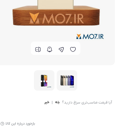
گوشی موتورولا
گوشی نوکیا
گوشی وان پلاس
گوشی اچ تی سی
گوشی ال جی
گوشی کاترپیلار
آیا قیمت مناسب‌تری سراغ دارید؟
بله
|
خیر
بازخورد درباره این کالا