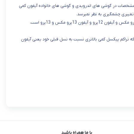
سلی رفت البته باید این توضیح را داد که اعداد و مشخصات در گوشی های اندرویدی و گوشی های خانواده آیفون کمی
تغییری چشمگیری به نظر نمیرسد.
ارده پرو و چهارده پرو مکس میباشد که میتوان به صفحه نمایش LTPO سوپر رتینا اشاره کرد که تراکم پیکسل کمی بالاتری نسبت به نسل قبلی خود یعنی آیفون
با ما همراه باشید