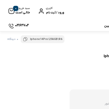
0
سبد خرید
کاربری
خالی است
ورود / ثبت نام
02162702
بین
0 دیدگاه
Iphone14Pro\256GB\R6
 جی بی ال
نگ
وای
شور