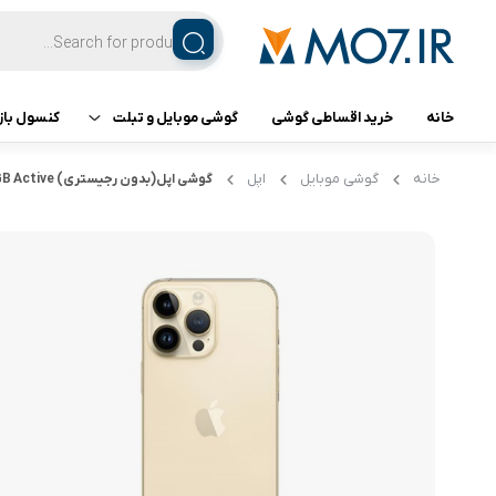
خانه
خرید اقساطی گوشی
گوشی موبایل و تبلت
کنسول باز
تبلت
کنسول ب
خانه
گوشی موبایل
اپل
گوشی اپل(بدون رجیستری) Iphone 14 Pro 256GB Ram6GB Active
گوشی اپل
گوشی سامسونگ
گوشی شیائومی
گوشی ناتینگ فون
گوشی داریا