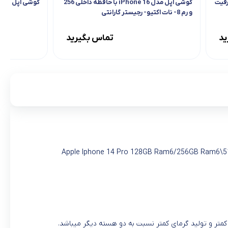
ل مدل iPhone SE 2020 ظرفیت
گوشی اپل مدل iPhone 16 با حافظه داخلی 256
گوشی اپل IPhone 13 Pro 1TB Not Active
و رم 8- نات اکتیو- رجیستر گارانتی
ید
تماس بگیرید