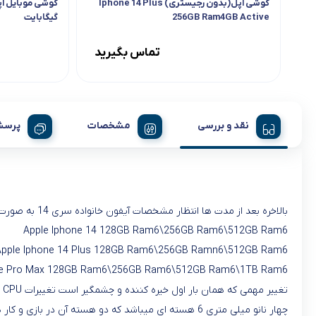
گوشی اپل(بدون رجیستری) Iphone 14 Plus
256GB Ram4GB Active
گیگابایت
تماس بگیرید
نقد و بررسی
مشخصات
پرسش
بالاخره بعد از مدت ها انتظار مشخصات آیفون خانواده سری 14 به صورت عمومی فاش و رونمایی گردید که شامل آیفون: Apple Iphone 14 Pro 128GB Ram6/256GB Ram6\512GB Ram6\1TB Ram6
Apple Iphone 14 128GB Ram6\256GB Ram6\512GB Ram6
Apple Iphone 14 Plus 128GB Ram6\256GB Ramn6\512GB Ram6
ne Pro Max 128GB Ram6\256GB Ram6\512GB Ram6\1TB Ram6
تغییر مهمی که همان بار اول خیره کننده و چشمگیر است تغییرات CPU و دوربین آن است که در بحث CPU پردازنده A16 Bionic
چهار نانو میلی متری 6 هسته ای میباشد که دو هسته آن در بازی و کار های سنگین به کار می آید و چهار هسته آن در کارهای سبک تر با میزان مصرف کمتر و تولید گرمای کمتر نسبت به دو هسته دیگر میباشد.