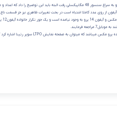
در قسمت دوربین هم اپل بالاخره از سنسور 12 مگاپیکسلی روی گرداند و به سراغ سنسور 48 مگاپیک
ون از روی عدد کاملا اشتباه است در بحث تغییرات ظاهری نیز جز قسمت ناچ 
یل7 مراجعه فرمایند.
در واقع تغییرات عمده در قسمت سخت افزاری آیفون چه