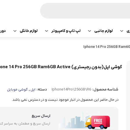
ی
لوازم جانبی
لپ تاپ و کامپیوتر
لوازم خانگی
دور
ازی سونی
هدفون و هندزفری
پرینتر
جارو رباتیک
تبلت اپل
هدفون و هندزفری
ساعت و بند هوشمند
لپ تاپ
صوتی تصویری
تبلت سامسونگ
هندزفری اپل
گوشی اپل(بدون رجیستری) Iphone 14 Pro 256GB Ram6GB Active
کامپیوتر
ماشین لباسشویی
تبلت لنوو
هندزفری سامسو
شناسه محصول:
Iphone14Pro\256GB\R6
دسته:
اپل
,
گوشی موبایل
قطعات کامپیوتر
کولر و لوازم سرمایشی
تبلت هوآوی
هندزفری هایلو
در حال حاضر این محصول در انبار موجود نیست و در دسترس نمی باشد.
یخچال
هندزفری شیائومی
ارسال سریع
آبمیوه گیری
هندزفری کیو سی 
ارسال سریع و مطمئن به سراسر ک