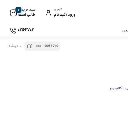
0
سبد خرید
کاربری
خالی است
ورود / ثبت نام
02162702
بین
0 دیدگاه
dkp-10055710
 جی بی ال
نگ
 و کامپیوتر
وای