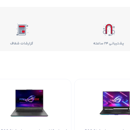
فر
قهوه ساز
گوشتکوب برقی
پشتیبانی 24 ساعته
گزارشات شفاف
ماشین ظرفشویی
مایکروویو
مخلوط کن
همزن
هود