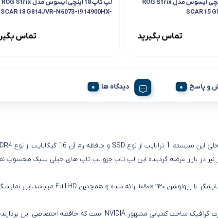
لپ تاپ 15.6 اینچی ایسوس مدل ROG Strix
لپ تاپ 18 اینچی ایسوس مدل ROG Strix
SCAR 18 G814JVR-N6073-i9 14900HX-
SCAR 15 
B DDR5 5600MHz-1TB SSD-RTX4060-
QHD 240Hz
تماس بگیرید
تماس بگیر
 و پاسخ
دیدگاه ها
ابعاد صفحه نمایش 15.6 اینچ با فناوری el panel