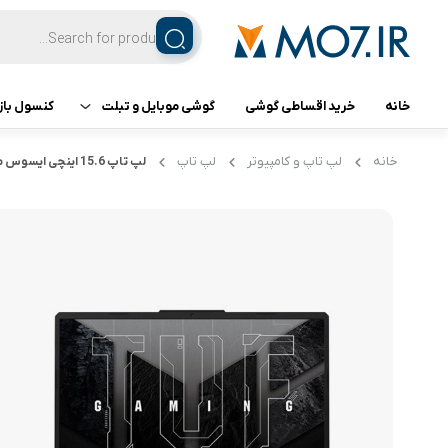
خانه
خرید اقساطی گوشی
گوشی موبایل و تبلت
کنسول باز
تبلت
کنسول ب
خانه
لپ تاپ و کامپیوتر
لپ تاپ
لپ تاپ 15.6 اینچی ایسوس مدل TUF FX506HC-F15-153050
گوشی اپل
گوشی سامسونگ
گوشی شیائومی
گوشی ناتینگ فون
گوشی داریا