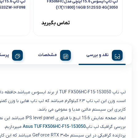
لپ تاپ ایسوس 15.6 اینچی مدلFX506HC
G533ZW-HF098
I7(11800) 16GB 512SSD 4G(3050)
تماس بگیرید
نقد و بررسی
مشخصات
پرسش
است. وزن این لپ تاپ ۲.۳ کیلوگرم میباشد که لپ تاپ هایی با وزن کمتر نیز در بازار عرضه گردیده این لپ تاپ جزو لپ تاپ های خیلی سبک محسوب نمیشود ابعاد آن نیز ۳۵۹.۸x۲۵۶x۲۴.۹ میلی‌متر میباشد.
کاربری این سیستم مالتی مدیا و عمومی می باشد.
بررسی گرافیک لپ تاپ
Asus TUF FX506HC-F15-153050
میپردازیم.