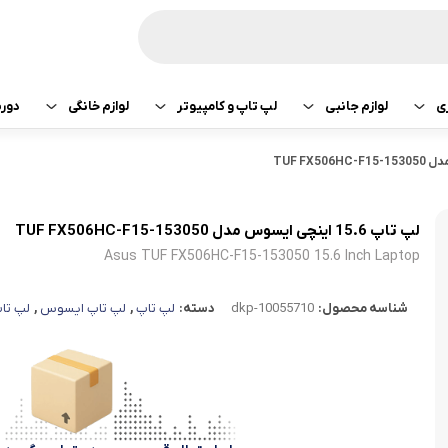
ی
لوازم جانبی
لپ تاپ و کامپیوتر
لوازم خانگی
دور
ازی سونی
هدفون و هندزفری
پرینتر
جارو رباتیک
تبلت اپل
هدفون و هندزفری
ساعت و بند هوشمند
لپ تاپ
صوتی تصویری
تبلت سامسونگ
هندزفری اپل
لپ تاپ 15.6 اینچی ایسوس مدل TUF FX506HC-F15-153050
Asus TUF FX506HC-F15-153050 15.6 Inch Laptop
کامپیوتر
ماشین لباسشویی
تبلت لنوو
هندزفری سامسو
شناسه محصول:
dkp-10055710
دسته:
لپ تاپ
,
لپ تاپ ایسوس
,
لپ تاپ
قطعات کامپیوتر
کولر و لوازم سرمایشی
تبلت هوآوی
هندزفری هایلو
یخچال
هندزفری شیائومی
آبمیوه گیری
هندزفری کیو سی 