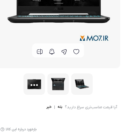
گوشی موتورولا
گوشی نوکیا
گوشی وان پلاس
گوشی اچ تی سی
گوشی ال جی
گوشی کاترپیلار
آیا قیمت مناسب‌تری سراغ دارید؟
بله
|
خیر
بازخورد درباره این کالا