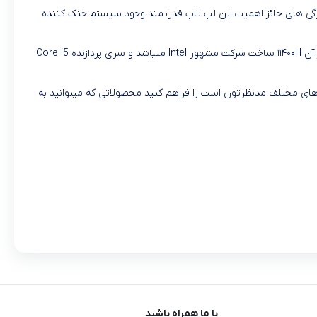
ویژگی های حائز اهمیت این لپ تاپ قدرتمند وجود سیستم خنک کننده
سخت افزار این سیستم بسیار قدرتمند و با عملکرد بالایی ارائه شده اگر بخواهیم درباره پردازنده مرکزی این لپ تاپ صحبت کنیم باید گفت پردازنده مرکز آن ۱۱۴۰۰H ساخت شرکت مشهور Intel میباشد و سری پردازنده Core i5
ه در برندهای مختلف مدنظرتون است را فراهم کنید محصولاتی که میتوانید به
با ما همراه باشید