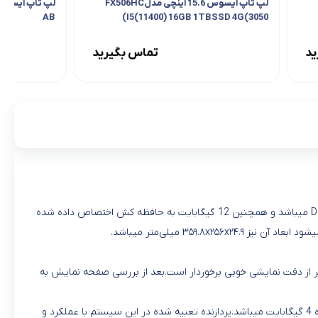
لپ تاپ ایسوس 15.6 اینچی مدلFX506HC
AB
I5(11400) 16GB 1TBSSD 4G(3050)
32G
ید
تماس بگیرید
لپ تاپ TUF FX506HC-F15-153050 از برند ایسوس میباشد.حافظه داخلی این سیستم 1 ترابایت از نوع SSD و حافظه رم آن 16 گیگابایت از نوع DDR4 میباشد و همچنین 12 گیگابایت به حافظه کش اختصاص داده شده
IPS lev میباشد این نمایشگر با رزولوشن ۱۹۲۰ ×۱۰۸۰ ارائه شده و همچنین Full HD میباشد.این نمایشگر از دقت نمایشی خوبی برخوردار است.بعد از بررسی صفحه نمایش به
پردازنده گرافیکی در این سیستم GeForce RTX ۳۰۵۰ میباشد که این کارت گرافیک ساخت کمپانی مشهور NVIDIA است که حافظه اختصاصی این پردازنده 4 گیگابایت میباشد.پردازنده تعبیه شده در این سیستم با عملکرد و