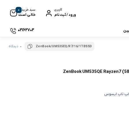
0
سبد خرید
کاربری
خالی است
ورود / ثبت نام
02162702
بین
0 دیدگاه
ZenBook/UM535EQ/R7/16/1TBSSD
 جی بی ال
نگ
لپ تاپ ایسوس
وای