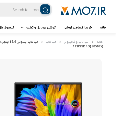
خانه
خرید اقساطی گوشی
گوشی موبایل و تبلت
کنسول باز
تبلت
کنسول ب
خانه
لپ تاپ و کامپیوتر
لپ تاپ
1TBSSD 4G(3050Ti)
گوشی اپل
گوشی سامسونگ
گوشی شیائومی
گوشی ناتینگ فون
گوشی داریا