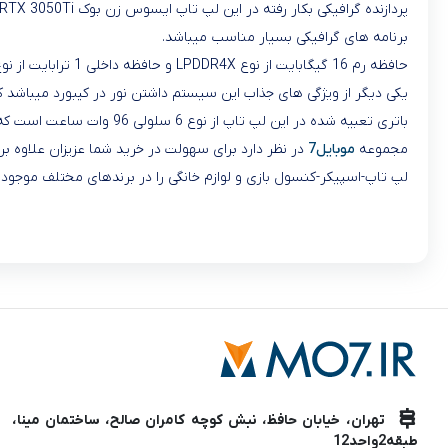
برنامه های گرافیکی بسیار مناسب میباشد.
حافظه رم 16 گیگابایت از نوع LPDDR4X و حافظه داخلی 1 ترابایت از نوع SSD میباشد.
یکی دیگر از ویژگی های جذاب این سیستم داشتن نور در کیبورد میباشد که
باتری تعبیه شده در این لپ تاپ از نوع 6 سلولی 96 وات ساعت است که باتری قدرتمدی هم به کاربرده شده.
مجموعه
موبایل7
در نظر دارد برای سهولت در خرید شما عزیزان علاوه ب
لپ تاپ-اسپیکر-کنسول بازی و لوازم خانگی را در برندهای مختلف موجود دارد با مراجعه به سایت موبایل7 و صفحه اقساطی ثبت نام کرده و بعد از 
تهران، خیابان حافظ، نبش کوچه کامران صالح، ساختمان مینا،
طبقه2واحد12