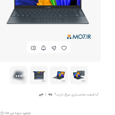
گوشی موتورولا
گوشی نوکیا
گوشی وان پلاس
گوشی اچ تی سی
گوشی ال جی
گوشی کاترپیلار
آیا قیمت مناسب‌تری سراغ دارید؟
بله
|
خیر
بازخورد درباره این کالا