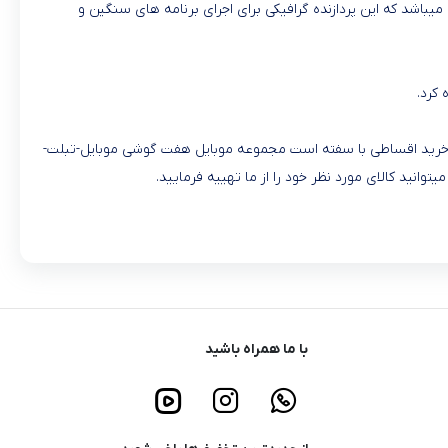
پردازنده گرافیکی بکار رفته در این لپ تاپ ایسوس زن بوک GeForce RTX 3050Ti با حافظه 4 گیگ میباشد سازنده این پردازنده گرافیکی کمپانی Nvidia میباشد که این پردازنده گرافیکی برای اجرای برنامه های سنگین و
کرد.
ایط خرید اقساطی با سفته است مجموعه موبایل هفت گوشی موبایل-تبلت-
با ما همراه باشید