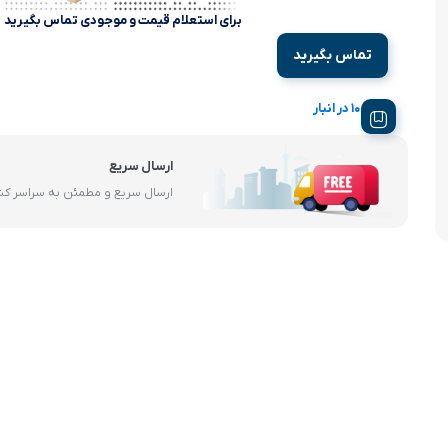
آرام پز
برای استعلام قیمت و موجودی تماس بگیرید
تماس بگیرید
اجاق گاز
10 در انبار
اجاق گاز رومیزی
توستر
ارسال سریع
ارسال سریع و مطمئن به سراسر ک
جاروبرقی
چرخ گوشت
خردکن
سایر لوازم خانگی
غذاساز