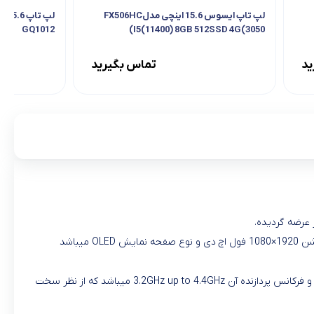
لپ تاپ ایسوس 15.6 اینچی مدلFX506HC
GQ1012
I5(11400) 8GB 512SSD 4G(3050)
ید
تماس بگیرید
ر عرضه گردیده.
ابعاد این لپ تاپ × 238 ×354 میلی‌متر و وزن آن حدودأ 2 کیلوگرم میباشد و رده کاربری آن مالتی مدیا میباشد.نمایشگر این لپ تاپ 15.6 اینچ با رزولوشن 1920×1080 فول اچ دی و نوع صفحه نمایش OLED میباشد
حال اگر بخواهیم درباره سخت افزار این لپ تاپ صحبت کنیم باید بگوییم پردازنده مرکزی این سیستم Ryzen7 5800H سازنده این پردازنده کمپانی AMD و فرکانس پردازنده آن 3.2GHz up to 4.4GHz میباشد که از نظر سخت