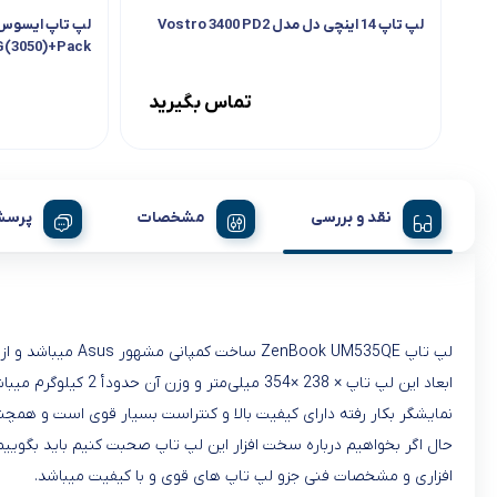
لپ تاپ 14 اینچی دل مدل Vostro 3400 PD2
G(3050)+Pack
Gaming
تماس بگیرید
نقد و بررسی
مشخصات
پرسش
لپ تاپ ZenBook UM535QE ساخت کمپانی مشهور Asus میباشد و از سری زن بوک میباشد که این سیستم با نام
نمایشگر بکار رفته دارای کیفیت بالا و کنتراست بسیار قوی است و همچ
افزاری و مشخصات فنی جزو لپ تاپ های قوی و با کیفیت میباشد.