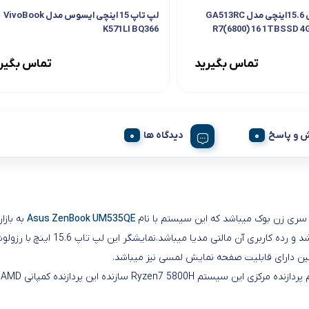
لپ تاپ ایسوس 15.6اینچی مدل GA513RC
لپ تاپ 15 اینچی ایسوس مدل VivoBook
K571LI BQ366
R7(6800) 16 1TBSSD 4
تماس بگیرید
تماس بگیر
 و پاسخ
دیدگاه ها
Asus ZenBook UM535QE
به بازا
نین دارای قابلیت صفحه نمایش لمسی نیز میباشد.