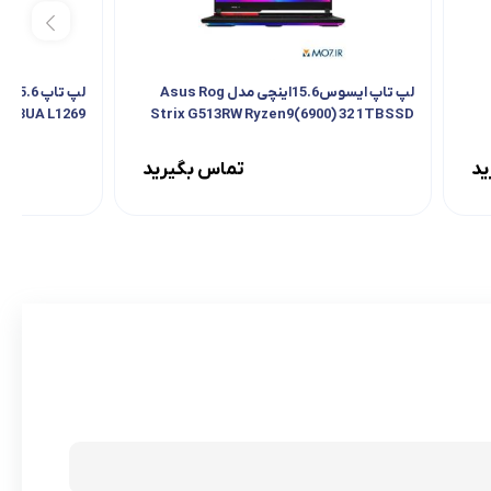
لپ تاپ ایسوس15.6اینچی مدل Asus Rog
513UA L1269
Strix G513RW Ryzen9(6900) 32 1TBSSD
8G(3070Ti 140W)+Pack Gaming
ید
تماس بگیرید