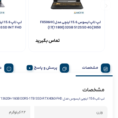
لپ تاپ ایسوس 15.6 اینچی مدلFX506HC
6SSD INT FHD
I7(11800) 32GB 512SSD 4G(3050)
تماس بگیرید
مشخصات
پرسش و پاسخ
د
مشخصات
لپ تاپ 15.6 اینچی ایسوس مدل TUF Gaming F15 FX507VV-WS74-i7 13620H-16GB DDR5-1TB SSD-RTX4060-FHD
وزن
۲.۲ کیلوگرم