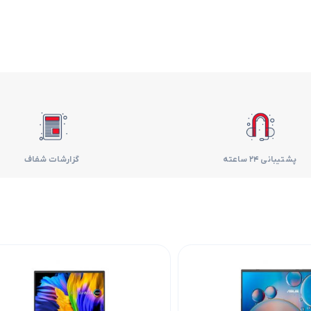
فر
قهوه ساز
گوشتکوب برقی
ماشین ظرفشویی
مایکروویو
پشتیبانی 24 ساعته
گزارشات شفاف
مخلوط کن
همزن
هود