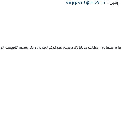
ایمیل :
support@mo7.ir
برای استفاده از مطالب موبایل 7، داشتن «هدف غیرتجاری» و ذکر «منبع» کافیست. توسعه و اجرا : سالار طاعتی