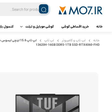
خانه
خرید اقساطی گوشی
گوشی موبایل و تبلت
کنسول باز
تبلت
کنسول ب
خانه
لپ تاپ و کامپیوتر
لپ تاپ
13620H-16GB DDR5-1TB SSD-RTX4060-FHD
گوشی اپل
گوشی سامسونگ
گوشی شیائومی
گوشی ناتینگ فون
گوشی داریا