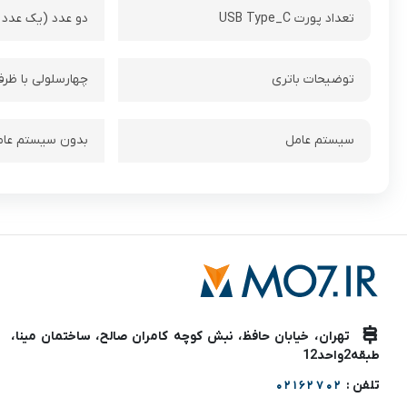
تعداد پورت USB Type_C
دو عدد (یک عدد از نوع Thunderbolt ۴ با پشتیبانی از DisplayPort، یک عدد از نوع USB ۳.۲ Gen۲ و با 
توضیحات باتری
چهارسلولی با ظرفیت ۹۰ وات
سیستم عامل
بدون سیستم عام
تهران، خیابان حافظ، نبش کوچه کامران صالح، ساختمان مینا،
طبقه2واحد12
تلفن :
02162702