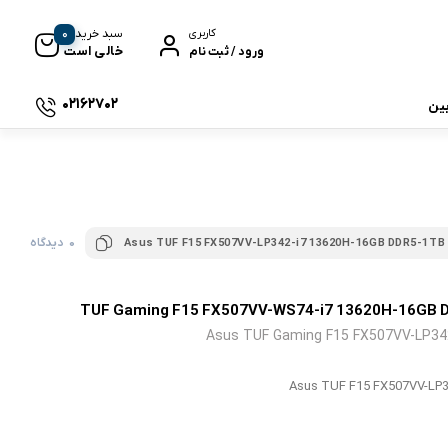
0
سبد خرید
کاربری
خالی است
ورود / ثبت نام
02162702
بین
 جی بی ال
0 دیدگاه
Asus TUF F15 FX507VV-LP342-i7 13620H-16GB DDR5-1TB
نگ
Asus TUF Gaming F15 FX507VV-LP34
Asus TUF F15 FX507VV-LP
وای