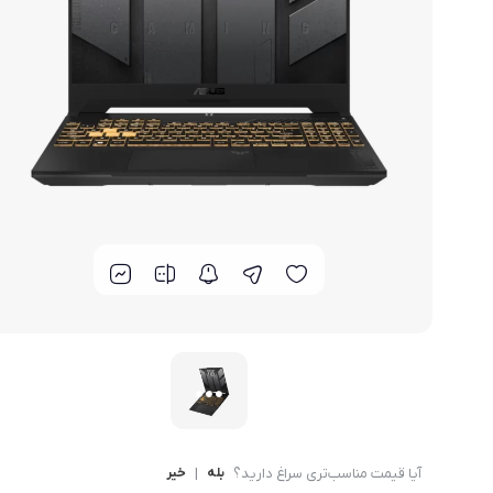
گوشی موتورولا
گوشی نوکیا
گوشی وان پلاس
گوشی اچ تی سی
گوشی ال جی
گوشی کاترپیلار
آیا قیمت مناسب‌تری سراغ دارید؟
بله
|
خیر