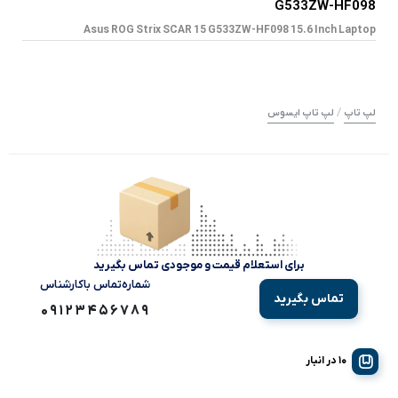
G533ZW-HF098
Asus ROG Strix SCAR 15 G533ZW-HF098 15.6 Inch Laptop
/
لپ تاپ
لپ تاپ ایسوس
برای استعلام قیمت و موجودی تماس بگیرید
شماره‌تماس‌ با‌کارشناس
تماس بگیرید
09123456789
10 در انبار