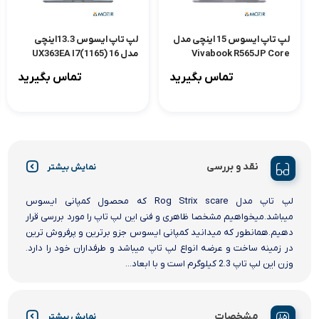
لپ تاپ ایسوس 15 اینچی مدل
لپ تاپ ایسوس 13.3اینچی
Vivabook R565JP Core
مدل UX363EA I7(1165) 16
512SSD INT(IRS)
i7(1065) 8GB 512SSD
تماس بگیرید
تماس بگیرید
2GB(MX330)FHD
نقد و بررسی
نمایش بیشتر
لپ تاپ مدل Rog Strix scare که محصول کمپانی ایسوس
میباشد.میخواهیم مشخصا ظاهری و فنی این لپ تاپ را مورد بررسی قرار
دهیم.همانطور که میدانید کمپانی ایسوس جزو برترین و پرفروش ترین
در زمینه ساخت و عرضه انواع لپ تاپ میباشد و طرفداران خود را دارد.
وزن این لپ تاپ 2.3 کیلوگرم است و با ابعاد...
مشخصات
نمایش بیشتر