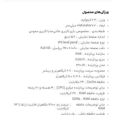
ویژگی‌های محصول
وزن
۲.۳ کیلوگرم
:
ابعاد
۳۵۴x۲۵۹x۲۷.۲ میلی‌متر
:
طبقه‌بندی
مخصوص بازی کاربری مالتی‌مدیا کاربری عمومی
:
اندازه صفحه نمایش
۱۵.۶ اینچ
:
نوع صفحه نمایش
IPS level panel
:
دقت صفحه نمایش
۱۰۸۰ × ۱۹۲۰ پیکسل - Full HD
:
سازنده پردازنده
Intel
:
سری پردازنده
Core i۹
:
مدل پردازنده
۱۲۹۰۰H
:
محدوده سرعت پردازنده
۲.۸ گیگاهرتز و بیشتر
:
فرکانس پردازنده
۳.۸ تا ۵.۰ گیگاهرتز
:
حافظه Cache
۲۴ مگابایت
:
سایر توضیحات پردازنده مرکزی (CPU)
۱۴ هسته و ۲۰ رشته
:
ظرفیت حافظه RAM
۳۲ گیگابایت
:
نوع حافظه RAM
DDR۵
:
سایر توضیحات حافظه
سرعت رم: ۴۸۰۰ مگاهرتز قابلیت ارتقا تا ۶۴
:
RAM
گیگابایت
ظرفیت حافظه داخلی
یک ترابایت
: