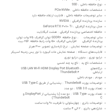
نوع حافظه داخلی
SSD
:
مشخصات حافظه داخلی
PCIe NVMe
:
سایر توضیحات حافظه داخلی
قابلیت ارتقاء حافظه دارد
:
سازنده پردازنده گرافیکی
NVIDIA
:
مدل پردازنده گرافیکی
GeForce RTX ۳۰۷۰ Ti
:
حافظه اختصاصی پردازنده گرافیکی
هشت گیگابایت
:
سایر توضیحات
نوع حافظه: GDDR۶ توان گرافیک: ۱۲۵ وات توان
:
پردازنده گرافیکی
افزایشی گرافیک: ۱۵۰ وات رابط حافظه: ۲۵۶ بیت
توضیحات صفحه نمایش
نرخ تازه‌سازی تصویر: ۳۰۰ هرتز
:
قابلیت‌های دستگاه
صفحه نمایش مات کیبورد با نور پس زمینه اسپیکر
:
درایو نوری
بدون درایو نوری
:
مشخصات تاچ پد
تاچ پد چند لمسی
:
درگاه‌های
USB LAN Wi-Fi HDMI Display Port Bluetooth
:
ارتباطی
Thunderbolt ۴
مودم
مودم داخلی
:
توضیحات پورت Thunderbolt
پشتیبانی از طریق USB Type-C
:
تعداد پورت USB 3.0
دو عدد
:
تعداد پورت USB Type-
دو عدد (با پشتیبانی از DisplayPort و
:
Thunderbolt)
C
توضیحات باتری
چهارسلولی با ظرفیت ۹۰ وات-ساعت
:
شارژدهی باتری
۲ الی ۴ ساعت
: