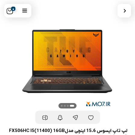
0
لپ تاپ ایسوس 15.6 اینچی مدلFX506HC I5(11400) 16GB