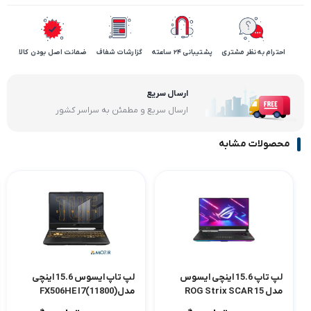
احترام به نظر مشتری
پشتیبانی 24 ساعته
گزارشات شفاف
ضمانت اصل بودن کالا
ارسال سریع
ارسال سریع و مطمئن به سراسر کشور
محصولات مشابه
لپ تاپ 15.6 اینچی ایسوس
لپ تاپ ایسوس 15.6 اینچی
مدل ROG Strix SCAR 15
مدلFX506HE I7(11800)
16GB 512SSD 4G(3050TI)
G533ZW-HF098