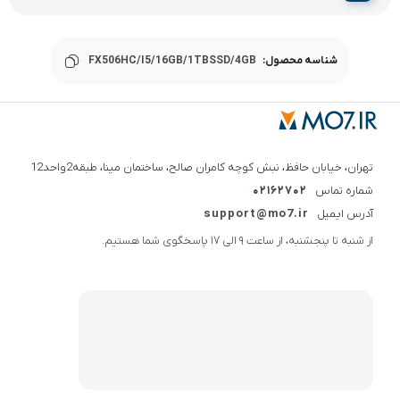
شناسه محصول:
FX506HC/I5/16GB/1TBSSD/4GB
تهران، خیابان حافظ، نبش کوچه کامران صالح، ساختمان مینا، طبقه2واحد12
شماره تماس
02162702
آدرس ایمیل
support@mo7.ir
از شنبه تا پنجشنبه، از ساعت 9 الی 17 پاسخگوی شما هستیم.