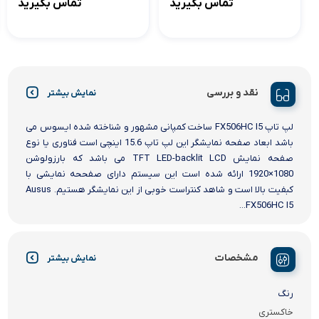
تماس بگیرید
تماس بگیرید
نقد و بررسی
نمایش بیشتر
لپ تاپ FX506HC I5 ساخت کمپانی مشهور و شناخته شده ایسوس می
باشد ابعاد صفحه نمایشگر این لپ تاپ 15.6 اینچی است فناوری یا نوع
صفحه نمایش TFT LED-backlit LCD می باشد که بارزولوشن
1080×1920 ارائه شده است این سیستم دارای صفححه نمایشی با
کبفیت بالا است و شاهد کنتراست خوبی از این نمایشگر هستیم. Ausus
FX506HC I5...
مشخصات
نمایش بیشتر
رنگ
خاکستری