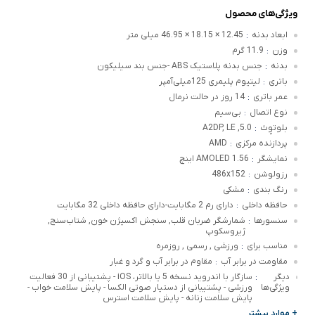
ویژگی‌های محصول
ابعاد بدنه
12.45 × 18.15 × 46.95 میلی متر
:
وزن
11.9 گرم
:
بدنه
جنس بدنه پلاستیک ABS -جنس بند سیلیکون
:
باتری
لیتیوم پلیمری 125میلی‌آمپر
:
عمر باتری
14 روز در حالت نرمال
:
نوع اتصال
بی‌سیم
:
بلوتوٍث
5.0, A2DP, LE
:
پردازنده مرکزی
AMD
:
نمایشگر
AMOLED 1.56 اینچ
:
رزولوشن
486x152
:
رنگ بندی
مشکی
:
حافظه داخلی
دارای رم 2 مگابایت-دارای حافظه داخلی 32 مگابایت
:
سنسورها
شمارشگر ضربان قلب, سنجش اکسیژن خون, شتاب‌سنج,
:
ژیروسکوپ
مناسب برای
ورزشی , رسمی , روزمره
:
مقاومت در برابر آب
مقاوم در برابر آب و گرد و غبار
:
دیگر
سازگار با اندروید نسخه 5 یا بالاتر، iOS - پشتیبانی از 30 فعالیت
:
ویژگی‌ها
ورزشی - پشتیبانی از دستیار صوتی الکسا - پایش سلامت خواب -
پایش سلامت زنانه - پایش سلامت استرس
+ موارد بیشتر