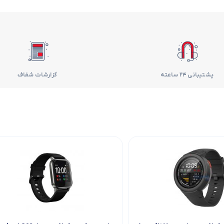
فر
قهوه ساز
گوشتکوب برقی
پشتیبانی 24 ساعته
گزارشات شفاف
ماشین ظرفشویی
مایکروویو
مخلوط کن
همزن
هود