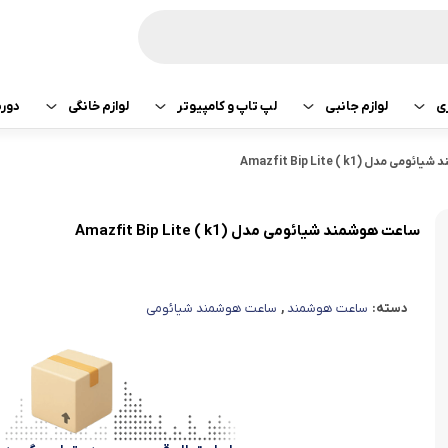
ی
لوازم جانبی
لپ تاپ و کامپیوتر
لوازم خانگی
دور
ازی سونی
هدفون و هندزفری
پرینتر
جارو رباتیک
مدل (k1 ) Amazfit Bip Lite
تبلت اپل
هدفون و هندزفری
ساعت و بند هوشمند
لپ تاپ
صوتی تصویری
تبلت سامسونگ
هندزفری اپل
ساعت هوشمند شیائومی مدل (k1 ) Amazfit Bip Lite
کامپیوتر
ماشین لباسشویی
تبلت لنوو
هندزفری سامسو
دسته:
ساعت هوشمند
,
ساعت هوشمند شیائومی
قطعات کامپیوتر
کولر و لوازم سرمایشی
تبلت هوآوی
هندزفری هایلو
یخچال
هندزفری شیائومی
آبمیوه گیری
هندزفری کیو سی 