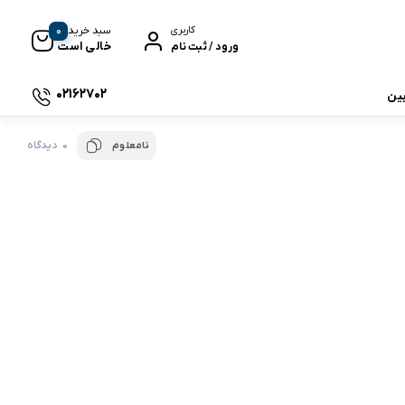
0
سبد خرید
کاربری
خالی است
ورود / ثبت نام
02162702
بین
0 دیدگاه
نامعلوم
 جی بی ال
نگ
وای