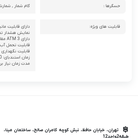
حسگرها :
گام شمار , شمار
قابلیت های ویژه:
دارای قابلیت مان
نمایش هشدار تماس
دارای 3 ATM مقاوم در برابر قطرات آب
قابلیت تحمل آب تا 30 
قابلیت نگهداری شارژ تا 45 روز در حا
زمان استندبای: 120 روز
مدت زمان نیاز برای شار
تهران، خیابان حافظ، نبش کوچه کامران صالح، ساختمان مینا،
طبقه2واحد12