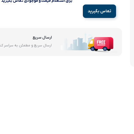
برای استعلام قیمت و موجودی تماس بگیرید
آرام پز
تماس بگیرید
اجاق گاز
اجاق گاز رومیزی
ارسال سریع
ارسال سریع و مطمئن به سراسر ک
توستر
جاروبرقی
چرخ گوشت
خردکن
سایر لوازم خانگی
غذاساز