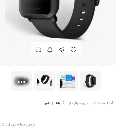
گوشی موتورولا
گوشی نوکیا
گوشی وان پلاس
گوشی اچ تی سی
گوشی ال جی
گوشی کاترپیلار
آیا قیمت مناسب‌تری سراغ دارید؟
بله
|
خیر
بازخورد درباره این کالا