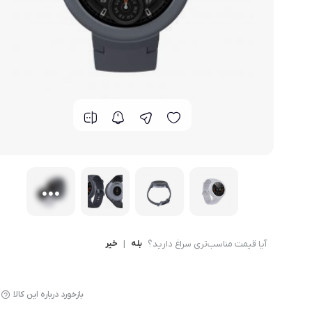
گوشی موتورولا
گوشی نوکیا
گوشی وان پلاس
گوشی اچ تی سی
گوشی ال جی
گوشی کاترپیلار
آیا قیمت مناسب‌تری سراغ دارید؟
بله
|
خیر
بازخورد درباره این کالا