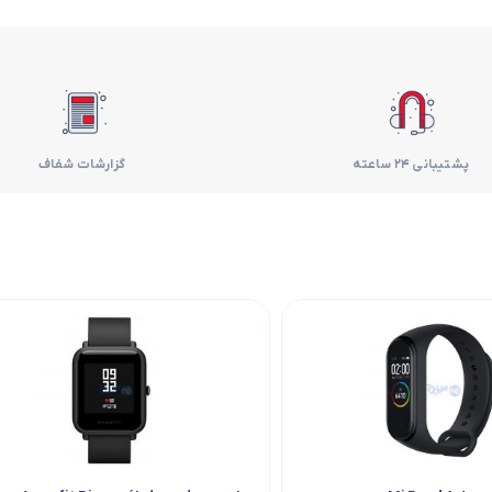
فر
قهوه ساز
گوشتکوب برقی
پشتیبانی 24 ساعته
گزارشات شفاف
ماشین ظرفشویی
مایکروویو
مخلوط کن
همزن
هود