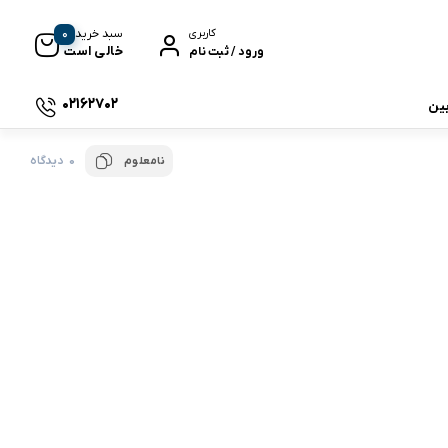
0
سبد خرید
کاربری
خالی است
ورود / ثبت نام
02162702
بین
0 دیدگاه
نامعلوم
 جی بی ال
نگ
وای