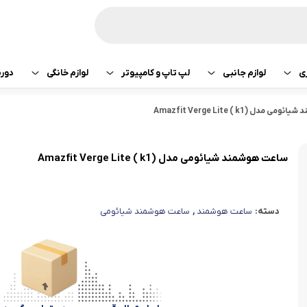
ی
لوازم جانبی
لپ تاپ و کامپیوتر
لوازم خانگی
دور
ازی سونی
هدفون و هندزفری
پرینتر
جارو رباتیک
دل (k1 ) Amazfit Verge Lite
تبلت اپل
هدفون و هندزفری
ساعت و بند هوشمند
لپ تاپ
صوتی تصویری
تبلت سامسونگ
هندزفری اپل
ساعت هوشمند شیائومی مدل (k1 ) Amazfit Verge Lite
کامپیوتر
ماشین لباسشویی
تبلت لنوو
هندزفری سامسو
دسته:
ساعت هوشمند
,
ساعت هوشمند شیائومی
قطعات کامپیوتر
کولر و لوازم سرمایشی
تبلت هوآوی
هندزفری هایلو
یخچال
هندزفری شیائومی
آبمیوه گیری
هندزفری کیو سی 