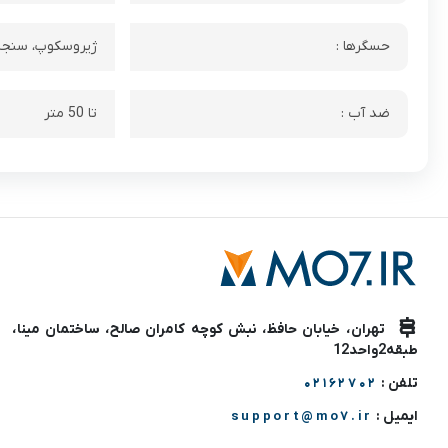
حسگرها :
ژیروسکوپ، سنجش
ضد آب :
تا 50 متر
تهران، خیابان حافظ، نبش کوچه کامران صالح، ساختمان مینا،
طبقه2واحد12
تلفن :
02162702
ایمیل :
support@mo7.ir