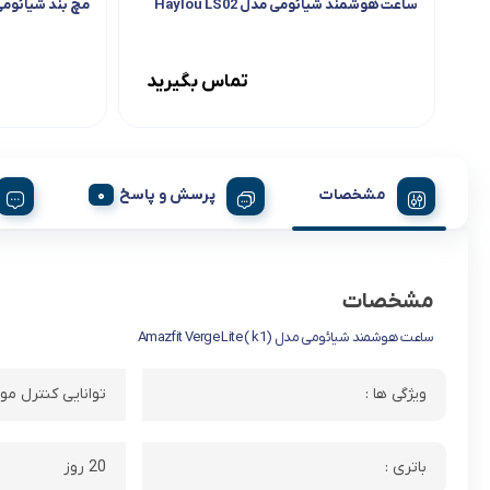
ساعت هوشمند شیائومی مدل Haylou LS02
مچ بند شیائومی مدل 4
تماس بگیرید
مشخصات
پرسش و پاسخ
مشخصات
ساعت هوشمند شیائومی مدل (k1 ) Amazfit Verge Lite
ویژگی ها :
توانایی کنترل مو
باتری :
20 روز