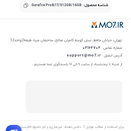
شناسه محصول:
Surafce Pro8/I7/512GB/16GB
تهران، خیابان حافظ، نبش کوچه کامران صالح، ساختمان مینا، طبقه2واحد12
شماره تماس
02162702
آدرس ایمیل
support@mo7.ir
از شنبه تا پنجشنبه، از ساعت 9 الی 17 پاسخگوی شما هستیم.
برای استفاده از مطالب موبایل 7، داشتن «هدف غیرتجاری» و ذکر «منبع» کافیست. توسعه و