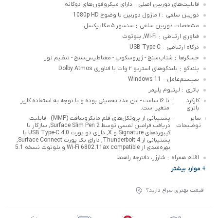
قابلیت‌های دوربین اصلی
دارای میکروفون‌های دوگانه
:
دوربین سلفی
۱ ماژول دوربین با وضوح 1080p HD
:
مشخصات دوربین سلفی
سنسور ۵ مگاپیکسل
:
فناوری ارتباطی
Wi-Fi, بلوتوث
:
درگاه ارتباطی
USB Type-C
:
حسگرها
شتاب‌سنج - ژیروسکوپ - مغناطیس‌سنج - تنظیم نور
:
بلندگو
بلندگوهای استریو ۲ وات با فناوری Dolby Atmos
:
سیستم‌عامل
Windows 11
:
باتری
لیتیوم پلیمر
:
کارکرد
تا ۱۶ ساعت - این عدد تخمینی بوده و با توجه به استفاده کاربر
:
باتری
متغیر است.
سایر
پشتیبانی از پروتکل‌های قلم مایکروسافت (MMP) - قابلیت
:
توضیحات
دریافت فرامین لمسی توسط Surface Slim Pen 2, سازگار با
کیبوردهای Signature و X, دارای دو پورت USB Type-C 4.0 با
پشتیبانی از Thunderbolt 4, دارای یک پورت Surface Connect,
بهره‌مندی از Wi-Fi 6802.11ax compatible و بلوتوث نسخه 5.1
اقلام همراه
شارژر، دفترچه راهنما
:
+ موارد بیشتر
قیمت بهتری سراغ دارید؟