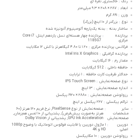
رنگ
خاکستری, نقره ای
:
ابعاد
۲۸۷ × ۲۰۸ × ۹.۳ میلی‌متر
:
وزن
۸۹۱ گرم
:
نوع
بزرگتر از ۱۰ اینچ (بزرگ)
:
ساختار بدنه
بدنه یک‌پارچه آلومینیوم آدونیزه شده
:
پردازنده
پردازنده چهار هسته‌ای نسل یازدهم اینتل: Core i7
:
مرکزی
1185G7
فرکانس پردازنده مرکزی
۱.۲۰ تا ۴.۸۰ گیگاهرتز با کش ۱۲ مگابایت
:
پردازنده گرافیکی
Intel Iris X Graphics
:
مقدار رم
۱۶ گیگابایت
:
حافظه داخلی
512 گیگابایت
:
حداکثر ظرفیت کارت حافظه
۱ ترابایت
:
نوع صفحه‌نمایش
IPS Touch Screen
:
اندازه صفحه‌نمایش
۱۳ اینچ
:
رزولوشن صفحه‌نمایش
۲۸۸۰ ×‌ ۱۹۲۰ پیکسل
:
تراکم پیکسلی
۲۶۷ پیکسل بر اینچ
:
سایر
صفحه‌نمایش از نوع PixelSense, نرخ فریم ۱۲۰ هرتز (۶۰
:
مشخصات
هرتز به‌صورت پیش‌فرض), پشتیبانی از ۱۰ لمس هم‌زمان,
صفحه‌نمایش
GPU Ink Acceleration, پشتیبانی از Dolby Vision
دوربین
۱ ماژول دوربین یا قابلیت فوکوس اتوماتیک با وضوح 1080p
:
اصلی
HD و 4K
رزولوشن دوربین
۱۰ مگاپیکسل
: