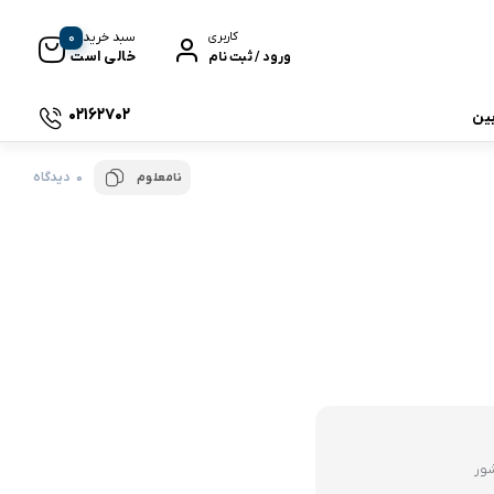
0
سبد خرید
کاربری
خالی است
ورود / ثبت نام
02162702
بین
0 دیدگاه
نامعلوم
 جی بی ال
نگ
وای
شور