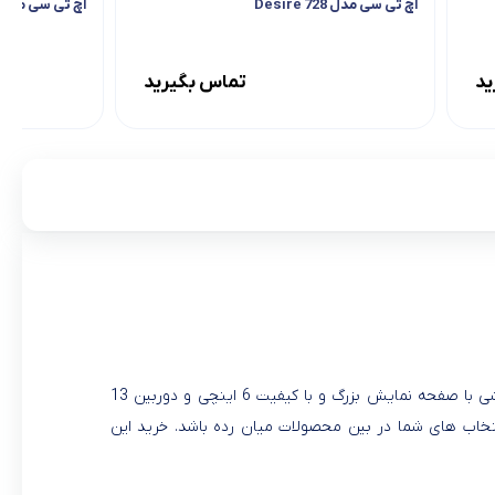
اچ تی سی مدل Desire 728
اچ تی سی مدل U11 plus ظرفیت ۱۲۸ گیگابای
ید
تماس بگیرید
گوشی جدید اچ تی سی به اسم Desire 12 Plus در ماه 2018March معرفی شد. این گوشی با صفحه نمایش بزرگ و با کیفیت 6 اینچی و دوربین 13
 تواند یکی از بهترین انتخاب های شما در بین محصولات میان رده باشد. خرید این