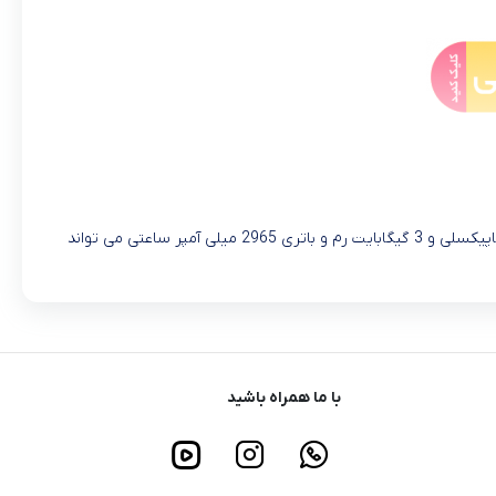
گوشی جدید اچ تی سی به اسم Desire 12 Plus در ماه 2018March معرفی شد. این گوشی با صفحه نمایش بزرگ و با کیفیت 6 اینچی و دوربین 13 مگاپیکسلی و 3 گیگابایت رم و باتری 2965 میلی آمپر ساعتی می تواند
با ما همراه باشید