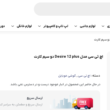
ی
لوازم جانبی
لپ تاپ و کامپیوتر
لوازم خانگی
دور
ازی سونی
هدفون و هندزفری
پرینتر
جارو رباتیک
تبلت اپل
هدفون و هندزفری
ساعت و بند هوشمند
لپ تاپ
صوتی تصویری
تبلت سامسونگ
هندزفری اپل
اچ تی سی مدل Desire 12 plus دو سیم کارت
کامپیوتر
ماشین لباسشویی
تبلت لنوو
هندزفری سامسو
دسته:
اچ تی سی
,
گوشی موبایل
قطعات کامپیوتر
کولر و لوازم سرمایشی
تبلت هوآوی
هندزفری هایلو
در حال حاضر این محصول در انبار موجود نیست و در دسترس نمی باشد.
یخچال
هندزفری شیائومی
ارسال سریع
آبمیوه گیری
هندزفری کیو سی 
ارسال سریع و مطمئن به سراسر ک