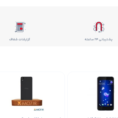
فر
قهوه ساز
گوشتکوب برقی
پشتیبانی 24 ساعته
گزارشات شفاف
ماشین ظرفشویی
مایکروویو
مخلوط کن
همزن
هود