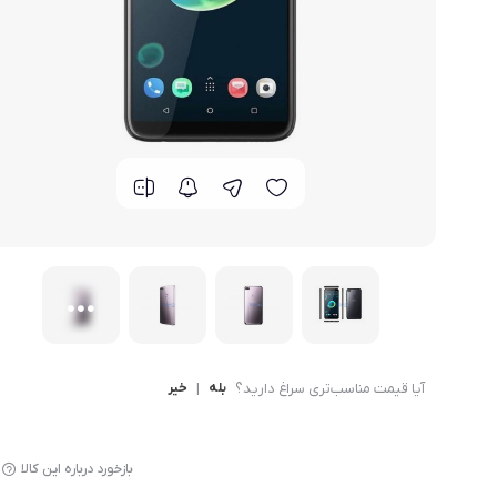
گوشی موتورولا
گوشی نوکیا
گوشی وان پلاس
گوشی اچ تی سی
گوشی ال جی
گوشی کاترپیلار
آیا قیمت مناسب‌تری سراغ دارید؟
بله
|
خیر
بازخورد درباره این کالا