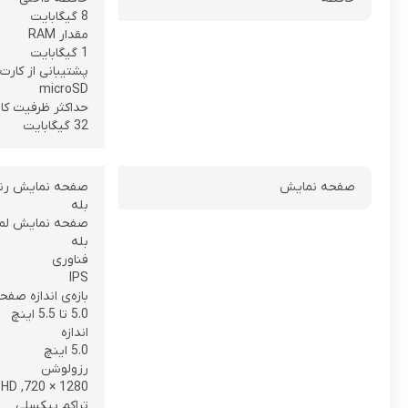
8 گیگابایت
مقدار RAM
1 گیگابایت
پشتیبانی از کارت
microSD
حداکثر ظرفیت کا
32 گیگابایت
صفحه نمایش
صفحه نمایش رن
بله
صفحه نمایش لم
بله
فناوری
IPS
بازه‌ی اندازه صف
5.0 تا 5.5 اینچ
اندازه
5.0 اینچ
رزولوشن
1280 × 720, HD
تراکم پیکسلی