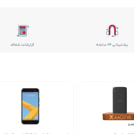
فر
قهوه ساز
گوشتکوب برقی
پشتیبانی 24 ساعته
گزارشات شفاف
ماشین ظرفشویی
مایکروویو
مخلوط کن
همزن
هود