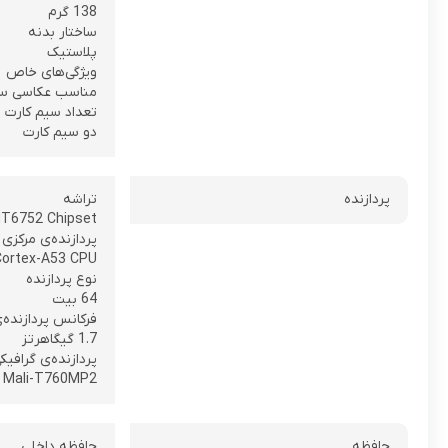
138 گرم
ساختار بدنه
پلاستیک
ویژگی‌های خاص
مناسب عکاسی س
تعداد سیم کارت
دو سیم کارت
پردازنده
تراشه
T6752 Chipset
پردازنده‌ی مرکزی
Cortex-A53 CPU
نوع پردازنده
64 بیت
فرکانس پردازنده‌
1.7 گیگاهرتز
پردازنده‌ی گرافیک
Mali-T760MP2
حافظه
حافظه داخلی