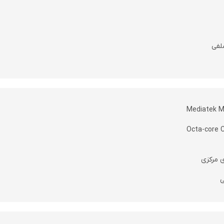
لفی
Mediatek M
Octa-core 
ی مرکزی
ی