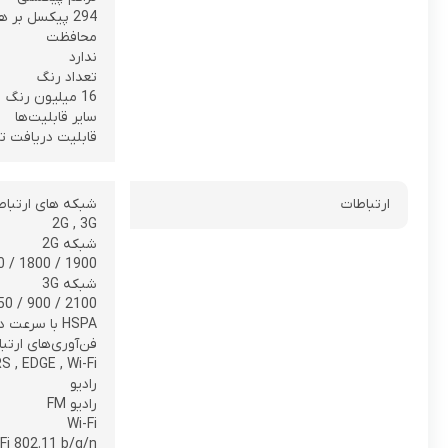
294 پیکسل بر هر اینچ
محافظت
ندارد
تعداد رنگ
16 میلیون رنگ
سایر قابلیت‌ها
قابلیت دریافت تا 10 لمس همزم
ارتباطات
شبکه های ارتباط
2G , 3G
شبکه 2G
 / 1800 / 1900
شبکه 3G
0 / 900 / 2100
HSPA با سرعت دانلود 21.1 مگابیت بر ثانیه و آپلود 5.76 مگابیت بر ثانیه
فن‌آوری‌های ارتب
GPRS , EDGE , Wi-Fi , بلوتوث 
رادیو
رادیو FM
Wi-Fi
Fi 802.11 b/g/n