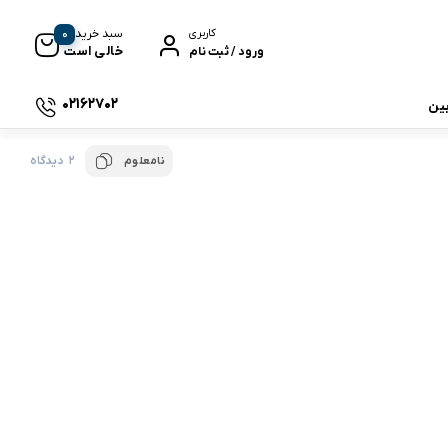
0
سبد خرید
کاربری
خالی است
ورود / ثبت نام
02162702
بین
2 دیدگاه
نامعلوم
 جی بی ال
نگ
وای