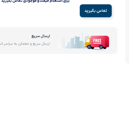
برای استعلام قیمت و موجودی تماس بگیرید
آرام پز
تماس بگیرید
اجاق گاز
اجاق گاز رومیزی
ارسال سریع
ارسال سریع و مطمئن به سراسر ک
توستر
جاروبرقی
چرخ گوشت
خردکن
سایر لوازم خانگی
غذاساز