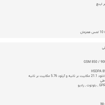
ان
ی
GSM 850 / 900
HSDPA 85
اطی
, رادیو
Wi-