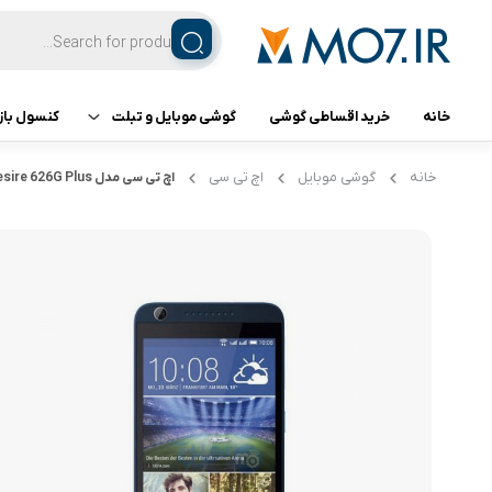
خانه
خرید اقساطی گوشی
گوشی موبایل و تبلت
کنسول باز
تبلت
کنسول ب
خانه
گوشی موبایل
اچ تی سی
اچ تی سی مدل Desire 626G Plus
گوشی اپل
گوشی سامسونگ
گوشی شیائومی
گوشی ناتینگ فون
گوشی داریا