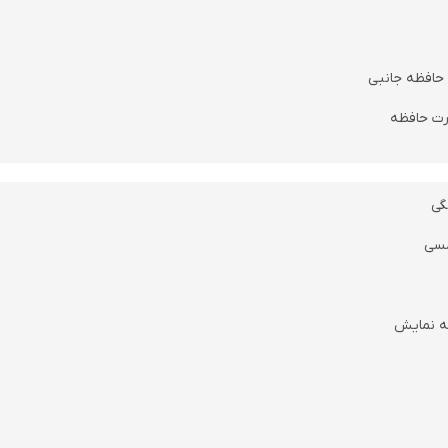
 حافظه جانبی
رت حافظه
گی
سی
حه نمایش