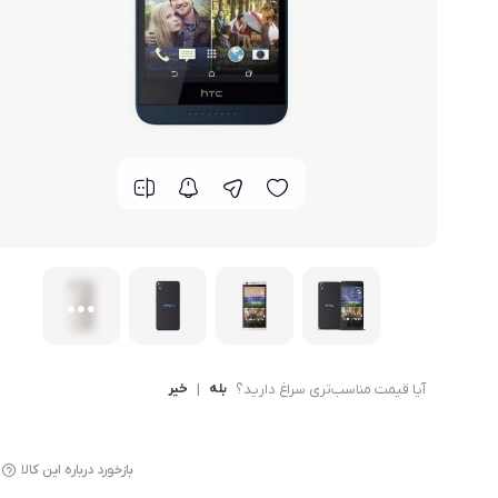
گوشی موتورولا
گوشی نوکیا
گوشی وان پلاس
گوشی اچ تی سی
گوشی ال جی
گوشی کاترپیلار
آیا قیمت مناسب‌تری سراغ دارید؟
بله
|
خیر
بازخورد درباره این کالا