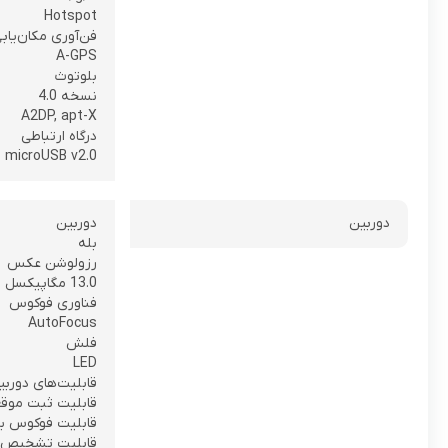
Hotspot
فن‌آوری مکان‌یاب
A-GPS
بلوتوث
نسخه‌ 4.0
A2DP, apt-X
درگاه ارتباطی
microUSB v2.0
دوربین
دوربین
بله
رزولوشن عکس
13.0 مگاپیکسل
فناوری فوکوس
AutoFocus
فلش
LED
قابلیت‌های دوربی
قابلیت ثبت موقعیت ج
قابلیت فوکوس با اشاره
قابلیت تشخیص چهره (ction