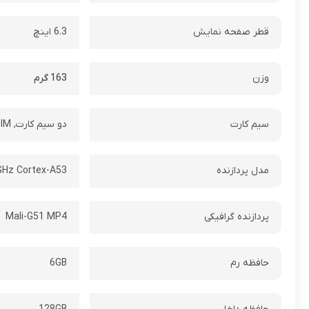
قطر صفحه نمایش
6.3 اینچ
وزن
163 گرم
سیم کارت
دو سیم کارت, Nano SIM, یک سیم کارت جایگزین کارت حافظه میشود
مدل پردازنده
GHz Cortex-A53
پردازنده گرافیکی
Mali-G51 MP4
حافظه رم
6GB