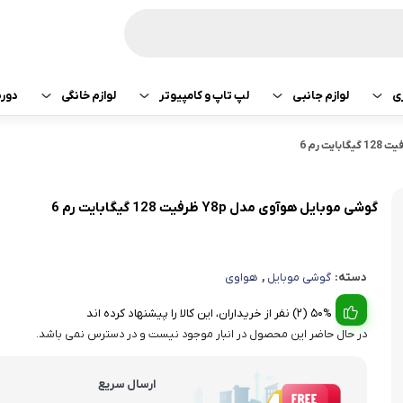
ی
لوازم جانبی
لپ تاپ و کامپیوتر
لوازم خانگی
دور
ازی سونی
هدفون و هندزفری
پرینتر
جارو رباتیک
تبلت اپل
هدفون و هندزفری
ساعت و بند هوشمند
لپ تاپ
صوتی تصویری
تبلت سامسونگ
هندزفری اپل
گوشی موبایل هوآوی مدل Y8p ظرفیت 128 گیگابایت رم 6
کامپیوتر
ماشین لباسشویی
تبلت لنوو
هندزفری سامسو
دسته:
گوشی موبایل
,
هواوی
قطعات کامپیوتر
کولر و لوازم سرمایشی
تبلت هوآوی
هندزفری هایلو
50% (2) نفر از خریداران، این کالا را پیشنهاد کرده اند
یخچال
هندزفری شیائومی
در حال حاضر این محصول در انبار موجود نیست و در دسترس نمی باشد.
آبمیوه گیری
هندزفری کیو سی 
ارسال سریع