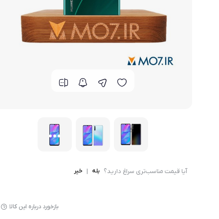
گوشی موتورولا
گوشی نوکیا
گوشی وان پلاس
گوشی اچ تی سی
گوشی ال جی
گوشی کاترپیلار
آیا قیمت مناسب‌تری سراغ دارید؟
بله
|
خیر
بازخورد درباره این کالا