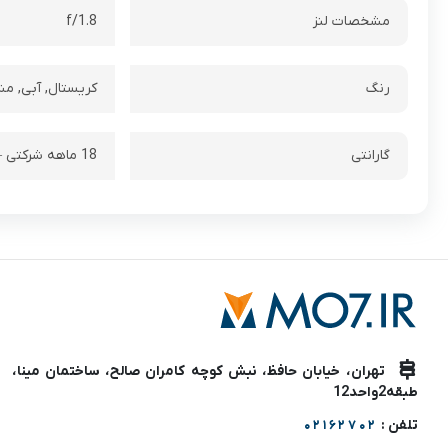
مشخصات لنز
f/1.8
رنگ
کریستال, آبی, م
گارانتی
18 ماهه شرکتی – 💥با امکان خرید اقساطی تا 24 ماه💥
تهران، خیابان حافظ، نبش کوچه کامران صالح، ساختمان مینا،
طبقه2واحد12
تلفن :
02162702