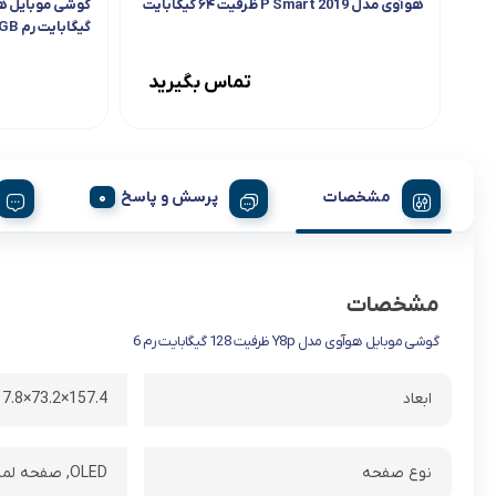
هوآوی مدل 2019 P Smart ظرفیت ۶۴ گیگابایت
گیگابایت رم 8GB
تماس بگیرید
مشخصات
پرسش و پاسخ
مشخصات
گوشی موبایل هوآوی مدل Y8p ظرفیت 128 گیگابایت رم 6
ابعاد
157.4×73.2×7.8 میلیمتر
نوع صفحه
OLED, صفحه لمسي