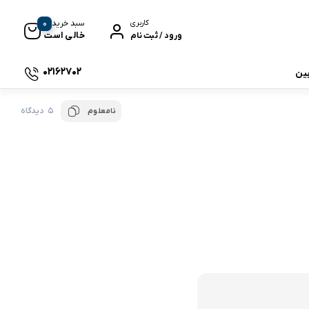
0
سبد خرید
کاربری
خالی است
ورود / ثبت نام
02162702
بین
5 دیدگاه
نامعلوم
 جی بی ال
نگ
وای