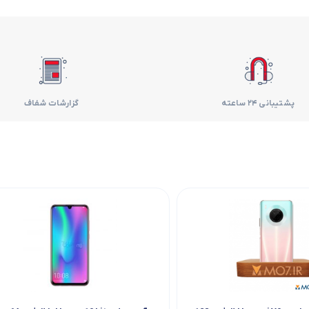
فر
قهوه ساز
گوشتکوب برقی
پشتیبانی 24 ساعته
گزارشات شفاف
ماشین ظرفشویی
مایکروویو
مخلوط کن
همزن
هود