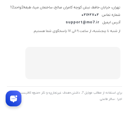
تهران، خیابان حافظ، نبش کوچه کامران صالح، ساختمان مینا، طبقه2واحد12
شماره تماس
02162702
آدرس ایمیل
support@mo7.ir
از شنبه تا پنجشنبه، از ساعت 9 الی 17 پاسخگوی شما هستیم.
برای استفاده از مطالب موبایل 7، داشتن «هدف غیرتجاری» و ذکر «منبع» کافیست. توسعه و
اجرا : سالار طاعتی