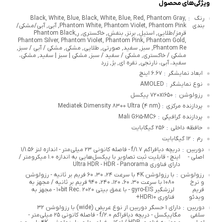
ویژگی‌های محصول
رنگ
Black, White, Blue, Black, White, Blue, Red, Phantom Gray,
:
بندی
Phantom White, Phantom Violet, Phantom Pink, آبی, آبی/مشکی/
قرمز/طلایی, استیل, برنز, بنفش, خاکستری, رPhantom Black,
Phantom Silver, Phantom Violet, Phantom Pink, Phantom Gold,
Phantom Re, سبز, سفید, صورتی, طلایی, مشکی, مشکی / آبی / سبز,
مشکی / خاکستری, مشکی / سفید / سبز, مشکی | سبز | سفید, مشکی،
سفید، آبی، نارنجی, نقره ای, بژ, زرد
ابعاد نمایشگر
۶.۶۷ اینچ
:
نوع نمایشگر
AMOLED
:
رزولوشن
۷۲۰x۱۶۵۰ پیکسل
:
پردازنده مرکزی
Mediatek Dimensity ۸۳۰۰ Ultra (۴ nm)
:
پردازنده گرافیکی
Mali G۶۱۵-MC۶
:
حافظه داخلی
۲۵۶ گیگابایت
:
رم
۱۲ گیگابایت
:
دوربین
دریچه دیافراگم f/۱.۷ - فاصله کانونی ۲۳ میلی‌متر - اندازه لنز ۱/۱.۵۶
:
اصلی -
اینچ - قابلیت ثبت تصاویر با پیکسل‌هایی به اندازه ۱.۰ میکرومتر /
دارای فناوری Ultra HDR - HDR - Panorama
رزولوشن
با رزولوشن ۴K با سرعت ۲۴، ۳۰، ۶۰ فریم بر ثانیه - رزولوشن
:
و نرخ
۱۰۸۰ با سرعت ۳۰، ۶۰، ۱۲۰، ۲۴۰، ۹۴۰ فریم بر ثانیه / مجهز به
فریم
لرزشگیر gyro-EIS - با عمق بیتی ۱۰bit Rec. ۲۰۲۰ - مجهز به
ویدئو
فناوری HDR۱۰+
دوربین
دارای ۱ حسگر دوربین از نوع عریض (wide) با رزولوشن ۳۲
:
سلفی
مگاپیکسل - دریچه دیافراگم f/۲.۰ - فاصله کانونی ۲۵ میلی‌متر -